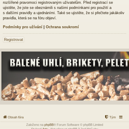
rozšířené pravomoci registrovaným uživatelům. Před registrací se
ujistěte, že jste se obeznámili s našimi podmínkami pro použití a
s dalšími pravidly a ujednáními. Také se ujistěte, že si přečtete jakákoliv
pravidla, která se na fóru objeví.
Podmínky pro užívání
|
Ochrana soukromí
Registrovat
Obsah fóra
Tým
Založeno na
phpBB
® Forum Software © phpBB Limited
Styleod
Arty
-Aktualizovat phpBB 3.2od MrGaby