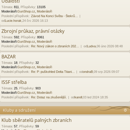
Události
Témata
:
811
,
Příspěvky
:
13105
Moderátoři:
GunShop.cz
,
Moderátoři
Poslední příspěvek:
Závod Na Konci Světa - Štekrů…
od
Lucie.horak
,24 črc 2026 16:13
Zbrojní průkaz, právní otázky
Témata
:
592
,
Příspěvky
:
8061
Moderátoři:
GunShop.cz
,
Moderátoři
Poslední příspěvek:
Re: Nový zákon o zbraních 202…
od
Ludva
,06 úno 2026 08:48
BAZAR
Témata
:
18
,
Příspěvky
:
32
Moderátoři:
GunShop.cz
,
Moderátoři
Poslední příspěvek:
Re: P: puškohled Delta Titani…
od
ondraB
,09 srp 2026 09:07
ISSF střelba
Témata
:
25
,
Příspěvky
:
903
Moderátoři:
GunShop.cz
,
Moderátoři
Poslední příspěvek:
Re: Dotaz na zkušenější.
od
karell
,03 led 2024 18:35
Kluby a sdružení
Klub sběratelů palných zbraních
Témata
:
57
,
Příspěvky
:
59