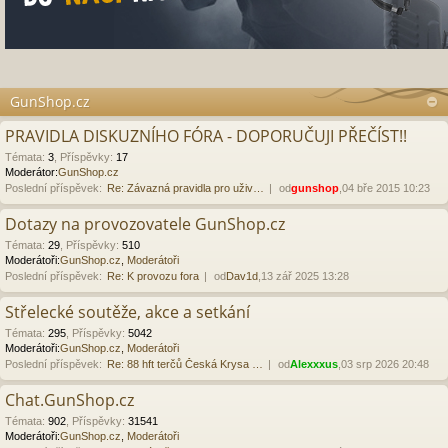
GunShop.cz
PRAVIDLA DISKUZNÍHO FÓRA - DOPORUČUJI PŘEČÍST!!
Témata
:
3
,
Příspěvky
:
17
Moderátor:
GunShop.cz
Poslední příspěvek:
Re: Závazná pravidla pro uživ…
od
gunshop
,04 bře 2015 10:23
Dotazy na provozovatele GunShop.cz
Témata
:
29
,
Příspěvky
:
510
Moderátoři:
GunShop.cz
,
Moderátoři
Poslední příspěvek:
Re: K provozu fora
od
Dav1d
,13 zář 2025 13:28
Střelecké soutěže, akce a setkání
Témata
:
295
,
Příspěvky
:
5042
Moderátoři:
GunShop.cz
,
Moderátoři
Poslední příspěvek:
Re: 88 hft terčů Česká Krysa …
od
Alexxxus
,03 srp 2026 20:48
Chat.GunShop.cz
Témata
:
902
,
Příspěvky
:
31541
Moderátoři:
GunShop.cz
,
Moderátoři