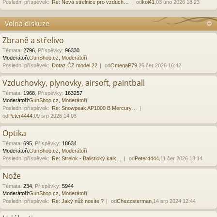
Poslední příspěvek:
Re: Nová střelnice pro vzduch…
od
koi41
,03 úno 2026 18:23
Volná diskuze
Zbraně a střelivo
Témata
:
2796
,
Příspěvky
:
96330
Moderátoři:
GunShop.cz
,
Moderátoři
Poslední příspěvek:
Dotaz ČZ model 22
od
OmegaP79
,26 čer 2026 16:42
Vzduchovky, plynovky, airsoft, paintball
Témata
:
1968
,
Příspěvky
:
163257
Moderátoři:
GunShop.cz
,
Moderátoři
Poslední příspěvek:
Re: Snowpeak AP1000 B Mercury…
od
Peter4444
,09 srp 2026 14:03
Optika
Témata
:
695
,
Příspěvky
:
18634
Moderátoři:
GunShop.cz
,
Moderátoři
Poslední příspěvek:
Re: Strelok - Balistický kalk…
od
Peter4444
,11 čer 2026 18:14
Nože
Témata
:
234
,
Příspěvky
:
5944
Moderátoři:
GunShop.cz
,
Moderátoři
Poslední příspěvek:
Re: Jaký nůž nosíte ?
od
Chezzsterman
,14 srp 2024 12:44