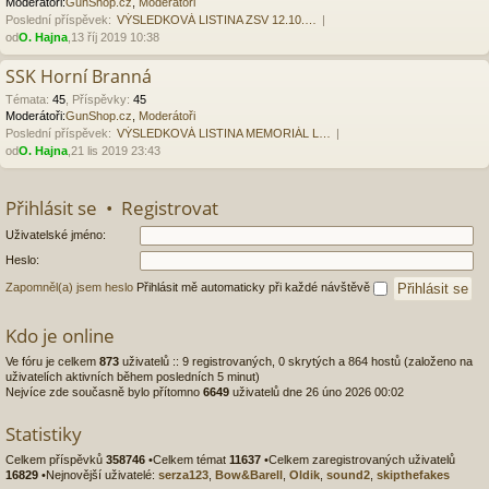
Moderátoři:
GunShop.cz
,
Moderátoři
Poslední příspěvek:
VÝSLEDKOVÁ LISTINA ZSV 12.10.…
od
O. Hajna
,13 říj 2019 10:38
SSK Horní Branná
Témata
:
45
,
Příspěvky
:
45
Moderátoři:
GunShop.cz
,
Moderátoři
Poslední příspěvek:
VÝSLEDKOVÁ LISTINA MEMORIÁL L…
od
O. Hajna
,21 lis 2019 23:43
Přihlásit se
•
Registrovat
Uživatelské jméno:
Heslo:
Zapomněl(a) jsem heslo
Přihlásit mě automaticky při každé návštěvě
Kdo je online
Ve fóru je celkem
873
uživatelů :: 9 registrovaných, 0 skrytých a 864 hostů (založeno na
uživatelích aktivních během posledních 5 minut)
Nejvíce zde současně bylo přítomno
6649
uživatelů dne 26 úno 2026 00:02
Statistiky
Celkem příspěvků
358746
•Celkem témat
11637
•Celkem zaregistrovaných uživatelů
16829
•Nejnovější uživatelé:
serza123
,
Bow&Barell
,
Oldik
,
sound2
,
skipthefakes