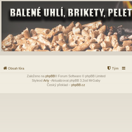
Obsah fóra
Tým
Založeno na
phpBB
® Forum Software © phpBB Limited
Styleod
Arty
-Aktualizovat phpBB 3.2od MrGaby
Český překlad –
phpBB.cz