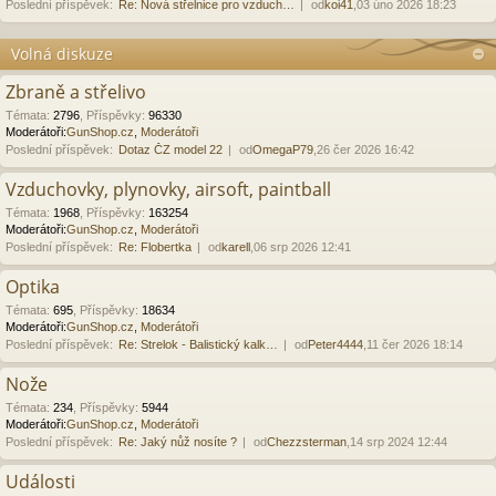
Poslední příspěvek:
Re: Nová střelnice pro vzduch…
od
koi41
,03 úno 2026 18:23
Volná diskuze
Zbraně a střelivo
Témata
:
2796
,
Příspěvky
:
96330
Moderátoři:
GunShop.cz
,
Moderátoři
Poslední příspěvek:
Dotaz ČZ model 22
od
OmegaP79
,26 čer 2026 16:42
Vzduchovky, plynovky, airsoft, paintball
Témata
:
1968
,
Příspěvky
:
163254
Moderátoři:
GunShop.cz
,
Moderátoři
Poslední příspěvek:
Re: Flobertka
od
karell
,06 srp 2026 12:41
Optika
Témata
:
695
,
Příspěvky
:
18634
Moderátoři:
GunShop.cz
,
Moderátoři
Poslední příspěvek:
Re: Strelok - Balistický kalk…
od
Peter4444
,11 čer 2026 18:14
Nože
Témata
:
234
,
Příspěvky
:
5944
Moderátoři:
GunShop.cz
,
Moderátoři
Poslední příspěvek:
Re: Jaký nůž nosíte ?
od
Chezzsterman
,14 srp 2024 12:44
Události