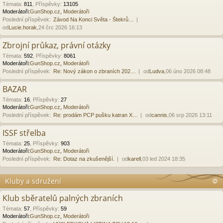
Témata
:
811
,
Příspěvky
:
13105
Moderátoři:
GunShop.cz
,
Moderátoři
Poslední příspěvek:
Závod Na Konci Světa - Štekrů…
od
Lucie.horak
,24 črc 2026 16:13
Zbrojní průkaz, právní otázky
Témata
:
592
,
Příspěvky
:
8061
Moderátoři:
GunShop.cz
,
Moderátoři
Poslední příspěvek:
Re: Nový zákon o zbraních 202…
od
Ludva
,06 úno 2026 08:48
BAZAR
Témata
:
16
,
Příspěvky
:
27
Moderátoři:
GunShop.cz
,
Moderátoři
Poslední příspěvek:
Re: prodám PCP pušku katran X…
od
cannis
,06 srp 2026 13:11
ISSF střelba
Témata
:
25
,
Příspěvky
:
903
Moderátoři:
GunShop.cz
,
Moderátoři
Poslední příspěvek:
Re: Dotaz na zkušenější.
od
karell
,03 led 2024 18:35
Kluby a sdružení
Klub sběratelů palných zbraních
Témata
:
57
,
Příspěvky
:
59
Moderátoři:
GunShop.cz
,
Moderátoři