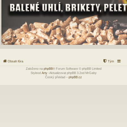
Obsah fóra
Tým
Založeno na
phpBB
® Forum Software © phpBB Limited
Styleod
Arty
-Aktualizovat phpBB 3.2od MrGaby
Český překlad –
phpBB.cz