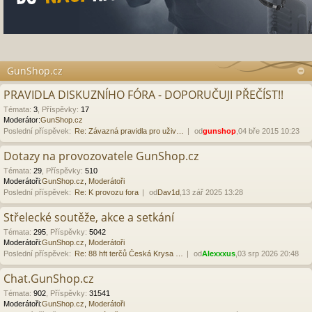
GunShop.cz
PRAVIDLA DISKUZNÍHO FÓRA - DOPORUČUJI PŘEČÍST!!
Témata
:
3
,
Příspěvky
:
17
Moderátor:
GunShop.cz
Poslední příspěvek:
Re: Závazná pravidla pro uživ…
od
gunshop
,04 bře 2015 10:23
Dotazy na provozovatele GunShop.cz
Témata
:
29
,
Příspěvky
:
510
Moderátoři:
GunShop.cz
,
Moderátoři
Poslední příspěvek:
Re: K provozu fora
od
Dav1d
,13 zář 2025 13:28
Střelecké soutěže, akce a setkání
Témata
:
295
,
Příspěvky
:
5042
Moderátoři:
GunShop.cz
,
Moderátoři
Poslední příspěvek:
Re: 88 hft terčů Česká Krysa …
od
Alexxxus
,03 srp 2026 20:48
Chat.GunShop.cz
Témata
:
902
,
Příspěvky
:
31541
Moderátoři:
GunShop.cz
,
Moderátoři