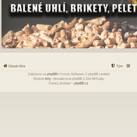
Obsah fóra
Tým
Založeno na
phpBB
® Forum Software © phpBB Limited
Styleod
Arty
-Aktualizovat phpBB 3.2od MrGaby
Český překlad –
phpBB.cz