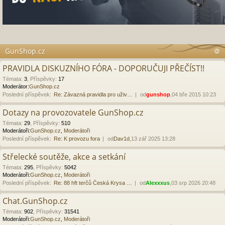
GunShop.cz
PRAVIDLA DISKUZNÍHO FÓRA - DOPORUČUJI PŘEČÍST!!
Témata
:
3
,
Příspěvky
:
17
Moderátor:
GunShop.cz
Poslední příspěvek:
Re: Závazná pravidla pro uživ…
od
gunshop
,04 bře 2015 10:23
Dotazy na provozovatele GunShop.cz
Témata
:
29
,
Příspěvky
:
510
Moderátoři:
GunShop.cz
,
Moderátoři
Poslední příspěvek:
Re: K provozu fora
od
Dav1d
,13 zář 2025 13:28
Střelecké soutěže, akce a setkání
Témata
:
295
,
Příspěvky
:
5042
Moderátoři:
GunShop.cz
,
Moderátoři
Poslední příspěvek:
Re: 88 hft terčů Česká Krysa …
od
Alexxxus
,03 srp 2026 20:48
Chat.GunShop.cz
Témata
:
902
,
Příspěvky
:
31541
Moderátoři:
GunShop.cz
,
Moderátoři