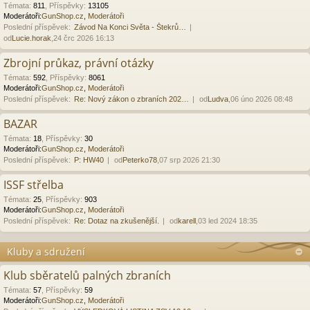
Témata
:
811
,
Příspěvky
:
13105
Moderátoři:
GunShop.cz
,
Moderátoři
Poslední příspěvek:
Závod Na Konci Světa - Štekrů…
od
Lucie.horak
,24 črc 2026 16:13
Zbrojní průkaz, právní otázky
Témata
:
592
,
Příspěvky
:
8061
Moderátoři:
GunShop.cz
,
Moderátoři
Poslední příspěvek:
Re: Nový zákon o zbraních 202…
od
Ludva
,06 úno 2026 08:48
BAZAR
Témata
:
18
,
Příspěvky
:
30
Moderátoři:
GunShop.cz
,
Moderátoři
Poslední příspěvek:
P: HW40
od
Peterko78
,07 srp 2026 21:30
ISSF střelba
Témata
:
25
,
Příspěvky
:
903
Moderátoři:
GunShop.cz
,
Moderátoři
Poslední příspěvek:
Re: Dotaz na zkušenější.
od
karell
,03 led 2024 18:35
Kluby a sdružení
Klub sběratelů palných zbraních
Témata
:
57
,
Příspěvky
:
59
Moderátoři:
GunShop.cz
,
Moderátoři