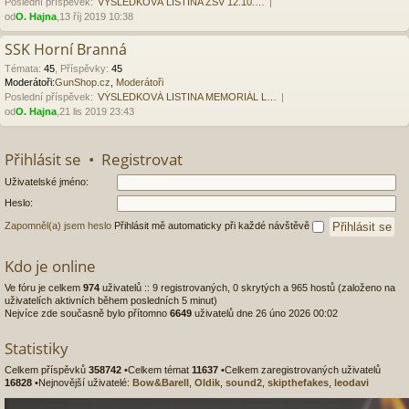
Poslední příspěvek:
VÝSLEDKOVÁ LISTINA ZSV 12.10.…
od
O. Hajna
,13 říj 2019 10:38
SSK Horní Branná
Témata
:
45
,
Příspěvky
:
45
Moderátoři:
GunShop.cz
,
Moderátoři
Poslední příspěvek:
VÝSLEDKOVÁ LISTINA MEMORIÁL L…
od
O. Hajna
,21 lis 2019 23:43
Přihlásit se
•
Registrovat
Uživatelské jméno:
Heslo:
Zapomněl(a) jsem heslo
Přihlásit mě automaticky při každé návštěvě
Kdo je online
Ve fóru je celkem
974
uživatelů :: 9 registrovaných, 0 skrytých a 965 hostů (založeno na
uživatelích aktivních během posledních 5 minut)
Nejvíce zde současně bylo přítomno
6649
uživatelů dne 26 úno 2026 00:02
Statistiky
Celkem příspěvků
358742
•Celkem témat
11637
•Celkem zaregistrovaných uživatelů
16828
•Nejnovější uživatelé:
Bow&Barell
,
Oldik
,
sound2
,
skipthefakes
,
leodavi