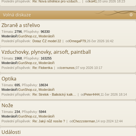
Poslední příspěvek:
Re: Nová střelnice pro vzduch…
od
koi41
,03 úno 2026 18:23
Volná diskuze
Zbraně a střelivo
Témata
:
2796
,
Příspěvky
:
96330
Moderátoři:
GunShop.cz
,
Moderátoři
Poslední příspěvek:
Dotaz ČZ model 22
od
OmegaP79
,26 čer 2026 16:42
Vzduchovky, plynovky, airsoft, paintball
Témata
:
1968
,
Příspěvky
:
163255
Moderátoři:
GunShop.cz
,
Moderátoři
Poslední příspěvek:
Re: Flobertka
od
cernunos
,07 srp 2026 10:17
Optika
Témata
:
695
,
Příspěvky
:
18634
Moderátoři:
GunShop.cz
,
Moderátoři
Poslední příspěvek:
Re: Strelok - Balistický kalk…
od
Peter4444
,11 čer 2026 18:14
Nože
Témata
:
234
,
Příspěvky
:
5944
Moderátoři:
GunShop.cz
,
Moderátoři
Poslední příspěvek:
Re: Jaký nůž nosíte ?
od
Chezzsterman
,14 srp 2024 12:44
Události