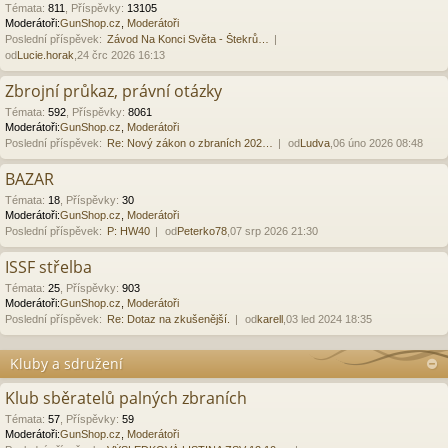
Témata
:
811
,
Příspěvky
:
13105
Moderátoři:
GunShop.cz
,
Moderátoři
Poslední příspěvek:
Závod Na Konci Světa - Štekrů…
od
Lucie.horak
,24 črc 2026 16:13
Zbrojní průkaz, právní otázky
Témata
:
592
,
Příspěvky
:
8061
Moderátoři:
GunShop.cz
,
Moderátoři
Poslední příspěvek:
Re: Nový zákon o zbraních 202…
od
Ludva
,06 úno 2026 08:48
BAZAR
Témata
:
18
,
Příspěvky
:
30
Moderátoři:
GunShop.cz
,
Moderátoři
Poslední příspěvek:
P: HW40
od
Peterko78
,07 srp 2026 21:30
ISSF střelba
Témata
:
25
,
Příspěvky
:
903
Moderátoři:
GunShop.cz
,
Moderátoři
Poslední příspěvek:
Re: Dotaz na zkušenější.
od
karell
,03 led 2024 18:35
Kluby a sdružení
Klub sběratelů palných zbraních
Témata
:
57
,
Příspěvky
:
59
Moderátoři:
GunShop.cz
,
Moderátoři