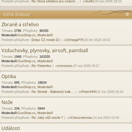
Poslední příspěvek:
Re: Nová střelnice pro vzduch…
od
koi41
,03 úno 2026 18:23
Volná diskuze
Zbraně a střelivo
Témata
:
2796
,
Příspěvky
:
96330
Moderátoři:
GunShop.cz
,
Moderátoři
Poslední příspěvek:
Dotaz ČZ model 22
od
OmegaP79
,26 čer 2026 16:42
Vzduchovky, plynovky, airsoft, paintball
Témata
:
1968
,
Příspěvky
:
163255
Moderátoři:
GunShop.cz
,
Moderátoři
Poslední příspěvek:
Re: Flobertka
od
cernunos
,07 srp 2026 10:17
Optika
Témata
:
695
,
Příspěvky
:
18634
Moderátoři:
GunShop.cz
,
Moderátoři
Poslední příspěvek:
Re: Strelok - Balistický kalk…
od
Peter4444
,11 čer 2026 18:14
Nože
Témata
:
234
,
Příspěvky
:
5944
Moderátoři:
GunShop.cz
,
Moderátoři
Poslední příspěvek:
Re: Jaký nůž nosíte ?
od
Chezzsterman
,14 srp 2024 12:44
Události