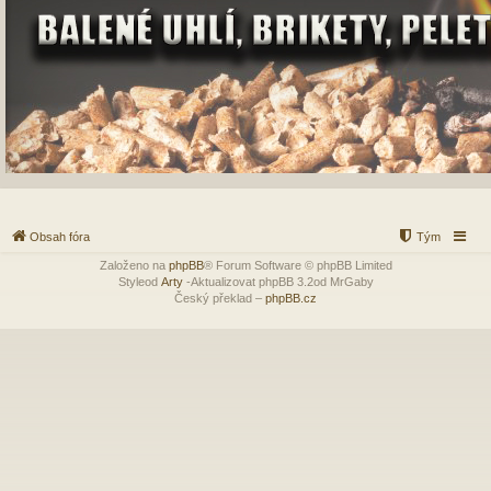
Obsah fóra
Tým
Založeno na
phpBB
® Forum Software © phpBB Limited
Styleod
Arty
-Aktualizovat phpBB 3.2od MrGaby
Český překlad –
phpBB.cz