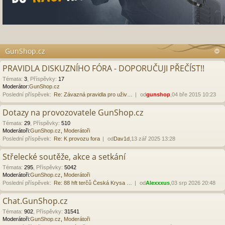
GunShop.cz
PRAVIDLA DISKUZNÍHO FÓRA - DOPORUČUJI PŘEČÍST!!
Témata
:
3
,
Příspěvky
:
17
Moderátor:
GunShop.cz
Poslední příspěvek:
Re: Závazná pravidla pro uživ…
od
gunshop
,04 bře 2015 10:23
Dotazy na provozovatele GunShop.cz
Témata
:
29
,
Příspěvky
:
510
Moderátoři:
GunShop.cz
,
Moderátoři
Poslední příspěvek:
Re: K provozu fora
od
Dav1d
,13 zář 2025 13:28
Střelecké soutěže, akce a setkání
Témata
:
295
,
Příspěvky
:
5042
Moderátoři:
GunShop.cz
,
Moderátoři
Poslední příspěvek:
Re: 88 hft terčů Česká Krysa …
od
Alexxxus
,03 srp 2026 20:48
Chat.GunShop.cz
Témata
:
902
,
Příspěvky
:
31541
Moderátoři:
GunShop.cz
,
Moderátoři