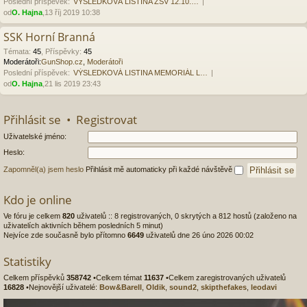
Poslední příspěvek:
VÝSLEDKOVÁ LISTINA ZSV 12.10.…
od
O. Hajna
,13 říj 2019 10:38
SSK Horní Branná
Témata
:
45
,
Příspěvky
:
45
Moderátoři:
GunShop.cz
,
Moderátoři
Poslední příspěvek:
VÝSLEDKOVÁ LISTINA MEMORIÁL L…
od
O. Hajna
,21 lis 2019 23:43
Přihlásit se
•
Registrovat
Uživatelské jméno:
Heslo:
Zapomněl(a) jsem heslo
Přihlásit mě automaticky při každé návštěvě
Kdo je online
Ve fóru je celkem
820
uživatelů :: 8 registrovaných, 0 skrytých a 812 hostů (založeno na
uživatelích aktivních během posledních 5 minut)
Nejvíce zde současně bylo přítomno
6649
uživatelů dne 26 úno 2026 00:02
Statistiky
Celkem příspěvků
358742
•Celkem témat
11637
•Celkem zaregistrovaných uživatelů
16828
•Nejnovější uživatelé:
Bow&Barell
,
Oldik
,
sound2
,
skipthefakes
,
leodavi