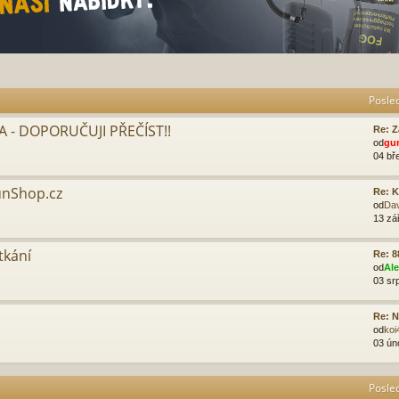
Posle
 - DOPORUČUJI PŘEČÍST!!
Re: Z
od
gu
04 bř
unShop.cz
Re: K
od
Da
13 zá
tkání
Re: 8
od
Al
03 sr
Re: N
od
koi
03 ún
Posle