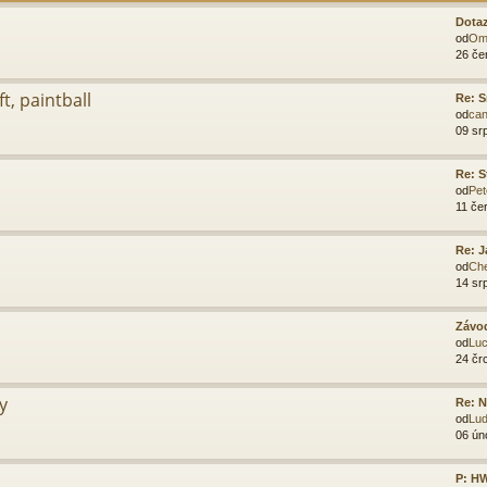
Dota
od
Om
26 če
t, paintball
Re: 
od
can
09 sr
Re: S
od
Pet
11 če
Re: J
od
Ch
14 sr
Závod
od
Luc
24 čr
y
Re: N
od
Lu
06 ún
P: H