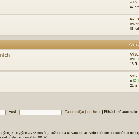
od
Pet
07 sr
Re: D
od
kar
03 le
Posle
aních
VÝSL
od
O. 
13 říj
VÝSL
od
O. 
21 lis
Heslo:
Zapomněl(a) jsem heslo
|
Přihlásit mě automatic
ovaných, 0 skrytých a 733 hostů (založeno na uživatelích aktivních během posledních 5 minut
živatelů dne 26 úno 2026 00:02