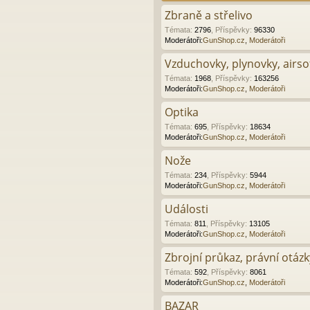
Zbraně a střelivo
Témata
:
2796
,
Příspěvky
:
96330
Moderátoři:
GunShop.cz
,
Moderátoři
Vzduchovky, plynovky, airsof
Témata
:
1968
,
Příspěvky
:
163256
Moderátoři:
GunShop.cz
,
Moderátoři
Optika
Témata
:
695
,
Příspěvky
:
18634
Moderátoři:
GunShop.cz
,
Moderátoři
Nože
Témata
:
234
,
Příspěvky
:
5944
Moderátoři:
GunShop.cz
,
Moderátoři
Události
Témata
:
811
,
Příspěvky
:
13105
Moderátoři:
GunShop.cz
,
Moderátoři
Zbrojní průkaz, právní otázk
Témata
:
592
,
Příspěvky
:
8061
Moderátoři:
GunShop.cz
,
Moderátoři
BAZAR