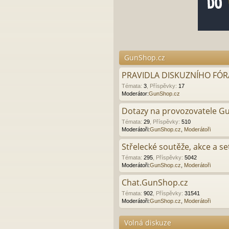
GunShop.cz
PRAVIDLA DISKUZNÍHO FÓRA
Témata
:
3
,
Příspěvky
:
17
Moderátor:
GunShop.cz
Dotazy na provozovatele G
Témata
:
29
,
Příspěvky
:
510
Moderátoři:
GunShop.cz
,
Moderátoři
Střelecké soutěže, akce a se
Témata
:
295
,
Příspěvky
:
5042
Moderátoři:
GunShop.cz
,
Moderátoři
Chat.GunShop.cz
Témata
:
902
,
Příspěvky
:
31541
Moderátoři:
GunShop.cz
,
Moderátoři
Volná diskuze