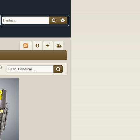
Hledat
Pokročilé hledání
R
FA
řih
eg
Q
lá
ist
sit
ro
se
va
t