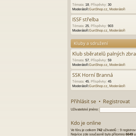
Témata
:
18
,
Příspěvky
:
30
Moderátoři:
GunShop.cz
,
Moderátoři
ISSF střelba
Témata
:
25
,
Příspěvky
:
903
Moderátoři:
GunShop.cz
,
Moderátoři
Kluby a sdružení
Klub sběratelů palných zbr
Témata
:
57
,
Příspěvky
:
59
Moderátoři:
GunShop.cz
,
Moderátoři
SSK Horní Branná
Témata
:
45
,
Příspěvky
:
45
Moderátoři:
GunShop.cz
,
Moderátoři
Přihlásit se
•
Registrovat
Uživatelské jméno:
Kdo je online
Ve fóru je celkem
742
uživatelů :: 9 registr
Nejvíce zde současně bylo přítomno
6649
u