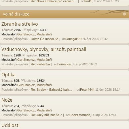
Poslední příspěvek:
Re: Nová střelnice pro vzduch…
od
koi41
,03 úno 2026 18:23
Volná diskuze
Zbraně a střelivo
Témata
:
2796
,
Příspěvky
:
96330
Moderátoři:
GunShop.cz
,
Moderátoři
Poslední příspěvek:
Dotaz ČZ model 22
od
OmegaP79
,26 čer 2026 16:42
Vzduchovky, plynovky, airsoft, paintball
Témata
:
1968
,
Příspěvky
:
163253
Moderátoři:
GunShop.cz
,
Moderátoři
Poslední příspěvek:
Re: Flobertka
od
cernunos
,05 srp 2026 16:02
Optika
Témata
:
695
,
Příspěvky
:
18634
Moderátoři:
GunShop.cz
,
Moderátoři
Poslední příspěvek:
Re: Strelok - Balistický kalk…
od
Peter4444
,11 čer 2026 18:14
Nože
Témata
:
234
,
Příspěvky
:
5944
Moderátoři:
GunShop.cz
,
Moderátoři
Poslední příspěvek:
Re: Jaký nůž nosíte ?
od
Chezzsterman
,14 srp 2024 12:44
Události