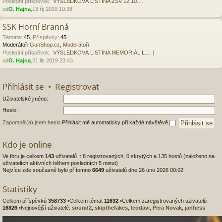
Poslední příspěvek:
VÝSLEDKOVÁ LISTINA ZSV 12.10.…
od
O. Hajna
,13 říj 2019 10:38
SSK Horní Branná
Témata
:
45
,
Příspěvky
:
45
Moderátoři:
GunShop.cz
,
Moderátoři
Poslední příspěvek:
VÝSLEDKOVÁ LISTINA MEMORIÁL L…
od
O. Hajna
,21 lis 2019 23:43
Přihlásit se
•
Registrovat
Uživatelské jméno:
Heslo:
Zapomněl(a) jsem heslo
Přihlásit mě automaticky při každé návštěvě
Kdo je online
Ve fóru je celkem
143
uživatelů :: 8 registrovaných, 0 skrytých a 135 hostů (založeno na
uživatelích aktivních během posledních 5 minut)
Nejvíce zde současně bylo přítomno
6649
uživatelů dne 26 úno 2026 00:02
Statistiky
Celkem příspěvků
358733
•Celkem témat
11632
•Celkem zaregistrovaných uživatelů
16826
•Nejnovější uživatelé:
sound2
,
skipthefakes
,
leodavi
,
Pera Novak
,
janhess