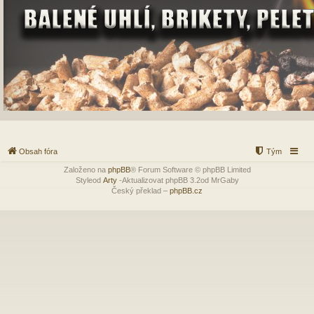
Obsah fóra
Tým
Založeno na
phpBB
® Forum Software © phpBB Limited
Styleod
Arty
-Aktualizovat phpBB 3.2od MrGaby
Český překlad –
phpBB.cz