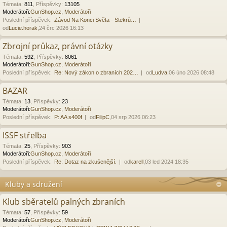
Témata
:
811
,
Příspěvky
:
13105
Moderátoři:
GunShop.cz
,
Moderátoři
Poslední příspěvek:
Závod Na Konci Světa - Štekrů…
od
Lucie.horak
,24 črc 2026 16:13
Zbrojní průkaz, právní otázky
Témata
:
592
,
Příspěvky
:
8061
Moderátoři:
GunShop.cz
,
Moderátoři
Poslední příspěvek:
Re: Nový zákon o zbraních 202…
od
Ludva
,06 úno 2026 08:48
BAZAR
Témata
:
13
,
Příspěvky
:
23
Moderátoři:
GunShop.cz
,
Moderátoři
Poslední příspěvek:
P: AA s400f
od
FilipC
,04 srp 2026 06:23
ISSF střelba
Témata
:
25
,
Příspěvky
:
903
Moderátoři:
GunShop.cz
,
Moderátoři
Poslední příspěvek:
Re: Dotaz na zkušenější.
od
karell
,03 led 2024 18:35
Kluby a sdružení
Klub sběratelů palných zbraních
Témata
:
57
,
Příspěvky
:
59
Moderátoři:
GunShop.cz
,
Moderátoři