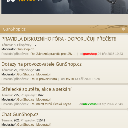
GunShop.cz
PRAVIDLA DISKUZNÍHO FÓRA - DOPORUČUJI PŘEČÍST!!
Témata
:
3
,
Příspěvky
:
17
Moderátor:
GunShop.cz
Poslední příspěvek:
Re: Závazná pravidla pro uživ…
od
gunshop
,04 bře 2015 10:23
Dotazy na provozovatele GunShop.cz
Témata
:
29
,
Příspěvky
:
510
Moderátoři:
GunShop.cz
,
Moderátoři
Poslední příspěvek:
Re: K provozu fora
od
Dav1d
,13 zář 2025 13:28
Střelecké soutěže, akce a setkání
Témata
:
295
,
Příspěvky
:
5042
Moderátoři:
GunShop.cz
,
Moderátoři
Poslední příspěvek:
Re: 88 hft terčů Česká Krysa …
od
Alexxxus
,03 srp 2026 20:48
Chat.GunShop.cz
Témata
:
902
,
Příspěvky
:
31541
Moderátoři:
GunShop.cz
,
Moderátoři