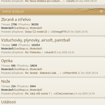
Poslední příspěvek:
Re: Nová střelnice pro vzduch…
od
koi41
,03 úno 2026 18:23
Volná diskuze
Zbraně a střelivo
Témata
:
2796
,
Příspěvky
:
96330
Moderátoři:
GunShop.cz
,
Moderátoři
Poslední příspěvek:
Dotaz ČZ model 22
od
OmegaP79
,26 čer 2026 16:42
Vzduchovky, plynovky, airsoft, paintball
Témata
:
1968
,
Příspěvky
:
163254
Moderátoři:
GunShop.cz
,
Moderátoři
Poslední příspěvek:
Re: Flobertka
od
karell
,06 srp 2026 12:41
Optika
Témata
:
695
,
Příspěvky
:
18634
Moderátoři:
GunShop.cz
,
Moderátoři
Poslední příspěvek:
Re: Strelok - Balistický kalk…
od
Peter4444
,11 čer 2026 18:14
Nože
Témata
:
234
,
Příspěvky
:
5944
Moderátoři:
GunShop.cz
,
Moderátoři
Poslední příspěvek:
Re: Jaký nůž nosíte ?
od
Chezzsterman
,14 srp 2024 12:44
Události