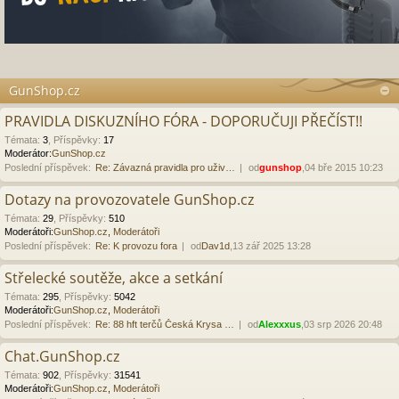
GunShop.cz
PRAVIDLA DISKUZNÍHO FÓRA - DOPORUČUJI PŘEČÍST!!
Témata
:
3
,
Příspěvky
:
17
Moderátor:
GunShop.cz
Poslední příspěvek:
Re: Závazná pravidla pro uživ…
od
gunshop
,04 bře 2015 10:23
Dotazy na provozovatele GunShop.cz
Témata
:
29
,
Příspěvky
:
510
Moderátoři:
GunShop.cz
,
Moderátoři
Poslední příspěvek:
Re: K provozu fora
od
Dav1d
,13 zář 2025 13:28
Střelecké soutěže, akce a setkání
Témata
:
295
,
Příspěvky
:
5042
Moderátoři:
GunShop.cz
,
Moderátoři
Poslední příspěvek:
Re: 88 hft terčů Česká Krysa …
od
Alexxxus
,03 srp 2026 20:48
Chat.GunShop.cz
Témata
:
902
,
Příspěvky
:
31541
Moderátoři:
GunShop.cz
,
Moderátoři