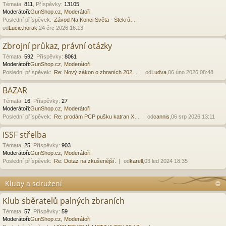
Témata
:
811
,
Příspěvky
:
13105
Moderátoři:
GunShop.cz
,
Moderátoři
Poslední příspěvek:
Závod Na Konci Světa - Štekrů…
od
Lucie.horak
,24 črc 2026 16:13
Zbrojní průkaz, právní otázky
Témata
:
592
,
Příspěvky
:
8061
Moderátoři:
GunShop.cz
,
Moderátoři
Poslední příspěvek:
Re: Nový zákon o zbraních 202…
od
Ludva
,06 úno 2026 08:48
BAZAR
Témata
:
16
,
Příspěvky
:
27
Moderátoři:
GunShop.cz
,
Moderátoři
Poslední příspěvek:
Re: prodám PCP pušku katran X…
od
cannis
,06 srp 2026 13:11
ISSF střelba
Témata
:
25
,
Příspěvky
:
903
Moderátoři:
GunShop.cz
,
Moderátoři
Poslední příspěvek:
Re: Dotaz na zkušenější.
od
karell
,03 led 2024 18:35
Kluby a sdružení
Klub sběratelů palných zbraních
Témata
:
57
,
Příspěvky
:
59
Moderátoři:
GunShop.cz
,
Moderátoři