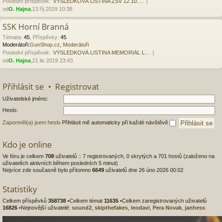
Poslední příspěvek:
VÝSLEDKOVÁ LISTINA ZSV 12.10.…
od
O. Hajna
,13 říj 2019 10:38
SSK Horní Branná
Témata
:
45
,
Příspěvky
:
45
Moderátoři:
GunShop.cz
,
Moderátoři
Poslední příspěvek:
VÝSLEDKOVÁ LISTINA MEMORIÁL L…
od
O. Hajna
,21 lis 2019 23:43
Přihlásit se
•
Registrovat
Uživatelské jméno:
Heslo:
Zapomněl(a) jsem heslo
Přihlásit mě automaticky při každé návštěvě
Kdo je online
Ve fóru je celkem
708
uživatelů :: 7 registrovaných, 0 skrytých a 701 hostů (založeno na
uživatelích aktivních během posledních 5 minut)
Nejvíce zde současně bylo přítomno
6649
uživatelů dne 26 úno 2026 00:02
Statistiky
Celkem příspěvků
358738
•Celkem témat
11635
•Celkem zaregistrovaných uživatelů
16826
•Nejnovější uživatelé:
sound2
,
skipthefakes
,
leodavi
,
Pera Novak
,
janhess