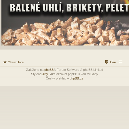
Obsah fóra
Tým
Založeno na
phpBB
® Forum Software © phpBB Limited
Styleod
Arty
-Aktualizovat phpBB 3.2od MrGaby
Český překlad –
phpBB.cz