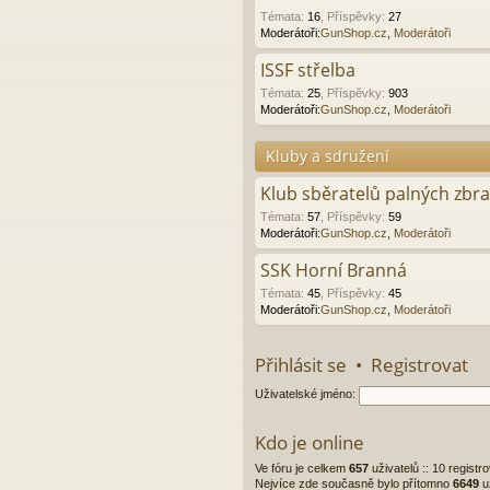
Témata
:
16
,
Příspěvky
:
27
Moderátoři:
GunShop.cz
,
Moderátoři
ISSF střelba
Témata
:
25
,
Příspěvky
:
903
Moderátoři:
GunShop.cz
,
Moderátoři
Kluby a sdružení
Klub sběratelů palných zbr
Témata
:
57
,
Příspěvky
:
59
Moderátoři:
GunShop.cz
,
Moderátoři
SSK Horní Branná
Témata
:
45
,
Příspěvky
:
45
Moderátoři:
GunShop.cz
,
Moderátoři
Přihlásit se
•
Registrovat
Uživatelské jméno:
Kdo je online
Ve fóru je celkem
657
uživatelů :: 10 regist
Nejvíce zde současně bylo přítomno
6649
u