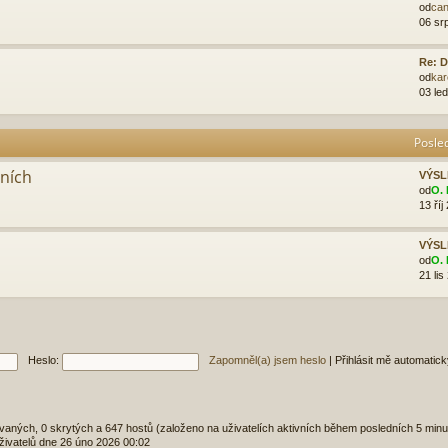
od
can
06 sr
Re: D
od
kar
03 le
Posle
aních
VÝSL
od
O. 
13 říj
VÝSL
od
O. 
21 lis
Heslo:
Zapomněl(a) jsem heslo
|
Přihlásit mě automatic
rovaných, 0 skrytých a 647 hostů (založeno na uživatelích aktivních během posledních 5 minu
živatelů dne 26 úno 2026 00:02