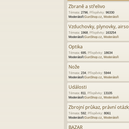
Zbraně a střelivo
Témata
:
2796
,
Příspěvky
:
96330
Moderátoři:
GunShop.cz
,
Moderátoři
Vzduchovky, plynovky, airsof
Témata
:
1968
,
Příspěvky
:
163254
Moderátoři:
GunShop.cz
,
Moderátoři
Optika
Témata
:
695
,
Příspěvky
:
18634
Moderátoři:
GunShop.cz
,
Moderátoři
Nože
Témata
:
234
,
Příspěvky
:
5944
Moderátoři:
GunShop.cz
,
Moderátoři
Události
Témata
:
811
,
Příspěvky
:
13105
Moderátoři:
GunShop.cz
,
Moderátoři
Zbrojní průkaz, právní otázk
Témata
:
592
,
Příspěvky
:
8061
Moderátoři:
GunShop.cz
,
Moderátoři
BAZAR