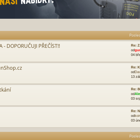
Posle
 - DOPORUČUJI PŘEČÍST!!
Re: Z
od
gu
04 bř
unShop.cz
Re: K
od
Da
13 zá
tkání
Re: 8
od
Al
03 sr
Re: N
od
koi
03 ún
Posle