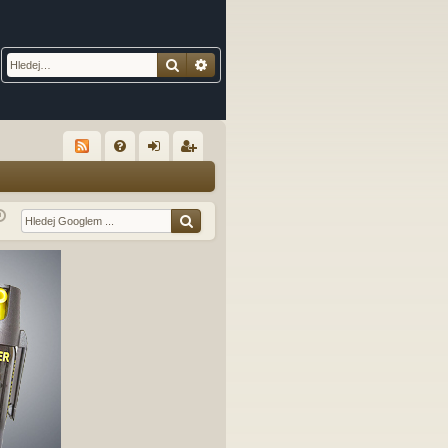
Hledat
Pokročilé hledání
R
FA
řih
eg
Q
lá
ist
sit
ro
se
va
t