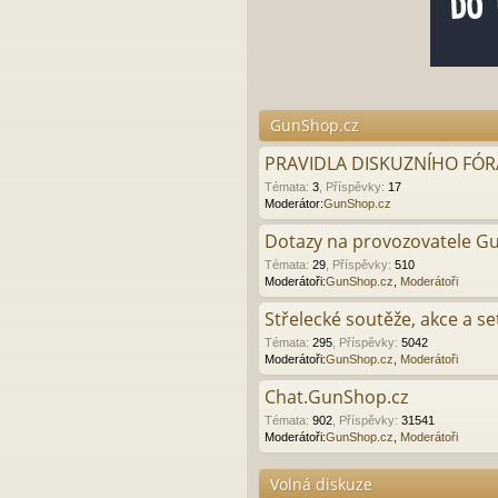
GunShop.cz
PRAVIDLA DISKUZNÍHO FÓRA
Témata
:
3
,
Příspěvky
:
17
Moderátor:
GunShop.cz
Dotazy na provozovatele G
Témata
:
29
,
Příspěvky
:
510
Moderátoři:
GunShop.cz
,
Moderátoři
Střelecké soutěže, akce a se
Témata
:
295
,
Příspěvky
:
5042
Moderátoři:
GunShop.cz
,
Moderátoři
Chat.GunShop.cz
Témata
:
902
,
Příspěvky
:
31541
Moderátoři:
GunShop.cz
,
Moderátoři
Volná diskuze