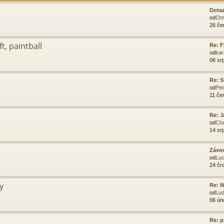
Dota
od
Om
26 če
t, paintball
Re: F
od
kar
06 sr
Re: S
od
Pet
11 če
Re: J
od
Ch
14 sr
Závod
od
Luc
24 čr
y
Re: N
od
Lu
06 ún
Re: 