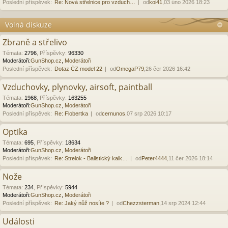
Poslední příspěvek:
Re: Nová střelnice pro vzduch…
od
koi41
,03 úno 2026 18:23
Volná diskuze
Zbraně a střelivo
Témata
:
2796
,
Příspěvky
:
96330
Moderátoři:
GunShop.cz
,
Moderátoři
Poslední příspěvek:
Dotaz ČZ model 22
od
OmegaP79
,26 čer 2026 16:42
Vzduchovky, plynovky, airsoft, paintball
Témata
:
1968
,
Příspěvky
:
163255
Moderátoři:
GunShop.cz
,
Moderátoři
Poslední příspěvek:
Re: Flobertka
od
cernunos
,07 srp 2026 10:17
Optika
Témata
:
695
,
Příspěvky
:
18634
Moderátoři:
GunShop.cz
,
Moderátoři
Poslední příspěvek:
Re: Strelok - Balistický kalk…
od
Peter4444
,11 čer 2026 18:14
Nože
Témata
:
234
,
Příspěvky
:
5944
Moderátoři:
GunShop.cz
,
Moderátoři
Poslední příspěvek:
Re: Jaký nůž nosíte ?
od
Chezzsterman
,14 srp 2024 12:44
Události