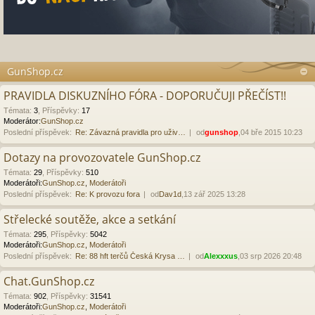
GunShop.cz
PRAVIDLA DISKUZNÍHO FÓRA - DOPORUČUJI PŘEČÍST!!
Témata
:
3
,
Příspěvky
:
17
Moderátor:
GunShop.cz
Poslední příspěvek:
Re: Závazná pravidla pro uživ…
od
gunshop
,04 bře 2015 10:23
Dotazy na provozovatele GunShop.cz
Témata
:
29
,
Příspěvky
:
510
Moderátoři:
GunShop.cz
,
Moderátoři
Poslední příspěvek:
Re: K provozu fora
od
Dav1d
,13 zář 2025 13:28
Střelecké soutěže, akce a setkání
Témata
:
295
,
Příspěvky
:
5042
Moderátoři:
GunShop.cz
,
Moderátoři
Poslední příspěvek:
Re: 88 hft terčů Česká Krysa …
od
Alexxxus
,03 srp 2026 20:48
Chat.GunShop.cz
Témata
:
902
,
Příspěvky
:
31541
Moderátoři:
GunShop.cz
,
Moderátoři