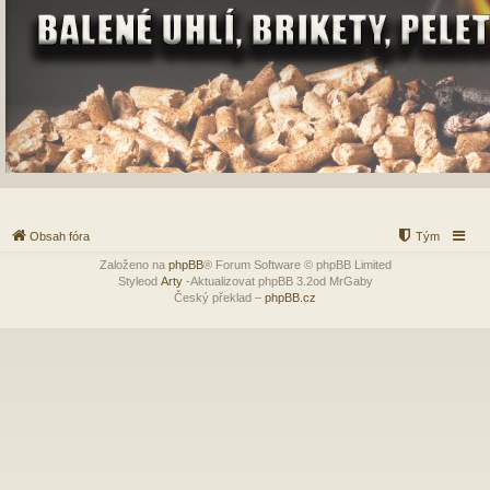
Obsah fóra
Tým
Založeno na
phpBB
® Forum Software © phpBB Limited
Styleod
Arty
-Aktualizovat phpBB 3.2od MrGaby
Český překlad –
phpBB.cz