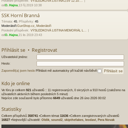
Poslední příspěvek:
VÝSLEDKOVÁ LISTINA ZSV 12.10.…
od
O. Hajna
,13 říj 2019 10:38
SSK Horní Branná
Témata
:
45
,
Příspěvky
:
45
Moderátoři:
GunShop.cz
,
Moderátoři
Poslední příspěvek:
VÝSLEDKOVÁ LISTINA MEMORIÁL L…
od
O. Hajna
,21 lis 2019 23:43
Přihlásit se
•
Registrovat
Uživatelské jméno:
Heslo:
Zapomněl(a) jsem heslo
Přihlásit mě automaticky při každé návštěvě
Kdo je online
Ve fóru je celkem
921
uživatelů :: 11 registrovaných, 0 skrytých a 910 hostů (založeno na
uživatelích aktivních během posledních 5 minut)
Nejvíce zde současně bylo přítomno
6649
uživatelů dne 26 úno 2026 00:02
Statistiky
Celkem příspěvků
358741
•Celkem témat
11636
•Celkem zaregistrovaných uživatelů
16827
•Nejnovější uživatelé:
Oldik
,
sound2
,
skipthefakes
,
leodavi
,
Pera Novak