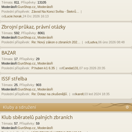
Témata
:
811
,
Příspěvky
:
13105
Moderátoři:
GunShop.cz
,
Moderátoři
Poslední příspěvek:
Závod Na Konci Světa - Štekrů…
od
Lucie.horak
,24 črc 2026 16:13
Zbrojní průkaz, právní otázky
Témata
:
592
,
Příspěvky
:
8061
Moderátoři:
GunShop.cz
,
Moderátoři
Poslední příspěvek:
Re: Nový zákon o zbraních 202…
od
Ludva
,06 úno 2026 08:48
BAZAR
Témata
:
17
,
Příspěvky
:
29
Moderátoři:
GunShop.cz
,
Moderátoři
Poslední příspěvek:
P:huben k1 6.35
od
Candat131
,07 srp 2026 20:35
ISSF střelba
Témata
:
25
,
Příspěvky
:
903
Moderátoři:
GunShop.cz
,
Moderátoři
Poslední příspěvek:
Re: Dotaz na zkušenější.
od
karell
,03 led 2024 18:35
Kluby a sdružení
Klub sběratelů palných zbraních
Témata
:
57
,
Příspěvky
:
59
Moderátoři:
GunShop.cz
,
Moderátoři