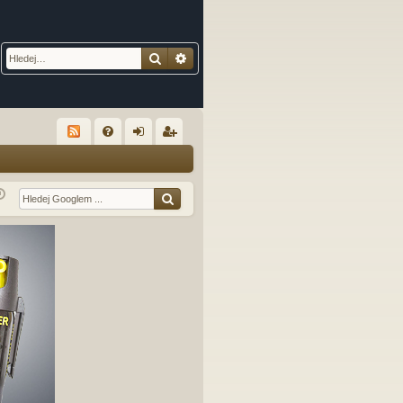
Hledat
Pokročilé hledání
R
FA
řih
eg
Q
lá
ist
sit
ro
se
va
t