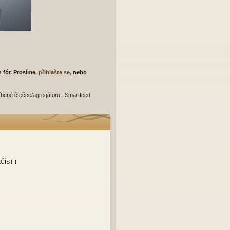
h fór. Prosíme,
přihlašte se,
nebo
líbené čtečce/agregátoru.. Smartfeed
ČÍST!!