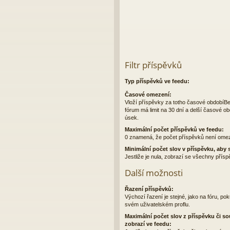
Filtr příspěvků
Typ příspěvků ve feedu:
Časové omezení:
Vloží příspěvky za totho časové obdobíBe
fórum má limit na 30 dní a delší časové o
úsek.
Maximální počet příspěvků ve feedu:
0 znamená, že počet příspěvků není ome
Minimální počet slov v příspěvku, aby s
Jestliže je nula, zobrazí se všechny přís
Další možnosti
Řazení příspěvků:
Výchozí řazení je stejné, jako na fóru, poku
svém uživatelském proflu.
Maximální počet slov z příspěvku či so
zobrazí ve feedu: