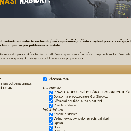
th autentizaci nebo to nedovolují vaše oprávnění, můžete si vybrat pouze z veřejnýc
p k fórům pouze pro přihlášené uživatele..
tom feed z příspěvků v tomto fóru dle Vašich požadavků a můžete si je zobrazit ve Vaší ob
eedu přidá zprávy, ke kterým nepřihlášení nemají oprávnění.
:
Všechna fóra
ze pro oblíbená témata,
dí tématy.
GunShop.cz
PRAVIDLA DISKUZNÍHO FÓRA - DOPORUČUJI PŘE
Dotazy na provozovatele GunShop.cz
Střelecké soutěže, akce a setkání
Chat.GunShop.cz
Volná diskuze
Zbraně a střelivo
Vzduchovky, plynovky, airsoft, paintball
Optika
Nože