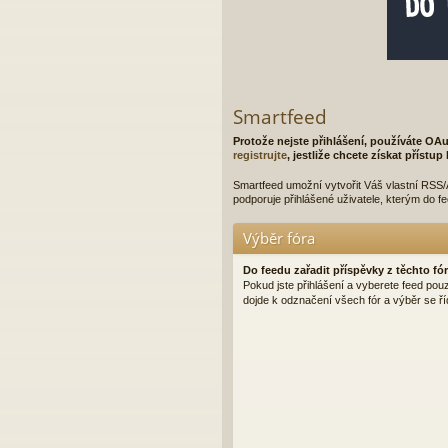
Smartfeed
Protože nejste přihlášení, používáte OAu
registrujte
, jestliže chcete získat přístu
Smartfeed umožní vytvořit Váš vlastní RSS/A
podporuje přihlášené uživatele, kterým do f
Výběr fóra
Do feedu zařadit příspěvky z těchto fór
Pokud jste přihlášení a vyberete feed pou
dojde k odznačení všech fór a výběr se ří