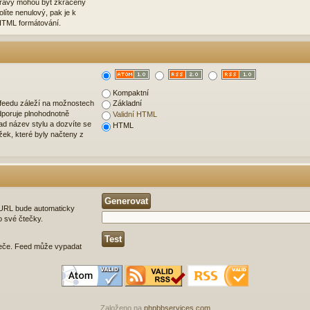
zprávy mohou být zkráceny
olíte nenulový, pak je k
HTML formátování.
Kompaktní
 feedu záleží na možnostech
Základní
dporuje plnohodnotně
Validní HTML
d název stylu a dozvíte se
HTML
ožek, které byly načteny z
é URL bude automaticky
o své čtečky.
eče. Feed může vypadat
Založeno na
phpbbservices.com