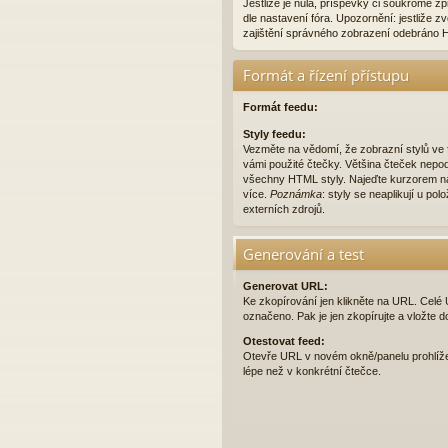
Jestliže je nula, příspěvky či soukromé 
dle nastavení fóra. Upozornění: jestliže zv
zajištění správného zobrazení odebráno 
Formát a řízení přístupu
Formát feedu:
Styly feedu:
Vezměte na vědomí, že zobrazní stylů ve
vámi použité čtečky. Většina čteček nepo
všechny HTML styly. Najeďte kurzorem na
více.
Poznámka
: styly se neaplikují u pol
externích zdrojů.
Generování a test
Generovat URL:
Ke zkopírování jen klikněte na URL. Cel
označeno. Pak je jen zkopírujte a vložte d
Otestovat feed:
Otevře URL v novém okně/panelu prohlíž
lépe než v konkrétní čtečce.