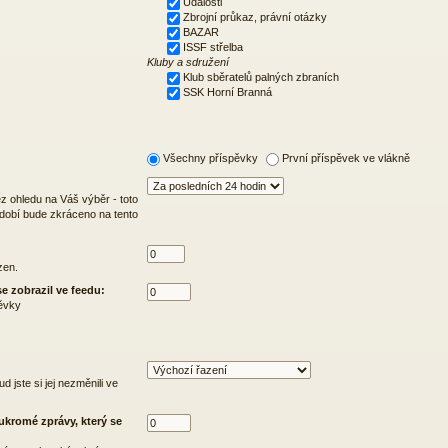
Události
Zbrojní průkaz, právní otázky
BAZAR
ISSF střelba
Kluby a sdružení
Klub sběratelů palných zbraních
SSK Horní Branná
Všechny příspěvky
První příspěvek ve vlákně
z ohledu na Váš výběr - toto
bdobí bude zkráceno na tento
zen.
e zobrazil ve feedu:
pěvky
d jste si jej nezměnili ve
ukromé zprávy, který se