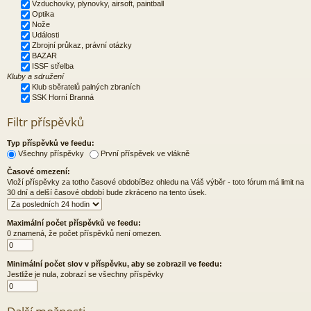
Vzduchovky, plynovky, airsoft, paintball
Optika
Nože
Události
Zbrojní průkaz, právní otázky
BAZAR
ISSF střelba
Kluby a sdružení
Klub sběratelů palných zbraních
SSK Horní Branná
Filtr příspěvků
Typ příspěvků ve feedu:
Všechny příspěvky
První příspěvek ve vlákně
Časové omezení:
Vloží příspěvky za totho časové obdobíBez ohledu na Váš výběr - toto fórum má limit na
30 dní a delší časové období bude zkráceno na tento úsek.
Maximální počet příspěvků ve feedu:
0 znamená, že počet příspěvků není omezen.
Minimální počet slov v příspěvku, aby se zobrazil ve feedu:
Jestliže je nula, zobrazí se všechny příspěvky