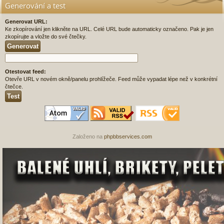
Generování a test
Generovat URL:
Ke zkopírování jen klikněte na URL. Celé URL bude automaticky označeno. Pak je jen
zkopírujte a vložte do své čtečky.
Otestovat feed:
Otevře URL v novém okně/panelu prohlížeče. Feed může vypadat lépe než v konkrétní
čtečce.
Založeno na
phpbbservices.com