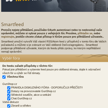
Smartfeed
Protože nejste přihlášení, používáte OAuth autentizaci nebo to nedovolují vaše
oprávnění, můžete si vybrat pouze z veřejných fór. Prosíme,
přihlašte se,
nebo
registrujte
, jestliže chcete získat přístup k fórům pouze pro přihlášené uživatele..
Smartfeed umožní vytvořit Váš vlastní RSS/Atom feed z příspěvků v tomto fóru dle Vašich
požadavků a můžete si je zobrazit ve Vaší oblíbené čtečce/agregátoru.. Smartfeed
podporuje přihlášené uživatele, kterým do feedu přidá zprávy, ke kterým nepřihlášení
nemají oprávnění.
Výběr fóra
Do feedu zařadit příspěvky z těchto fór:
Pokud jste přihlášení a vyberete feed pouze pro oblíbená témata, dojde k odznačení
všech fór a výběr se řídí tématy.
Všechna fóra
GunShop.cz
PRAVIDLA DISKUZNÍHO FÓRA - DOPORUČUJI PŘEČÍST!!
Dotazy na provozovatele GunShop.cz
Střelecké soutěže, akce a setkání
Chat.GunShop.cz
Volná diskuze
Zbraně a střelivo