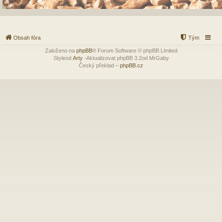
Obsah fóra
Tým
Založeno na
phpBB
® Forum Software © phpBB Limited
Styleod
Arty
-Aktualizovat phpBB 3.2od MrGaby
Český překlad –
phpBB.cz