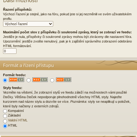
Další možnosti
Řazení příspěvků:
Výchozí řazení je stejné, jako na fóru, pokud jste si jej nezměnili ve svém uživatelském
proflu.
Maximální počet slov z příspěvku či soukromé zprávy, který se zobrazí ve feedu:
Jestliže je nula, příspěvky či soukromé zprávy mohou být zkráceny dle nastavení fóra.
Upozornění: jestliže zvolíte nenulový, pak je k zajištění správného zobrazení odebráno
HTML formátování.
Formát a řízení přístupu
Formát feedu:
Styly feedu:
Vezměte na vědomí, že zobrazní stylů ve feedu záleží na možnostech vámi použité
čtečky. Většina čteček nepodporuje plnohodnotně všechny HTML styly. Najeďte
kurzorem nad název stylu a dozvíte se více.
Poznámka
: styly se neaplikují u položek,
které byly načteny z externích zdrojů.
Kompaktní
Základní
Validní HTML
HTML