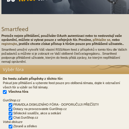
Smartfeed
Protože nejste přihlášení, používáte OAuth autentizaci nebo to nedovolují vaše
oprávnění, můžete si vybrat pouze z veřejných fór. Prosíme,
přihlašte se,
nebo
registrujte
, jestliže chcete získat přístup k fórům pouze pro přihlášené uživatele..
Smartfeed umožní vytvořit Váš vlastní RSS/Atom feed z příspěvků v tomto fóru dle Vašich
požadavků a můžete si je zobrazit ve Vaší oblíbené čtečce/agregátoru.. Smartfeed
podporuje přihlášené uživatele, kterým do feedu přidá zprávy, ke kterým nepřihlášení
nemají oprávnění.
Výběr fóra
Do feedu zařadit příspěvky z těchto fór:
Pokud jste přihlášení a vyberete feed pouze pro oblíbená témata, dojde k odznačení
všech fór a výběr se řídí tématy.
Všechna fóra
GunShop.cz
PRAVIDLA DISKUZNÍHO FÓRA - DOPORUČUJI PŘEČÍST!!
Dotazy na provozovatele GunShop.cz
Střelecké soutěže, akce a setkání
Chat.GunShop.cz
Volná diskuze
Zbraně a střelivo