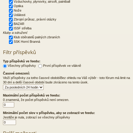
Vzduchovky, plynovky, airsoft, paintball
Optika
Nože
Události
Zbrojní průkaz, právní otázky
BAZAR
ISSF střelba
Kluby a sdružení
Klub sběratelů palných zbraních
SSK Horní Branná
Filtr příspěvků
Typ příspěvků ve feedu:
Všechny příspěvky
První příspěvek ve vlákně
Časové omezení:
Vloží příspěvky za totho časové obdobíBez ohledu na Váš výběr - toto fórum má limit na
30 dní a delší časové období bude zkráceno na tento úsek.
Maximální počet příspěvků ve feedu:
0 znamená, že počet příspěvků není omezen.
Minimální počet slov v příspěvku, aby se zobrazil ve feedu:
Jestliže je nula, zobrazí se všechny příspěvky