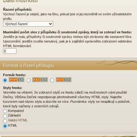
Další možnosti
Řazení příspěvků:
Výchozí řazení je stejné, jako na fóru, pokud jste si jej nezměnili ve svém uživatelském
proflu.
Maximální počet slov z příspěvku či soukromé zprávy, který se zobrazí ve feedu:
Jestliže je nula, příspěvky či soukromé zprávy mohou být zkráceny dle nastavení fóra.
Upozornění: jestliže zvolíte nenulový, pak je k zajištění správného zobrazení odebráno
HTML formátování.
Formát a řízení přístupu
Formát feedu:
Styly feedu:
Vezměte na vědomí, že zobrazní stylů ve feedu záleží na možnostech vámi použité
čtečky. Většina čteček nepodporuje plnohodnotně všechny HTML styly. Najeďte
kurzorem nad název stylu a dozvíte se více.
Poznámka
: styly se neaplikují u položek,
které byly načteny z externích zdrojů.
Kompaktní
Základní
Validní HTML
HTML