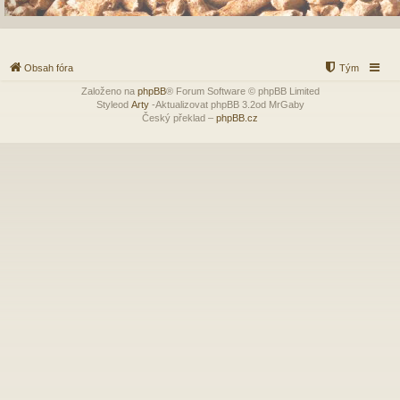
Obsah fóra
Tým
Založeno na
phpBB
® Forum Software © phpBB Limited
Styleod
Arty
-Aktualizovat phpBB 3.2od MrGaby
Český překlad –
phpBB.cz