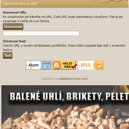
Generování a test
Generovat URL:
Ke zkopírování jen klikněte na URL. Celé URL bude automaticky označeno. Pak je jen
zkopírujte a vložte do své čtečky.
Otestovat feed:
Otevře URL v novém okně/panelu prohlížeče. Feed může vypadat lépe než v konkrétní
čtečce.
Založeno na
phpbbservices.com