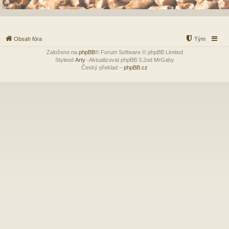
Obsah fóra
Tým
Založeno na
phpBB
® Forum Software © phpBB Limited
Styleod
Arty
-Aktualizovat phpBB 3.2od MrGaby
Český překlad –
phpBB.cz