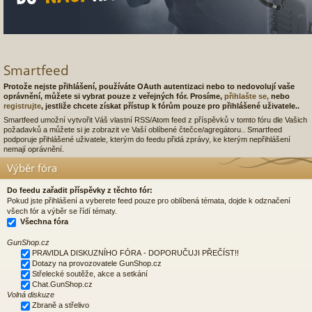
Smartfeed
Protože nejste přihlášení, používáte OAuth autentizaci nebo to nedovolují vaše
oprávnění, můžete si vybrat pouze z veřejných fór. Prosíme,
přihlašte se,
nebo
registrujte
, jestliže chcete získat přístup k fórům pouze pro přihlášené uživatele..
Smartfeed umožní vytvořit Váš vlastní RSS/Atom feed z příspěvků v tomto fóru dle Vašich
požadavků a můžete si je zobrazit ve Vaší oblíbené čtečce/agregátoru.. Smartfeed
podporuje přihlášené uživatele, kterým do feedu přidá zprávy, ke kterým nepřihlášení
nemají oprávnění.
Výběr fóra
Do feedu zařadit příspěvky z těchto fór:
Pokud jste přihlášení a vyberete feed pouze pro oblíbená témata, dojde k odznačení
všech fór a výběr se řídí tématy.
Všechna fóra
GunShop.cz
PRAVIDLA DISKUZNÍHO FÓRA - DOPORUČUJI PŘEČÍST!!
Dotazy na provozovatele GunShop.cz
Střelecké soutěže, akce a setkání
Chat.GunShop.cz
Volná diskuze
Zbraně a střelivo