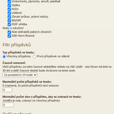
Vzduchovky, plynovky, airsoft, paintball
Optika
Nože
Události
Zbrojní průkaz, právní otázky
BAZAR
ISSF střelba
Kluby a sdružení
Klub sběratelů palných zbraních
SSK Horní Branná
Filtr příspěvků
Typ příspěvků ve feedu:
Všechny příspěvky
První příspěvek ve vlákně
Časové omezení:
Vloží příspěvky za totho časové obdobíBez ohledu na Váš výběr - toto fórum má limit na
30 dní a delší časové období bude zkráceno na tento úsek.
Maximální počet příspěvků ve feedu:
0 znamená, že počet příspěvků není omezen.
Minimální počet slov v příspěvku, aby se zobrazil ve feedu:
Jestliže je nula, zobrazí se všechny příspěvky