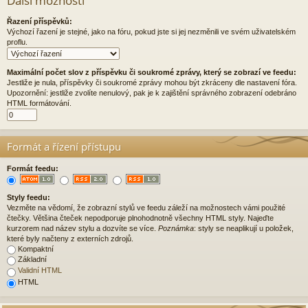
Další možnosti
Řazení příspěvků:
Výchozí řazení je stejné, jako na fóru, pokud jste si jej nezměnili ve svém uživatelském
proflu.
Maximální počet slov z příspěvku či soukromé zprávy, který se zobrazí ve feedu:
Jestliže je nula, příspěvky či soukromé zprávy mohou být zkráceny dle nastavení fóra.
Upozornění: jestliže zvolíte nenulový, pak je k zajištění správného zobrazení odebráno
HTML formátování.
Formát a řízení přístupu
Formát feedu:
Styly feedu:
Vezměte na vědomí, že zobrazní stylů ve feedu záleží na možnostech vámi použité
čtečky. Většina čteček nepodporuje plnohodnotně všechny HTML styly. Najeďte
kurzorem nad název stylu a dozvíte se více.
Poznámka
: styly se neaplikují u položek,
které byly načteny z externích zdrojů.
Kompaktní
Základní
Validní HTML
HTML