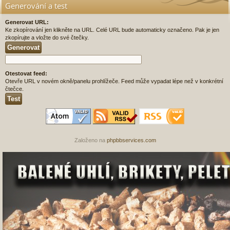
Generování a test
Generovat URL:
Ke zkopírování jen klikněte na URL. Celé URL bude automaticky označeno. Pak je jen
zkopírujte a vložte do své čtečky.
Otestovat feed:
Otevře URL v novém okně/panelu prohlížeče. Feed může vypadat lépe než v konkrétní
čtečce.
Založeno na
phpbbservices.com