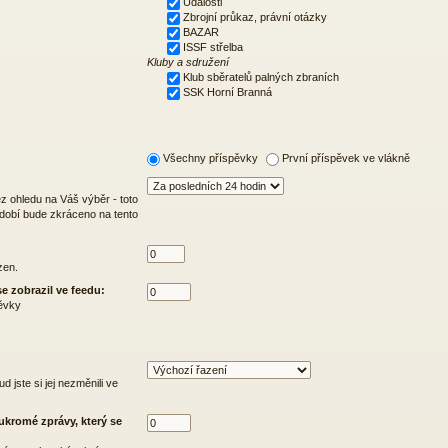
Události
Zbrojní průkaz, právní otázky
BAZAR
ISSF střelba
Kluby a sdružení
Klub sběratelů palných zbraních
SSK Horní Branná
Všechny příspěvky
První příspěvek ve vlákně
z ohledu na Váš výběr - toto
bdobí bude zkráceno na tento
zen.
e zobrazil ve feedu:
pěvky
d jste si jej nezměnili ve
ukromé zprávy, který se