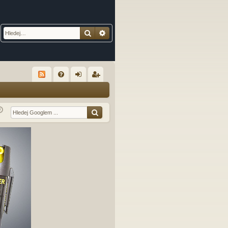
Hledat
Pokročilé hledání
R
FA
řih
eg
Q
lá
ist
sit
ro
se
va
t