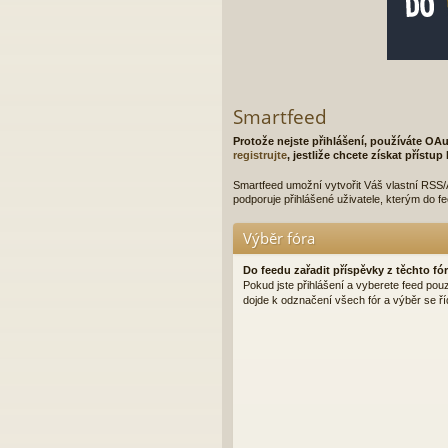
Smartfeed
Protože nejste přihlášení, používáte OAu
registrujte
, jestliže chcete získat přístu
Smartfeed umožní vytvořit Váš vlastní RSS/A
podporuje přihlášené uživatele, kterým do f
Výběr fóra
Do feedu zařadit příspěvky z těchto fór
Pokud jste přihlášení a vyberete feed pou
dojde k odznačení všech fór a výběr se ří