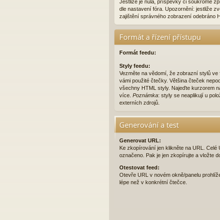
Jestliže je nula, příspěvky či soukromé 
dle nastavení fóra. Upozornění: jestliže zv
zajištění správného zobrazení odebráno 
Formát a řízení přístupu
Formát feedu:
Styly feedu:
Vezměte na vědomí, že zobrazní stylů ve
vámi použité čtečky. Většina čteček nepo
všechny HTML styly. Najeďte kurzorem na
více.
Poznámka
: styly se neaplikují u pol
externích zdrojů.
Generování a test
Generovat URL:
Ke zkopírování jen klikněte na URL. Cel
označeno. Pak je jen zkopírujte a vložte d
Otestovat feed:
Otevře URL v novém okně/panelu prohlíž
lépe než v konkrétní čtečce.