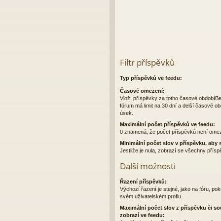
Filtr příspěvků
Typ příspěvků ve feedu:
Časové omezení:
Vloží příspěvky za totho časové obdobíBe
fórum má limit na 30 dní a delší časové o
úsek.
Maximální počet příspěvků ve feedu:
0 znamená, že počet příspěvků není ome
Minimální počet slov v příspěvku, aby s
Jestliže je nula, zobrazí se všechny přís
Další možnosti
Řazení příspěvků:
Výchozí řazení je stejné, jako na fóru, poku
svém uživatelském proflu.
Maximální počet slov z příspěvku či so
zobrazí ve feedu: