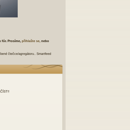
h fór. Prosíme,
přihlašte se,
nebo
líbené čtečce/agregátoru.. Smartfeed
ČÍST!!