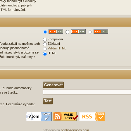
zprávy mohou být zkráceny
olíte nenulový, pak je k
HTML formátování.
Kompaktní
 feedu záleží na možnostech
Základní
dporuje plnohodnotně
Validní HTML
d název stylu a dozvíte se
HTML
ožek, které byly načteny z
é URL bude automaticky
o své čtečky.
eče. Feed může vypadat
Založeno na
phpbbservices.com