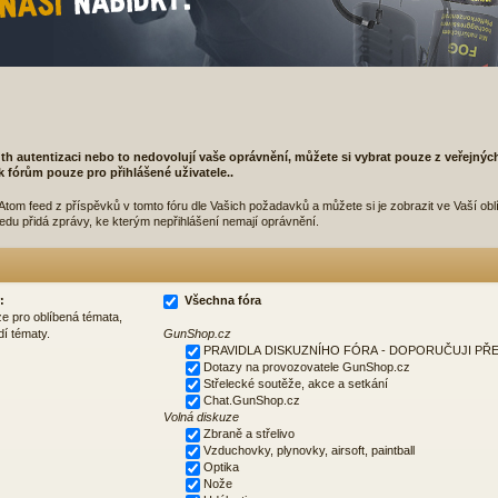
th autentizaci nebo to nedovolují vaše oprávnění, můžete si vybrat pouze z veřejnýc
p k fórům pouze pro přihlášené uživatele..
tom feed z příspěvků v tomto fóru dle Vašich požadavků a můžete si je zobrazit ve Vaší ob
eedu přidá zprávy, ke kterým nepřihlášení nemají oprávnění.
:
Všechna fóra
ze pro oblíbená témata,
dí tématy.
GunShop.cz
PRAVIDLA DISKUZNÍHO FÓRA - DOPORUČUJI PŘE
Dotazy na provozovatele GunShop.cz
Střelecké soutěže, akce a setkání
Chat.GunShop.cz
Volná diskuze
Zbraně a střelivo
Vzduchovky, plynovky, airsoft, paintball
Optika
Nože