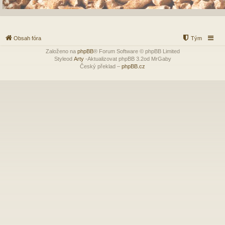
Obsah fóra
Tým
Založeno na
phpBB
® Forum Software © phpBB Limited
Styleod
Arty
-Aktualizovat phpBB 3.2od MrGaby
Český překlad –
phpBB.cz