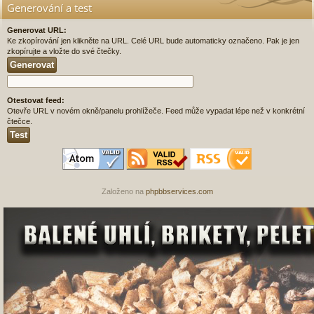
Generování a test
Generovat URL:
Ke zkopírování jen klikněte na URL. Celé URL bude automaticky označeno. Pak je jen
zkopírujte a vložte do své čtečky.
Otestovat feed:
Otevře URL v novém okně/panelu prohlížeče. Feed může vypadat lépe než v konkrétní
čtečce.
Založeno na
phpbbservices.com