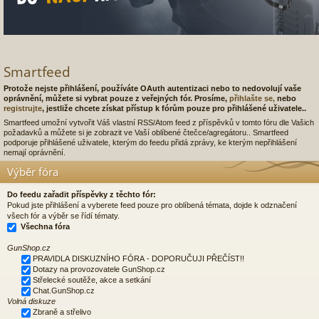
Smartfeed
Protože nejste přihlášení, používáte OAuth autentizaci nebo to nedovolují vaše
oprávnění, můžete si vybrat pouze z veřejných fór. Prosíme,
přihlašte se,
nebo
registrujte
, jestliže chcete získat přístup k fórům pouze pro přihlášené uživatele..
Smartfeed umožní vytvořit Váš vlastní RSS/Atom feed z příspěvků v tomto fóru dle Vašich
požadavků a můžete si je zobrazit ve Vaší oblíbené čtečce/agregátoru.. Smartfeed
podporuje přihlášené uživatele, kterým do feedu přidá zprávy, ke kterým nepřihlášení
nemají oprávnění.
Výběr fóra
Do feedu zařadit příspěvky z těchto fór:
Pokud jste přihlášení a vyberete feed pouze pro oblíbená témata, dojde k odznačení
všech fór a výběr se řídí tématy.
Všechna fóra
GunShop.cz
PRAVIDLA DISKUZNÍHO FÓRA - DOPORUČUJI PŘEČÍST!!
Dotazy na provozovatele GunShop.cz
Střelecké soutěže, akce a setkání
Chat.GunShop.cz
Volná diskuze
Zbraně a střelivo