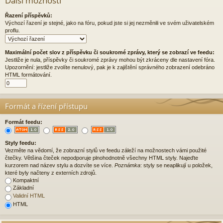
Další možnosti
Řazení příspěvků:
Výchozí řazení je stejné, jako na fóru, pokud jste si jej nezměnili ve svém uživatelském
proflu.
Maximální počet slov z příspěvku či soukromé zprávy, který se zobrazí ve feedu:
Jestliže je nula, příspěvky či soukromé zprávy mohou být zkráceny dle nastavení fóra.
Upozornění: jestliže zvolíte nenulový, pak je k zajištění správného zobrazení odebráno
HTML formátování.
Formát a řízení přístupu
Formát feedu:
Styly feedu:
Vezměte na vědomí, že zobrazní stylů ve feedu záleží na možnostech vámi použité
čtečky. Většina čteček nepodporuje plnohodnotně všechny HTML styly. Najeďte
kurzorem nad název stylu a dozvíte se více.
Poznámka
: styly se neaplikují u položek,
které byly načteny z externích zdrojů.
Kompaktní
Základní
Validní HTML
HTML