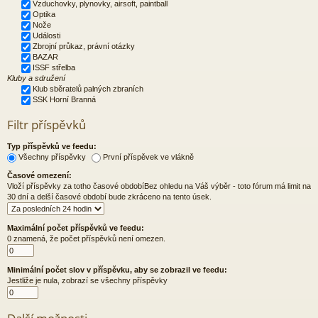
Vzduchovky, plynovky, airsoft, paintball
Optika
Nože
Události
Zbrojní průkaz, právní otázky
BAZAR
ISSF střelba
Kluby a sdružení
Klub sběratelů palných zbraních
SSK Horní Branná
Filtr příspěvků
Typ příspěvků ve feedu:
Všechny příspěvky
První příspěvek ve vlákně
Časové omezení:
Vloží příspěvky za totho časové obdobíBez ohledu na Váš výběr - toto fórum má limit na
30 dní a delší časové období bude zkráceno na tento úsek.
Maximální počet příspěvků ve feedu:
0 znamená, že počet příspěvků není omezen.
Minimální počet slov v příspěvku, aby se zobrazil ve feedu:
Jestliže je nula, zobrazí se všechny příspěvky