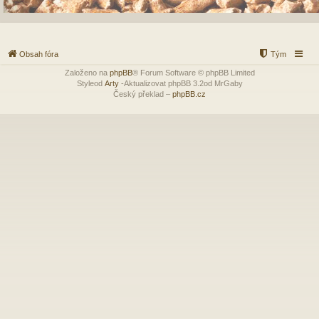
Obsah fóra
Tým
Založeno na
phpBB
® Forum Software © phpBB Limited
Styleod
Arty
-Aktualizovat phpBB 3.2od MrGaby
Český překlad –
phpBB.cz