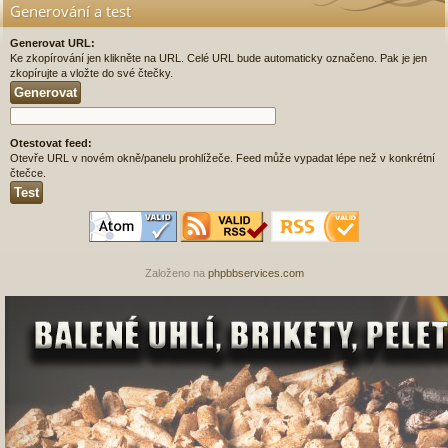
Generování a test
Generovat URL:
Ke zkopírování jen klikněte na URL. Celé URL bude automaticky označeno. Pak je jen
zkopírujte a vložte do své čtečky.
Otestovat feed:
Otevře URL v novém okně/panelu prohlížeče. Feed může vypadat lépe než v konkrétní
čtečce.
Založeno na
phpbbservices.com