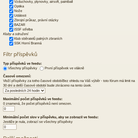
Vzduchovky, plynovky, airsoft, paintball
Optika
Nože
Události
Zbrojní průkaz, právní otázky
BAZAR
ISSF střelba
Kluby a sdružení
Klub sběratelů palných zbraních
SSK Horní Branná
Filtr příspěvků
Typ příspěvků ve feedu:
Všechny příspěvky
První příspěvek ve vlákně
Časové omezení:
Vloží příspěvky za totho časové obdobíBez ohledu na Váš výběr - toto fórum má limit na
30 dní a delší časové období bude zkráceno na tento úsek.
Maximální počet příspěvků ve feedu:
0 znamená, že počet příspěvků není omezen.
Minimální počet slov v příspěvku, aby se zobrazil ve feedu:
Jestliže je nula, zobrazí se všechny příspěvky