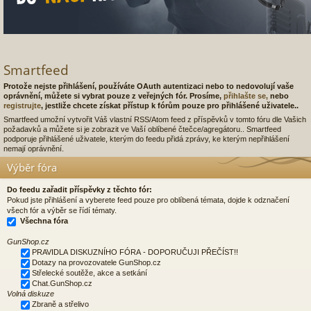
Smartfeed
Protože nejste přihlášení, používáte OAuth autentizaci nebo to nedovolují vaše
oprávnění, můžete si vybrat pouze z veřejných fór. Prosíme,
přihlašte se,
nebo
registrujte
, jestliže chcete získat přístup k fórům pouze pro přihlášené uživatele..
Smartfeed umožní vytvořit Váš vlastní RSS/Atom feed z příspěvků v tomto fóru dle Vašich
požadavků a můžete si je zobrazit ve Vaší oblíbené čtečce/agregátoru.. Smartfeed
podporuje přihlášené uživatele, kterým do feedu přidá zprávy, ke kterým nepřihlášení
nemají oprávnění.
Výběr fóra
Do feedu zařadit příspěvky z těchto fór:
Pokud jste přihlášení a vyberete feed pouze pro oblíbená témata, dojde k odznačení
všech fór a výběr se řídí tématy.
Všechna fóra
GunShop.cz
PRAVIDLA DISKUZNÍHO FÓRA - DOPORUČUJI PŘEČÍST!!
Dotazy na provozovatele GunShop.cz
Střelecké soutěže, akce a setkání
Chat.GunShop.cz
Volná diskuze
Zbraně a střelivo