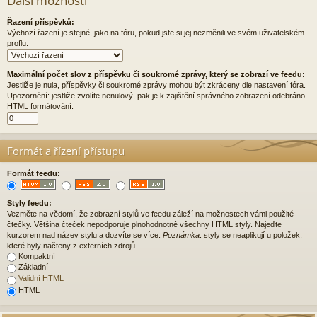
Další možnosti
Řazení příspěvků:
Výchozí řazení je stejné, jako na fóru, pokud jste si jej nezměnili ve svém uživatelském
proflu.
Maximální počet slov z příspěvku či soukromé zprávy, který se zobrazí ve feedu:
Jestliže je nula, příspěvky či soukromé zprávy mohou být zkráceny dle nastavení fóra.
Upozornění: jestliže zvolíte nenulový, pak je k zajištění správného zobrazení odebráno
HTML formátování.
Formát a řízení přístupu
Formát feedu:
Styly feedu:
Vezměte na vědomí, že zobrazní stylů ve feedu záleží na možnostech vámi použité
čtečky. Většina čteček nepodporuje plnohodnotně všechny HTML styly. Najeďte
kurzorem nad název stylu a dozvíte se více.
Poznámka
: styly se neaplikují u položek,
které byly načteny z externích zdrojů.
Kompaktní
Základní
Validní HTML
HTML