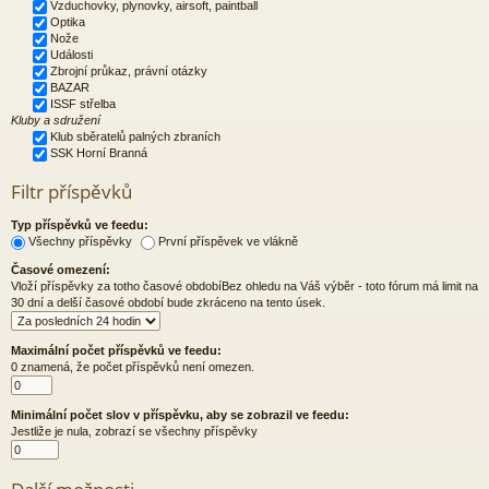
Vzduchovky, plynovky, airsoft, paintball
Optika
Nože
Události
Zbrojní průkaz, právní otázky
BAZAR
ISSF střelba
Kluby a sdružení
Klub sběratelů palných zbraních
SSK Horní Branná
Filtr příspěvků
Typ příspěvků ve feedu:
Všechny příspěvky
První příspěvek ve vlákně
Časové omezení:
Vloží příspěvky za totho časové obdobíBez ohledu na Váš výběr - toto fórum má limit na
30 dní a delší časové období bude zkráceno na tento úsek.
Maximální počet příspěvků ve feedu:
0 znamená, že počet příspěvků není omezen.
Minimální počet slov v příspěvku, aby se zobrazil ve feedu:
Jestliže je nula, zobrazí se všechny příspěvky