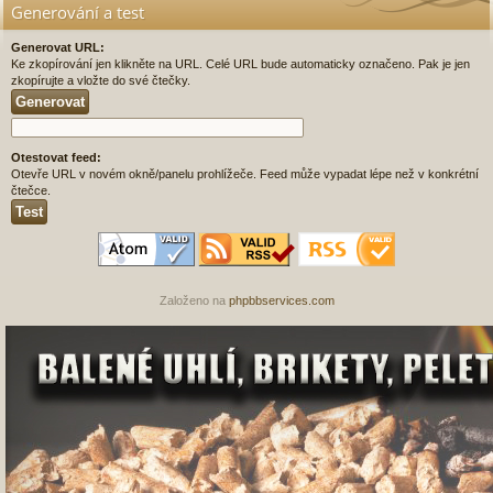
Generování a test
Generovat URL:
Ke zkopírování jen klikněte na URL. Celé URL bude automaticky označeno. Pak je jen
zkopírujte a vložte do své čtečky.
Otestovat feed:
Otevře URL v novém okně/panelu prohlížeče. Feed může vypadat lépe než v konkrétní
čtečce.
Založeno na
phpbbservices.com