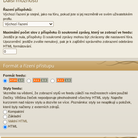
Další možnosti
Řazení příspěvků:
Výchozí řazení je stejné, jako na fóru, pokud jste si jej nezměnili ve svém uživatelském
proflu.
Maximální počet slov z příspěvku či soukromé zprávy, který se zobrazí ve feedu:
Jestliže je nula, příspěvky či soukromé zprávy mohou být zkráceny dle nastavení fóra.
Upozornění: jestliže zvolíte nenulový, pak je k zajištění správného zobrazení odebráno
HTML formátování.
Formát a řízení přístupu
Formát feedu:
Styly feedu:
Vezměte na vědomí, že zobrazní stylů ve feedu záleží na možnostech vámi použité
čtečky. Většina čteček nepodporuje plnohodnotně všechny HTML styly. Najeďte
kurzorem nad název stylu a dozvíte se více.
Poznámka
: styly se neaplikují u položek,
které byly načteny z externích zdrojů.
Kompaktní
Základní
Validní HTML
HTML