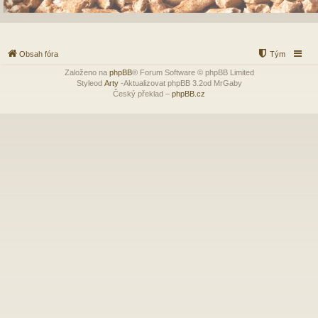
Obsah fóra
Tým
Založeno na
phpBB
® Forum Software © phpBB Limited
Styleod
Arty
-Aktualizovat phpBB 3.2od MrGaby
Český překlad –
phpBB.cz