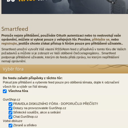
Smartfeed
Protože nejste přihlášení, používáte OAuth autentizaci nebo to nedovolují vaše
oprávnění, můžete si vybrat pouze z veřejných fór. Prosíme,
přihlašte se,
nebo
registrujte
, jestliže chcete získat přístup k fórům pouze pro přihlášené uživatele..
Smartfeed umožní vytvořit Váš vlastní RSS/Atom feed z příspěvků v tomto fóru dle Vašich
požadavků a můžete si je zobrazit ve Vaší oblíbené čtečce/agregátoru.. Smartfeed
podporuje přihlášené uživatele, kterým do feedu přidá zprávy, ke kterým nepřihlášení
nemají oprávnění.
Výběr fóra
Do feedu zařadit příspěvky z těchto fór:
Pokud jste přihlášení a vyberete feed pouze pro oblíbená témata, dojde k odznačení
všech fór a výběr se řídí tématy.
Všechna fóra
GunShop.cz
PRAVIDLA DISKUZNÍHO FÓRA - DOPORUČUJI PŘEČÍST!!
Dotazy na provozovatele GunShop.cz
Střelecké soutěže, akce a setkání
Chat.GunShop.cz
Volná diskuze
Zbraně a střelivo