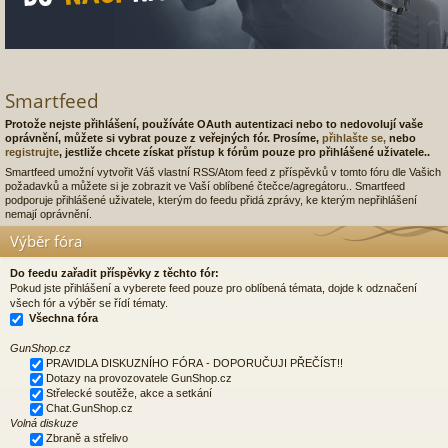
Smartfeed
Protože nejste přihlášení, používáte OAuth autentizaci nebo to nedovolují vaše
oprávnění, můžete si vybrat pouze z veřejných fór. Prosíme,
přihlašte se,
nebo
registrujte
, jestliže chcete získat přístup k fórům pouze pro přihlášené uživatele..
Smartfeed umožní vytvořit Váš vlastní RSS/Atom feed z příspěvků v tomto fóru dle Vašich
požadavků a můžete si je zobrazit ve Vaší oblíbené čtečce/agregátoru.. Smartfeed
podporuje přihlášené uživatele, kterým do feedu přidá zprávy, ke kterým nepřihlášení
nemají oprávnění.
Výběr fóra
Do feedu zařadit příspěvky z těchto fór:
Pokud jste přihlášení a vyberete feed pouze pro oblíbená témata, dojde k odznačení
všech fór a výběr se řídí tématy.
Všechna fóra
GunShop.cz
PRAVIDLA DISKUZNÍHO FÓRA - DOPORUČUJI PŘEČÍST!!
Dotazy na provozovatele GunShop.cz
Střelecké soutěže, akce a setkání
Chat.GunShop.cz
Volná diskuze
Zbraně a střelivo