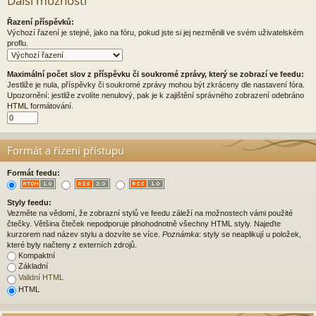
Další možnosti
Řazení příspěvků:
Výchozí řazení je stejné, jako na fóru, pokud jste si jej nezměnili ve svém uživatelském
proflu.
Maximální počet slov z příspěvku či soukromé zprávy, který se zobrazí ve feedu:
Jestliže je nula, příspěvky či soukromé zprávy mohou být zkráceny dle nastavení fóra.
Upozornění: jestliže zvolíte nenulový, pak je k zajištění správného zobrazení odebráno
HTML formátování.
Formát a řízení přístupu
Formát feedu:
Styly feedu:
Vezměte na vědomí, že zobrazní stylů ve feedu záleží na možnostech vámi použité
čtečky. Většina čteček nepodporuje plnohodnotně všechny HTML styly. Najeďte
kurzorem nad název stylu a dozvíte se více.
Poznámka
: styly se neaplikují u položek,
které byly načteny z externích zdrojů.
Kompaktní
Základní
Validní HTML
HTML