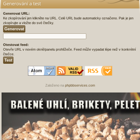
Generování a test
Generovat URL:
Ke zkopírování jen klikněte na URL. Celé URL bude automaticky označeno. Pak je jen
zkopírujte a vložte do své čtečky.
Otestovat feed:
Otevře URL v novém okně/panelu prohlížeče. Feed může vypadat lépe než v konkrétní
čtečce.
Založeno na
phpbbservices.com