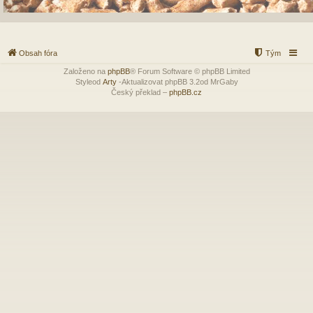
Obsah fóra
Tým
Založeno na
phpBB
® Forum Software © phpBB Limited
Styleod
Arty
-Aktualizovat phpBB 3.2od MrGaby
Český překlad –
phpBB.cz