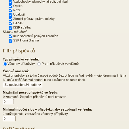
Vzduchovky, plynovky, airsoft, paintball
Optika
Nože
Události
Zbrojní průkaz, právní otázky
BAZAR
ISSF střelba
Kluby a sdružení
Klub sběratelů palných zbraních
SSK Horní Branná
Filtr příspěvků
Typ příspěvků ve feedu:
Všechny příspěvky
První příspěvek ve vlákně
Časové omezení:
Vloží příspěvky za totho časové obdobíBez ohledu na Váš výběr - toto fórum má limit na
30 dní a delší časové období bude zkráceno na tento úsek.
Maximální počet příspěvků ve feedu:
0 znamená, že počet příspěvků není omezen.
Minimální počet slov v příspěvku, aby se zobrazil ve feedu:
Jestliže je nula, zobrazí se všechny příspěvky