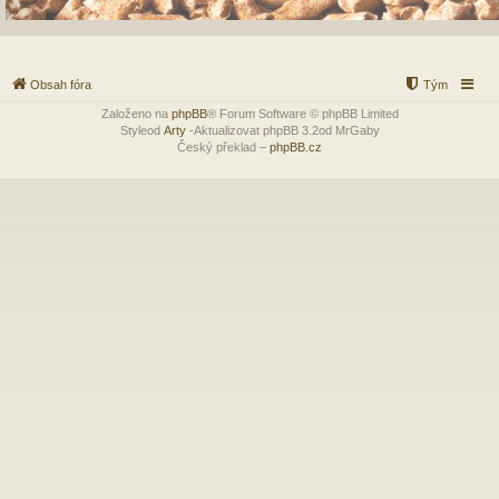
Obsah fóra
Tým
Založeno na
phpBB
® Forum Software © phpBB Limited
Styleod
Arty
-Aktualizovat phpBB 3.2od MrGaby
Český překlad –
phpBB.cz