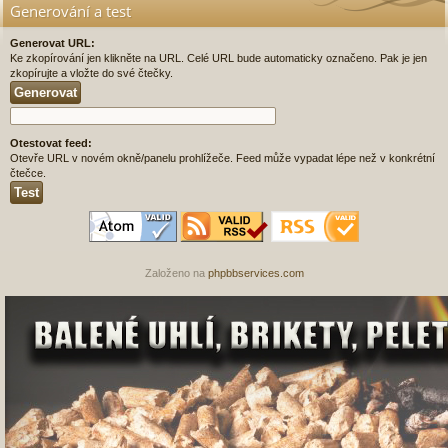
Generování a test
Generovat URL:
Ke zkopírování jen klikněte na URL. Celé URL bude automaticky označeno. Pak je jen
zkopírujte a vložte do své čtečky.
Otestovat feed:
Otevře URL v novém okně/panelu prohlížeče. Feed může vypadat lépe než v konkrétní
čtečce.
Založeno na
phpbbservices.com