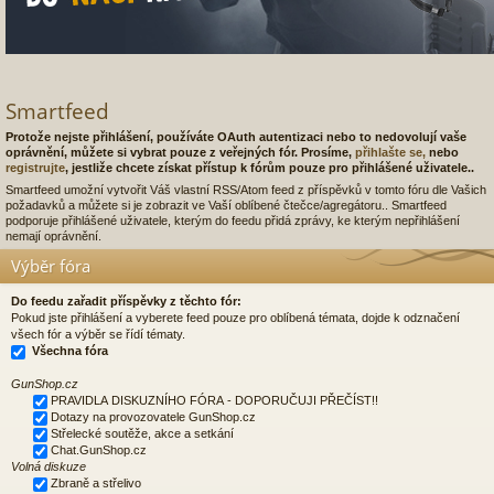
Smartfeed
Protože nejste přihlášení, používáte OAuth autentizaci nebo to nedovolují vaše
oprávnění, můžete si vybrat pouze z veřejných fór. Prosíme,
přihlašte se,
nebo
registrujte
, jestliže chcete získat přístup k fórům pouze pro přihlášené uživatele..
Smartfeed umožní vytvořit Váš vlastní RSS/Atom feed z příspěvků v tomto fóru dle Vašich
požadavků a můžete si je zobrazit ve Vaší oblíbené čtečce/agregátoru.. Smartfeed
podporuje přihlášené uživatele, kterým do feedu přidá zprávy, ke kterým nepřihlášení
nemají oprávnění.
Výběr fóra
Do feedu zařadit příspěvky z těchto fór:
Pokud jste přihlášení a vyberete feed pouze pro oblíbená témata, dojde k odznačení
všech fór a výběr se řídí tématy.
Všechna fóra
GunShop.cz
PRAVIDLA DISKUZNÍHO FÓRA - DOPORUČUJI PŘEČÍST!!
Dotazy na provozovatele GunShop.cz
Střelecké soutěže, akce a setkání
Chat.GunShop.cz
Volná diskuze
Zbraně a střelivo