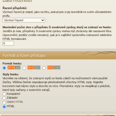
Další možnosti
Řazení příspěvků:
Výchozí řazení je stejné, jako na fóru, pokud jste si jej nezměnili ve svém uživatelském
proflu.
Maximální počet slov z příspěvku či soukromé zprávy, který se zobrazí ve feedu:
Jestliže je nula, příspěvky či soukromé zprávy mohou být zkráceny dle nastavení fóra.
Upozornění: jestliže zvolíte nenulový, pak je k zajištění správného zobrazení odebráno
HTML formátování.
Formát a řízení přístupu
Formát feedu:
Styly feedu:
Vezměte na vědomí, že zobrazní stylů ve feedu záleží na možnostech vámi použité
čtečky. Většina čteček nepodporuje plnohodnotně všechny HTML styly. Najeďte
kurzorem nad název stylu a dozvíte se více.
Poznámka
: styly se neaplikují u položek,
které byly načteny z externích zdrojů.
Kompaktní
Základní
Validní HTML
HTML