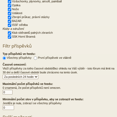
Vzduchovky, plynovky, airsoft, paintball
Optika
Nože
Události
Zbrojní průkaz, právní otázky
BAZAR
ISSF střelba
Kluby a sdružení
Klub sběratelů palných zbraních
SSK Horní Branná
Filtr příspěvků
Typ příspěvků ve feedu:
Všechny příspěvky
První příspěvek ve vlákně
Časové omezení:
Vloží příspěvky za totho časové obdobíBez ohledu na Váš výběr - toto fórum má limit na
30 dní a delší časové období bude zkráceno na tento úsek.
Maximální počet příspěvků ve feedu:
0 znamená, že počet příspěvků není omezen.
Minimální počet slov v příspěvku, aby se zobrazil ve feedu:
Jestliže je nula, zobrazí se všechny příspěvky