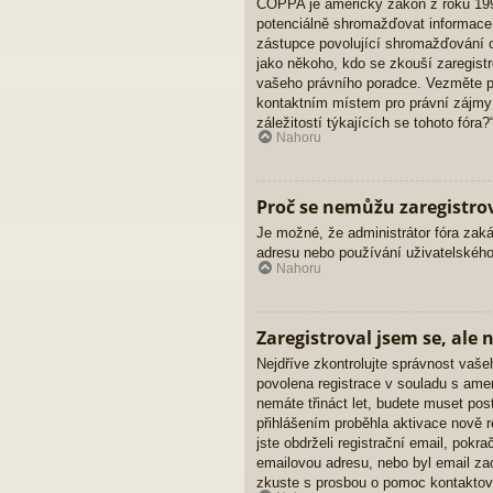
COPPA je americký zákon z roku 1998
potenciálně shromažďovat informace 
zástupce povolující shromažďování oso
jako někoho, kdo se zkouší zaregistr
vašeho právního poradce. Vezměte pr
kontaktním místem pro právní zájmy
záležitostí týkajících se tohoto fóra?“
Nahoru
Proč se nemůžu zaregistro
Je možné, že administrátor fóra zaká
adresu nebo používání uživatelského
Nahoru
Zaregistroval jsem se, ale 
Nejdříve zkontrolujte správnost vaše
povolena registrace v souladu s ame
nemáte třináct let, budete muset pos
přihlášením proběhla aktivace nově 
jste obdrželi registrační email, pokr
emailovou adresu, nebo byl email zac
zkuste s prosbou o pomoc kontaktova