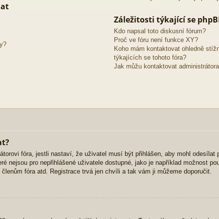
mat
Záležitosti týkající se php
Kdo napsal toto diskusní fórum?
Proč ve fóru není funkce XY?
ky?
Koho mám kontaktovat ohledně stížno
týkajících se tohoto fóra?
Jak můžu kontaktovat administrátora
at?
orovi fóra, jestli nastaví, že uživatel musí být přihlášen, aby mohl odesílat
ré nejsou pro nepřihlášené uživatele dostupné, jako je například možnost použ
lenům fóra atd. Registrace trvá jen chvíli a tak vám ji můžeme doporučit.