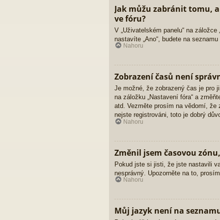
Jak můžu zabránit tomu, a
ve fóru?
V „Uživatelském panelu“ na záložce 
nastavíte „Ano“, budete na seznamu v
Nahoru
Zobrazení časů není správ
Je možné, že zobrazený čas je pro ji
na záložku „Nastavení fóra“ a změňt
atd. Vezměte prosím na vědomí, že z
nejste registrováni, toto je dobrý důvo
Nahoru
Změnil jsem časovou zónu, 
Pokud jste si jisti, že jste nastavi
nesprávný. Upozorněte na to, prosím,
Nahoru
Můj jazyk není na seznam