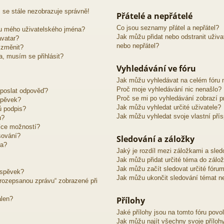
 se stále nezobrazuje správně!
Přátelé a nepřátelé
Co jsou seznamy přátel a nepřátel?
u mého uživatelského jména?
Jak můžu přidat nebo odstranit uživ
avatar?
nebo nepřátel?
 změnit?
ra, musím se přihlásit?
Vyhledávání ve fóru
Jak můžu vyhledávat na celém fóru n
Proč moje vyhledávání nic nenašlo?
 poslat odpověď?
Proč se mi po vyhledávání zobrazí p
spěvek?
Jak můžu vyhledat určité uživatele?
ů podpis?
Jak můžu vyhledat svoje vlastní pří
u?
íce možností?
sování?
Sledování a záložky
ra?
Jaký je rozdíl mezi záložkami a sle
Jak můžu přidat určité téma do zálo
Jak můžu začít sledovat určité fóru
íspěvek?
Jak můžu ukončit sledování témat ne
o rozepsanou zprávu“ zobrazené při
álen?
Přílohy
Jaké přílohy jsou na tomto fóru povo
Jak můžu najít všechny svoje příloh