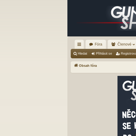
Fóra
Členové
yc
Hledat
Přihlásit se
Registrov
hl
Obsah fóra
é
od
ka
zy