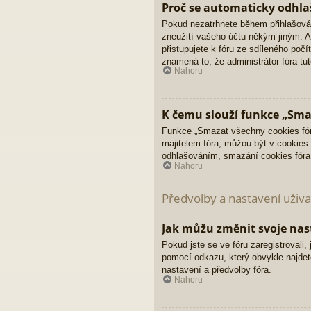
Proč se automaticky odhla
Pokud nezatrhnete během přihlašová
zneužití vašeho účtu někým jiným. Ab
přistupujete k fóru ze sdíleného poč
znamená to, že administrátor fóra tut
Nahoru
K čemu slouží funkce „Sma
Funkce „Smazat všechny cookies fóra
majitelem fóra, můžou být v cookies 
odhlašováním, smazání cookies fór
Nahoru
Předvolby a nastavení uživa
Jak můžu změnit svoje nas
Pokud jste se ve fóru zaregistrovali
pomocí odkazu, který obvykle najdet
nastavení a předvolby fóra.
Nahoru