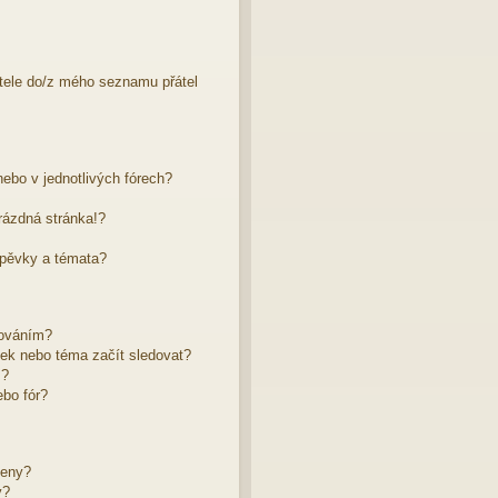
atele do/z mého seznamu přátel
ebo v jednotlivých fórech?
rázdná stránka!?
spěvky a témata?
dováním?
žek nebo téma začít sledovat?
m?
bo fór?
leny?
y?