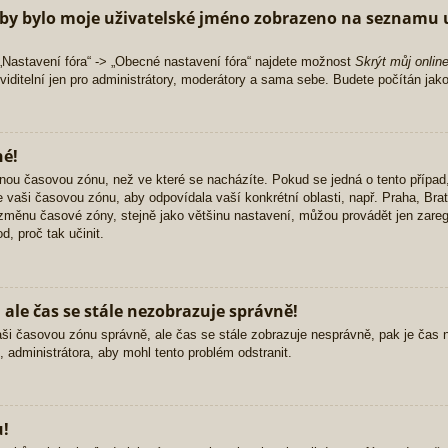
by bylo moje uživatelské jméno zobrazeno na seznamu u
„Nastavení fóra“ -> „Obecné nastavení fóra“ najdete možnost
Skrýt můj onlin
iditelní jen pro administrátory, moderátory a sama sebe. Budete počítán jako
né!
nou časovou zónu, než ve které se nacházíte. Pokud se jedná o tento případ,
e vaši časovou zónu, aby odpovídala vaší konkrétní oblasti, např. Praha, Br
měnu časové zóny, stejně jako většinu nastavení, můžou provádět jen zaregi
d, proč tak učinit.
ale čas se stále nezobrazuje správně!
li vaši časovou zónu správně, ale čas se stále zobrazuje nesprávně, pak je ča
 administrátora, aby mohl tento problém odstranit.
u!