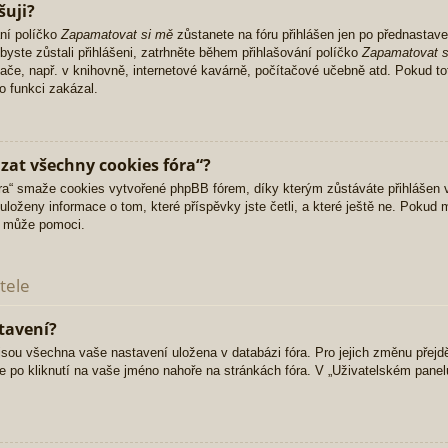
šuji?
ní políčko
Zapamatovat si mě
zůstanete na fóru přihlášen jen po přednastave
yste zůstali přihlášeni, zatrhněte během přihlašování políčko
Zapamatovat s
ítače, např. v knihovně, internetové kavárně, počítačové učebně atd. Pokud to
o funkci zakázal.
zat všechny cookies fóra“?
“ smaže cookies vytvořené phpBB fórem, díky kterým zůstáváte přihlášen v
uloženy informace o tom, které příspěvky jste četli, a které ještě ne. Pokud
a může pomoci.
tele
tavení?
, jsou všechna vaše nastavení uložena v databázi fóra. Pro jejich změnu přejd
e po kliknutí na vaše jméno nahoře na stránkách fóra. V „Uživatelském pane