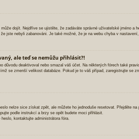
 může dojít. Nejdříve se ujistěte, že zadáváte správné uživatelské jméno a h
li, že jste nebyli zabanováni. Je také možné, že je na webu chyba v nastavení
vaný, ale teď se nemůžu přihlásit?!
o důvodu deaktivoval nebo smazal váš účet. Na některých fórech také pravide
čímž se zmenší velikost databáze. Pokud je to váš případ, zaregistrujte se z
slo nelze sice získat zpět, ale můžete ho jednoduše resetovat. Přejděte na p
pujte podle instrukcí a brzy se opět budete moci přihlásit.
eslo, kontaktujte administrátora fóra.