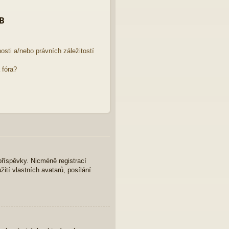
BB
sti a/nebo právních záležitostí
 fóra?
 příspěvky. Nicméně registrací
ití vlastních avatarů, posílání