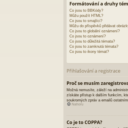
Formátování a druhy té
Co jsou to BBKódy?
Můžu použít HTML?
Co jsou to smajlíci?
Můžu do příspěvků přidávat obráz
Co jsou to globální oznámení?
Co jsou to oznámení?
Co jsou to důležitá témata?
Co jsou to zamknutá témata?
Co jsou to ikony témat?
Přihlašování a registrace
Proč se musím zaregistrov
Možná nemusíte, záleží na administrát
získáte přístup k dalším funkcím, kte
soukromých zpráv a emailů ostatním č
Nahoru
Co je to COPPA?