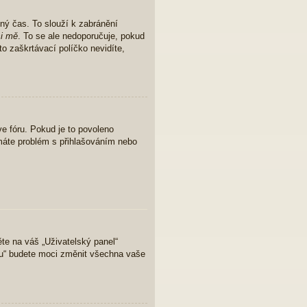
ný čas. To slouží k zabránění
i mě
. To se ale nedoporučuje, pokud
to zaškrtávací políčko nevidíte,
e fóru. Pokud je to povoleno
 máte problém s přihlašováním nebo
ěte na váš „Uživatelský panel“
lu“ budete moci změnit všechna vaše