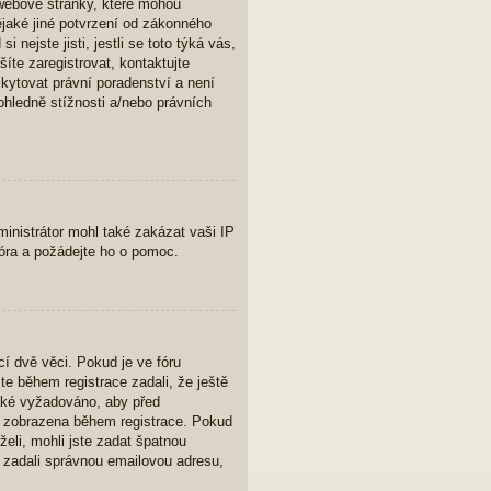
webové stránky, které mohou
ějaké jiné potvrzení od zákonného
nejste jisti, jestli se toto týká vás,
íte zaregistrovat, kontaktujte
kytovat právní poradenství a není
hledně stížnosti a/nebo právních
ministrátor mohl také zakázat vaši IP
fóra a požádejte ho o pomoc.
í dvě věci. Pokud je ve fóru
e během registrace zadali, že ještě
také vyžadováno, aby před
la zobrazena během registrace. Pokud
želi, mohli jste zadat špatnou
e zadali správnou emailovou adresu,