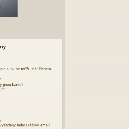
iny
pin a jak se můžu stát členem
?
y jinou barvu?
a“?
y!
evyžádaný nebo urážlivý email!