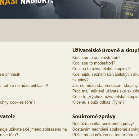
Uživatelské úrovně a skup
Kdo jsou to administrátoři?
Kdo jsou to moderátoři?
Co jsou to uživatelské skupiny?
e přihlásit!
Kde najdu seznam uživatelských sku
skupiny?
e teď se nemůžu přihlásit?!
Jak se můžu stát vedoucím skupiny
Proč mají některé uživatelské skupin
Co je to „Výchozí uživatelská skupin
chny cookies fóra“?
K čemu slouží odkaz „Tým“?
vatele
Soukromé zprávy
Nemůžu posílat soukromé zprávy!
moje uživatelské jméno zobrazeno na
Dostávám nechtěné soukromé zpráv
e ve fóru?
Přišel mi od někoho na tomto fóru n