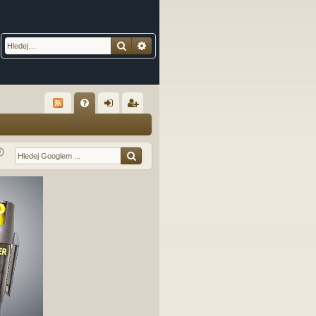
Hledat
Pokročilé hledání
R
FA
řih
eg
Q
lá
ist
sit
ro
se
va
t