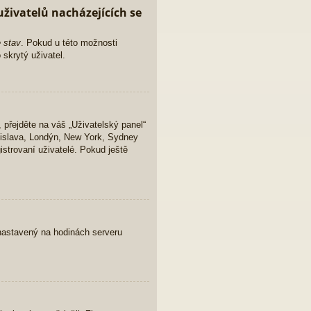
živatelů nacházejících se
e stav
. Pokud u této možnosti
 skrytý uživatel.
 přejděte na váš „Uživatelský panel“
atislava, Londýn, New York, Sydney
strovaní uživatelé. Pokud ještě
s nastavený na hodinách serveru