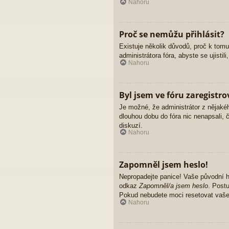
Nahoru
Proč se nemůžu přihlásit?
Existuje několik důvodů, proč k tomu
administrátora fóra, abyste se ujisti
Nahoru
Byl jsem ve fóru zaregistro
Je možné, že administrátor z nějakéh
dlouhou dobu do fóra nic nenapsali, 
diskuzí.
Nahoru
Zapomněl jsem heslo!
Nepropadejte panice! Vaše původní he
odkaz
Zapomněl/a jsem heslo
. Postu
Pokud nebudete moci resetovat vaše h
Nahoru