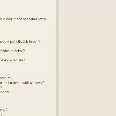
atele do/z mého seznamu přátel
ebo v jednotlivých fórech?
rázdná stránka!?
spěvky a témata?
dováním?
žek nebo téma začít sledovat?
m?
bo fór?
leny?
y?