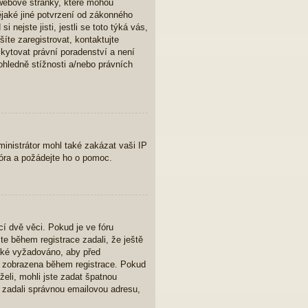
webové stránky, které mohou
ějaké jiné potvrzení od zákonného
nejste jisti, jestli se toto týká vás,
íte zaregistrovat, kontaktujte
kytovat právní poradenství a není
hledně stížnosti a/nebo právních
ministrátor mohl také zakázat vaši IP
fóra a požádejte ho o pomoc.
í dvě věci. Pokud je ve fóru
e během registrace zadali, že ještě
také vyžadováno, aby před
la zobrazena během registrace. Pokud
želi, mohli jste zadat špatnou
e zadali správnou emailovou adresu,