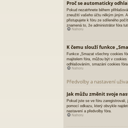
Proč se automaticky odhla
Pokud nezatrhnete během přihlašová
zneužití vašeho účtu někým jiným. Ab
přistupujete k fóru ze sdíleného poč
znamená to, že administrátor fóra tut
Nahoru
K čemu slouží funkce „Sma
Funkce „Smazat všechny cookies fóra
majitelem fóra, můžou být v cookies 
odhlašováním, smazání cookies fór
Nahoru
Předvolby a nastavení uživa
Jak můžu změnit svoje nas
Pokud jste se ve fóru zaregistrovali
pomocí odkazu, který obvykle najdet
nastavení a předvolby fóra.
Nahoru