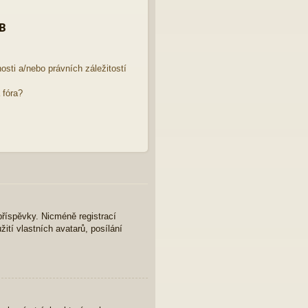
BB
sti a/nebo právních záležitostí
 fóra?
 příspěvky. Nicméně registrací
ití vlastních avatarů, posílání