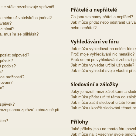
 se stále nezobrazuje správně!
Přátelé a nepřátelé
Co jsou seznamy přátel a nepřátel?
u mého uživatelského jména?
Jak můžu přidat nebo odstranit uživ
avatar?
nebo nepřátel?
 změnit?
ra, musím se přihlásit?
Vyhledávání ve fóru
Jak můžu vyhledávat na celém fóru n
Proč moje vyhledávání nic nenašlo?
 poslat odpověď?
Proč se mi po vyhledávání zobrazí p
spěvek?
Jak můžu vyhledat určité uživatele?
ů podpis?
Jak můžu vyhledat svoje vlastní pří
u?
íce možností?
sování?
Sledování a záložky
ra?
Jaký je rozdíl mezi záložkami a sle
Jak můžu přidat určité téma do zálo
Jak můžu začít sledovat určité fóru
íspěvek?
Jak můžu ukončit sledování témat ne
o rozepsanou zprávu“ zobrazené při
álen?
Přílohy
Jaké přílohy jsou na tomto fóru povo
Jak můžu najít všechny svoje příloh