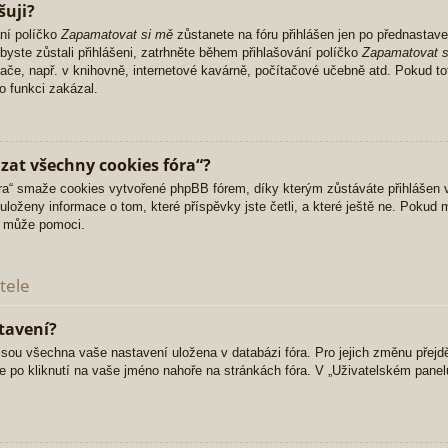
šuji?
ní políčko
Zapamatovat si mě
zůstanete na fóru přihlášen jen po přednastave
yste zůstali přihlášeni, zatrhněte během přihlašování políčko
Zapamatovat s
ítače, např. v knihovně, internetové kavárně, počítačové učebně atd. Pokud to
o funkci zakázal.
zat všechny cookies fóra“?
“ smaže cookies vytvořené phpBB fórem, díky kterým zůstáváte přihlášen v
uloženy informace o tom, které příspěvky jste četli, a které ještě ne. Pokud
a může pomoci.
tele
tavení?
, jsou všechna vaše nastavení uložena v databázi fóra. Pro jejich změnu přejd
e po kliknutí na vaše jméno nahoře na stránkách fóra. V „Uživatelském pane