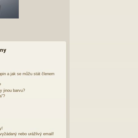
iny
pin a jak se můžu stát členem
?
y jinou barvu?
a“?
y!
evyžádaný nebo urážlivý email!