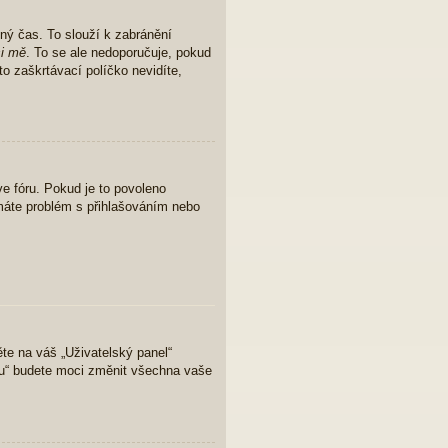
ný čas. To slouží k zabránění
i mě
. To se ale nedoporučuje, pokud
to zaškrtávací políčko nevidíte,
e fóru. Pokud je to povoleno
 máte problém s přihlašováním nebo
ěte na váš „Uživatelský panel“
lu“ budete moci změnit všechna vaše