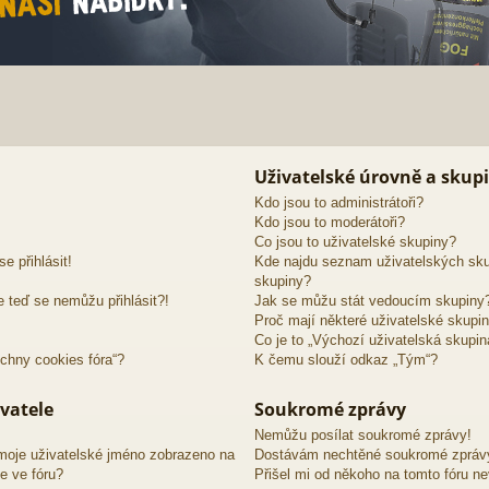
Uživatelské úrovně a skup
Kdo jsou to administrátoři?
Kdo jsou to moderátoři?
Co jsou to uživatelské skupiny?
e přihlásit!
Kde najdu seznam uživatelských sku
skupiny?
e teď se nemůžu přihlásit?!
Jak se můžu stát vedoucím skupiny
Proč mají některé uživatelské skupin
Co je to „Výchozí uživatelská skupin
chny cookies fóra“?
K čemu slouží odkaz „Tým“?
vatele
Soukromé zprávy
Nemůžu posílat soukromé zprávy!
moje uživatelské jméno zobrazeno na
Dostávám nechtěné soukromé zpráv
e ve fóru?
Přišel mi od někoho na tomto fóru n