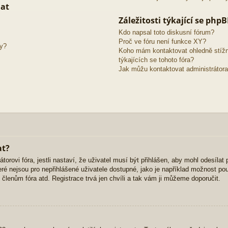
mat
Záležitosti týkající se php
Kdo napsal toto diskusní fórum?
Proč ve fóru není funkce XY?
ky?
Koho mám kontaktovat ohledně stížno
týkajících se tohoto fóra?
Jak můžu kontaktovat administrátora
at?
orovi fóra, jestli nastaví, že uživatel musí být přihlášen, aby mohl odesílat
ré nejsou pro nepřihlášené uživatele dostupné, jako je například možnost použ
lenům fóra atd. Registrace trvá jen chvíli a tak vám ji můžeme doporučit.