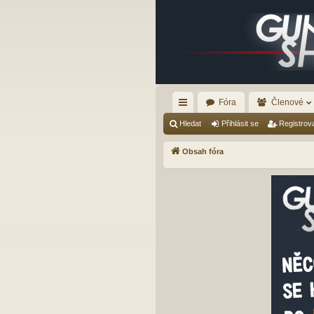
Fóra
Členové
yc
Hledat
Přihlásit se
Registrov
hl
Obsah fóra
é
od
ka
zy