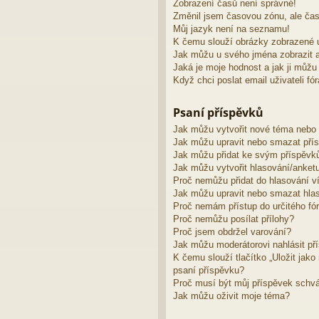
Zobrazení časů není správné!
Změnil jsem časovou zónu, ale čas
Můj jazyk není na seznamu!
K čemu slouží obrázky zobrazené 
Jak můžu u svého jména zobrazit 
Jaká je moje hodnost a jak ji můžu
Když chci poslat email uživateli fó
Psaní příspěvků
Jak můžu vytvořit nové téma nebo
Jak můžu upravit nebo smazat pří
Jak můžu přidat ke svým příspěvk
Jak můžu vytvořit hlasování/anket
Proč nemůžu přidat do hlasování v
Jak můžu upravit nebo smazat hla
Proč nemám přístup do určitého fó
Proč nemůžu posílat přílohy?
Proč jsem obdržel varování?
Jak můžu moderátorovi nahlásit př
K čemu slouží tlačítko „Uložit jak
psaní příspěvku?
Proč musí být můj příspěvek schv
Jak můžu oživit moje téma?