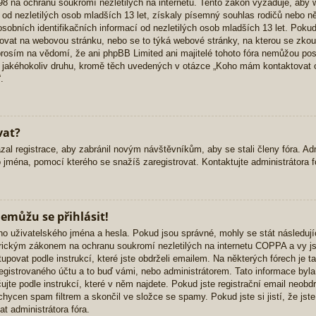
 na ochranu soukromí nezletilých na internetu. Tento zákon vyžaduje, aby 
od nezletilých osob mladších 13 let, získaly písemný souhlas rodičů nebo n
bních identifikačních informací od nezletilých osob mladších 13 let. Pokud si 
ovat na webovou stránku, nebo se to týká webové stránky, na kterou se zkouš
osím na vědomí, že ani phpBB Limited ani majitelé tohoto fóra nemůžou pos
 jakéhokoliv druhu, kromě těch uvedených v otázce „Koho mám kontaktovat o
.
vat?
zal registrace, aby zabránil novým návštěvníkům, aby se stali členy fóra. Ad
 jména, pomocí kterého se snažíš zaregistrovat. Kontaktujte administrátora 
nemůžu se přihlásit!
ho uživatelského jména a hesla. Pokud jsou správné, mohly se stát následujíc
rickým zákonem na ochranu soukromí nezletilých na internetu COPPA a vy jst
tupovat podle instrukcí, které jste obdrželi emailem. Na některých fórech je 
registrovaného účtu a to buď vámi, nebo administrátorem. Tato informace by
ačujte podle instrukcí, které v něm najdete. Pokud jste registrační email neobdr
hycen spam filtrem a skončil ve složce se spamy. Pokud jste si jistí, že jst
t administrátora fóra.