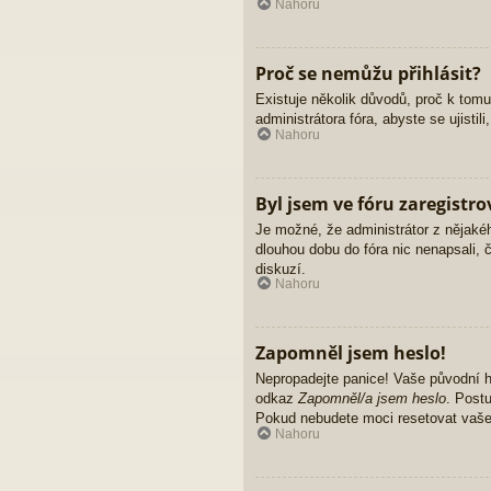
Nahoru
Proč se nemůžu přihlásit?
Existuje několik důvodů, proč k tomu
administrátora fóra, abyste se ujisti
Nahoru
Byl jsem ve fóru zaregistro
Je možné, že administrátor z nějakéh
dlouhou dobu do fóra nic nenapsali, 
diskuzí.
Nahoru
Zapomněl jsem heslo!
Nepropadejte panice! Vaše původní he
odkaz
Zapomněl/a jsem heslo
. Postu
Pokud nebudete moci resetovat vaše h
Nahoru