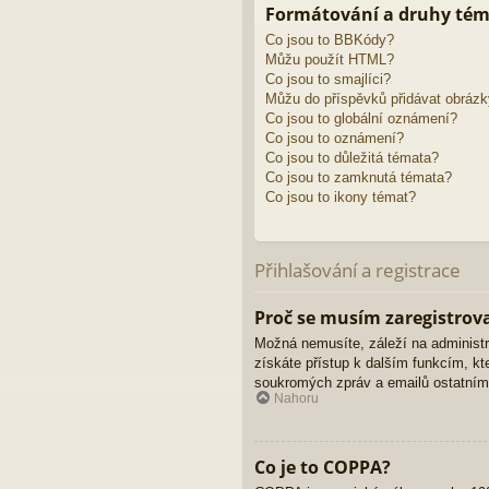
Formátování a druhy té
Co jsou to BBKódy?
Můžu použít HTML?
Co jsou to smajlíci?
Můžu do příspěvků přidávat obráz
Co jsou to globální oznámení?
Co jsou to oznámení?
Co jsou to důležitá témata?
Co jsou to zamknutá témata?
Co jsou to ikony témat?
Přihlašování a registrace
Proč se musím zaregistrov
Možná nemusíte, záleží na administrát
získáte přístup k dalším funkcím, kte
soukromých zpráv a emailů ostatním č
Nahoru
Co je to COPPA?