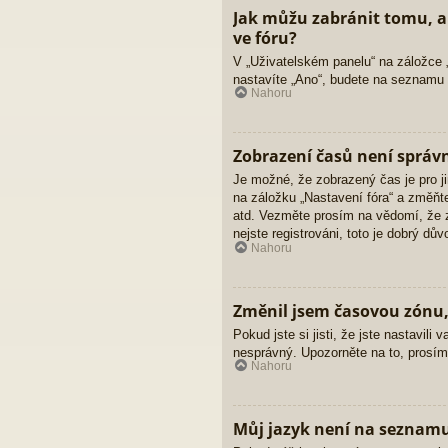
Jak můžu zabránit tomu, a
ve fóru?
V „Uživatelském panelu“ na záložce 
nastavíte „Ano“, budete na seznamu v
Nahoru
Zobrazení časů není správ
Je možné, že zobrazený čas je pro ji
na záložku „Nastavení fóra“ a změňt
atd. Vezměte prosím na vědomí, že z
nejste registrováni, toto je dobrý důvo
Nahoru
Změnil jsem časovou zónu, 
Pokud jste si jisti, že jste nastavi
nesprávný. Upozorněte na to, prosím,
Nahoru
Můj jazyk není na seznam