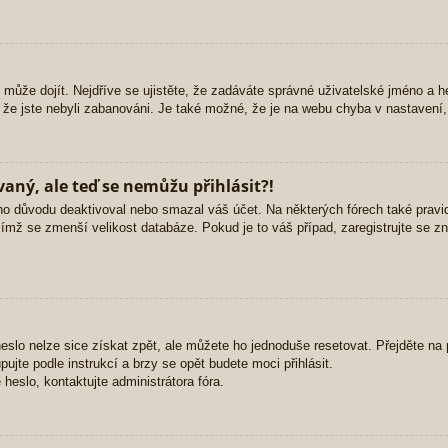
 může dojít. Nejdříve se ujistěte, že zadáváte správné uživatelské jméno a h
li, že jste nebyli zabanováni. Je také možné, že je na webu chyba v nastavení
vaný, ale teď se nemůžu přihlásit?!
o důvodu deaktivoval nebo smazal váš účet. Na některých fórech také pravide
čímž se zmenší velikost databáze. Pokud je to váš případ, zaregistrujte se z
slo nelze sice získat zpět, ale můžete ho jednoduše resetovat. Přejděte na p
pujte podle instrukcí a brzy se opět budete moci přihlásit.
eslo, kontaktujte administrátora fóra.