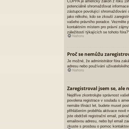
COPPA je americký zákon z roku 1998
potenciálně shromažďovat informace 
zástupce povolující shromažďování oso
jako někoho, kdo se zkouší zaregistr
vašeho právního poradce. Vezměte pr
kontaktním místem pro právní zájmy
záležitostí týkajících se tohoto fóra?“
Nahoru
Proč se nemůžu zaregistro
Je možné, že administrátor fóra zaká
adresu nebo používání uživatelského
Nahoru
Zaregistroval jsem se, ale 
Nejdříve zkontrolujte správnost vaše
povolena registrace v souladu s ame
nemáte třináct let, budete muset pos
přihlášením proběhla aktivace nově 
jste obdrželi registrační email, pokr
emailovou adresu, nebo byl email zac
zkuste s prosbou o pomoc kontaktova