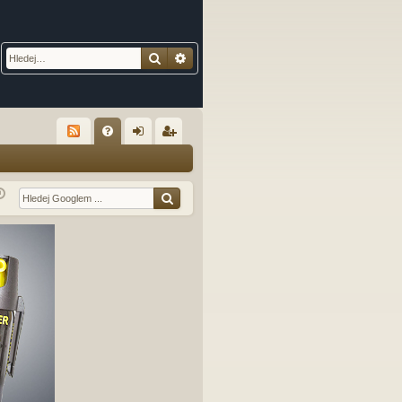
Hledat
Pokročilé hledání
R
FA
řih
eg
Q
lá
ist
sit
ro
se
va
t