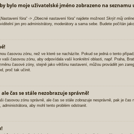
by bylo moje uživatelské jméno zobrazeno na seznamu u
„Nastavení fóra“ -> „Obecné nastavení fóra“ najdete možnost
Skrýt můj onlin
iditelní jen pro administrátory, moderátory a sama sebe. Budete počítán jako
né!
nou časovou zónu, než ve které se nacházíte. Pokud se jedná o tento případ,
e vaši časovou zónu, aby odpovídala vaší konkrétní oblasti, např. Praha, Br
měnu časové zóny, stejně jako většinu nastavení, můžou provádět jen zaregi
d, proč tak učinit.
ale čas se stále nezobrazuje správně!
li vaši časovou zónu správně, ale čas se stále zobrazuje nesprávně, pak je ča
 administrátora, aby mohl tento problém odstranit.
u!