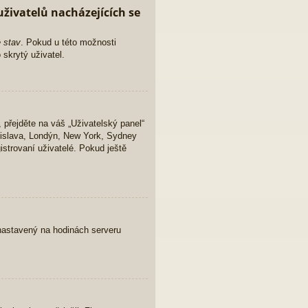
živatelů nacházejících se
e stav
. Pokud u této možnosti
 skrytý uživatel.
 přejděte na váš „Uživatelský panel“
atislava, Londýn, New York, Sydney
strovaní uživatelé. Pokud ještě
s nastavený na hodinách serveru