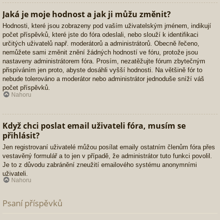
Jaká je moje hodnost a jak ji můžu změnit?
Hodnosti, které jsou zobrazeny pod vaším uživatelským jménem, indikují
počet příspěvků, které jste do fóra odeslali, nebo slouží k identifikaci
určitých uživatelů např. moderátorů a administrátorů. Obecně řečeno,
nemůžete sami změnit znění žádných hodností ve fóru, protože jsou
nastaveny administrátorem fóra. Prosím, nezatěžujte fórum zbytečným
přispíváním jen proto, abyste dosáhli vyšší hodnosti. Na většině fór to
nebude tolerováno a moderátor nebo administrátor jednoduše sníží váš
počet příspěvků.
Nahoru
Když chci poslat email uživateli fóra, musím se
přihlásit?
Jen registrovaní uživatelé můžou posílat emaily ostatním členům fóra přes
vestavěný formulář a to jen v případě, že administrátor tuto funkci povolil.
Je to z důvodu zabránění zneužití emailového systému anonymními
uživateli.
Nahoru
Psaní příspěvků