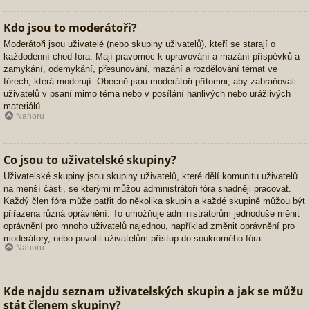
Kdo jsou to moderátoři?
Moderátoři jsou uživatelé (nebo skupiny uživatelů), kteří se starají o
každodenní chod fóra. Mají pravomoc k upravování a mazání příspěvků a
zamykání, odemykání, přesunování, mazání a rozdělování témat ve
fórech, která moderují. Obecně jsou moderátoři přítomni, aby zabraňovali
uživatelů v psaní mimo téma nebo v posílání hanlivých nebo urážlivých
materiálů.
Nahoru
Co jsou to uživatelské skupiny?
Uživatelské skupiny jsou skupiny uživatelů, které dělí komunitu uživatelů
na menší části, se kterými můžou administrátoři fóra snadněji pracovat.
Každý člen fóra může patřit do několika skupin a každé skupině můžou být
přiřazena různá oprávnění. To umožňuje administrátorům jednoduše měnit
oprávnění pro mnoho uživatelů najednou, například změnit oprávnění pro
moderátory, nebo povolit uživatelům přístup do soukromého fóra.
Nahoru
Kde najdu seznam uživatelských skupin a jak se můžu
stát členem skupiny?