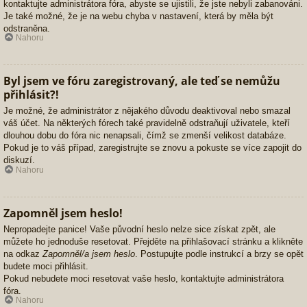
kontaktujte administrátora fóra, abyste se ujistili, že jste nebyli zabanováni.
Je také možné, že je na webu chyba v nastavení, která by měla být
odstraněna.
Nahoru
Byl jsem ve fóru zaregistrovaný, ale teď se nemůžu
přihlásit?!
Je možné, že administrátor z nějakého důvodu deaktivoval nebo smazal
váš účet. Na některých fórech také pravidelně odstraňují uživatele, kteří
dlouhou dobu do fóra nic nenapsali, čímž se zmenší velikost databáze.
Pokud je to váš případ, zaregistrujte se znovu a pokuste se více zapojit do
diskuzí.
Nahoru
Zapomněl jsem heslo!
Nepropadejte panice! Vaše původní heslo nelze sice získat zpět, ale
můžete ho jednoduše resetovat. Přejděte na přihlašovací stránku a klikněte
na odkaz
Zapomněl/a jsem heslo
. Postupujte podle instrukcí a brzy se opět
budete moci přihlásit.
Pokud nebudete moci resetovat vaše heslo, kontaktujte administrátora
fóra.
Nahoru