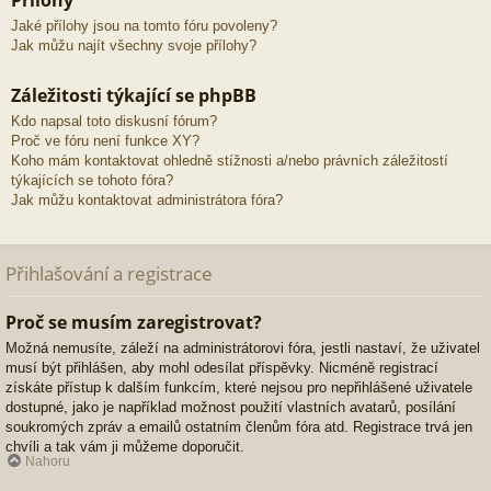
Přílohy
Jaké přílohy jsou na tomto fóru povoleny?
Jak můžu najít všechny svoje přílohy?
Záležitosti týkající se phpBB
Kdo napsal toto diskusní fórum?
Proč ve fóru není funkce XY?
Koho mám kontaktovat ohledně stížnosti a/nebo právních záležitostí
týkajících se tohoto fóra?
Jak můžu kontaktovat administrátora fóra?
Přihlašování a registrace
Proč se musím zaregistrovat?
Možná nemusíte, záleží na administrátorovi fóra, jestli nastaví, že uživatel
musí být přihlášen, aby mohl odesílat příspěvky. Nicméně registrací
získáte přístup k dalším funkcím, které nejsou pro nepřihlášené uživatele
dostupné, jako je například možnost použití vlastních avatarů, posílání
soukromých zpráv a emailů ostatním členům fóra atd. Registrace trvá jen
chvíli a tak vám ji můžeme doporučit.
Nahoru