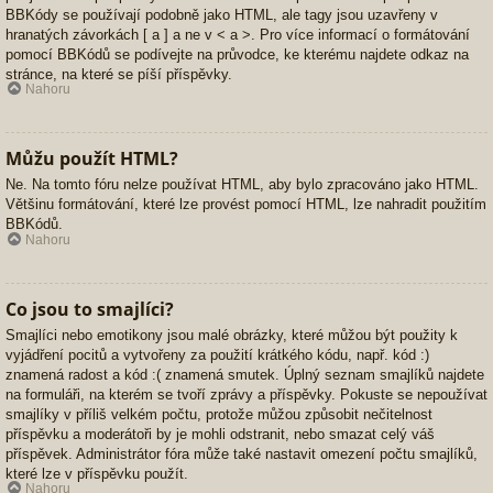
BBKódy se používají podobně jako HTML, ale tagy jsou uzavřeny v
hranatých závorkách [ a ] a ne v < a >. Pro více informací o formátování
pomocí BBKódů se podívejte na průvodce, ke kterému najdete odkaz na
stránce, na které se píší příspěvky.
Nahoru
Můžu použít HTML?
Ne. Na tomto fóru nelze používat HTML, aby bylo zpracováno jako HTML.
Většinu formátování, které lze provést pomocí HTML, lze nahradit použitím
BBKódů.
Nahoru
Co jsou to smajlíci?
Smajlíci nebo emotikony jsou malé obrázky, které můžou být použity k
vyjádření pocitů a vytvořeny za použití krátkého kódu, např. kód :)
znamená radost a kód :( znamená smutek. Úplný seznam smajlíků najdete
na formuláři, na kterém se tvoří zprávy a příspěvky. Pokuste se nepoužívat
smajlíky v příliš velkém počtu, protože můžou způsobit nečitelnost
příspěvku a moderátoři by je mohli odstranit, nebo smazat celý váš
příspěvek. Administrátor fóra může také nastavit omezení počtu smajlíků,
které lze v příspěvku použít.
Nahoru