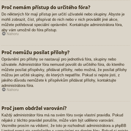
Proč nemám přístup do určitého fóra?
Do některých fór mají přístup jen určití uživatelé nebo skupiny. Abyste je
mohli zobrazit, číst, přispívat do nich nebo v nich provádět jiné akce,
můžete potřebovat speciální oprávnění. Kontaktujte administrátora fóra,
aby vám umožnil do fóra přístup.
Nahoru
Proč nemůžu posílat přílohy?
Oprávnění pro přílohy se nastavují pro jednotlivá fóra, skupiny nebo
uživatele. Administrátor fóra nemusel povolit do určitého fóra, do kterého
můžete posílat příspěvky, přidávat přílohy, nebo možná, že posílat přílohy
můžou jen určité skupiny, do kterých nepatříte. Pokud si nejste jisti, z
jakého důvodu nemůžete k příspěvkům přidávat přílohy, kontaktujte
administrátora fóra.
Nahoru
Proč jsem obdržel varování?
Každý administrátor fóra má na svém fóru svoje vlastní pravidla. Pokud
nějaké z těchto pravidel porušíte, může vám být uděleno varování.
Vezměte prosím na vědomí, že toto je rozhodnutí administrátora a phpBB
Limited nemá nic společného s varováními na daném fóru. Pokud si nejste