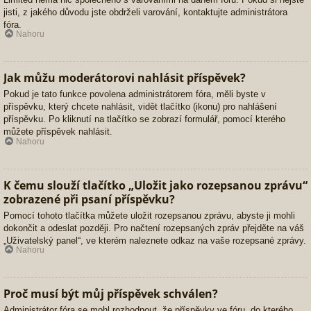
jisti, z jakého důvodu jste obdrželi varování, kontaktujte administrátora
fóra.
Nahoru
Jak můžu moderátorovi nahlásit příspěvek?
Pokud je tato funkce povolena administrátorem fóra, měli byste v
příspěvku, který chcete nahlásit, vidět tlačítko (ikonu) pro nahlášení
příspěvku. Po kliknutí na tlačítko se zobrazí formulář, pomocí kterého
můžete příspěvek nahlásit.
Nahoru
K čemu slouží tlačítko „Uložit jako rozepsanou zprávu“
zobrazené při psaní příspěvku?
Pomocí tohoto tlačítka můžete uložit rozepsanou zprávu, abyste ji mohli
dokončit a odeslat později. Pro načtení rozepsaných zpráv přejděte na váš
„Uživatelský panel“, ve kterém naleznete odkaz na vaše rozepsané zprávy.
Nahoru
Proč musí být můj příspěvek schválen?
Administrátor fóra se mohl rozhodnout, že příspěvky ve fóru, do kterého