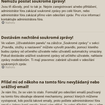
Nemůžu posílat soukromé zprávy!
Jsou tři důvody, proč to tak je. Nejste zaregistrovaní a/nebo přihlášení,
administrátor fóra zakázal soukromé zprávy pro celé fórum, nebo
administrátor fóra zakázal přímo vám odesílání zpráv. Pro více informací
kontaktujte administrátora fóra.
Nahoru
Dostávám nechtěné soukromé zprávy!
Ve vašem „Uživatelském panelu“ na záložce „Soukromé zprávy“ v sekci
„Pravidla, složky a nastavení“ můžete vytvořit pravidlo, pomocí kterého
budou zprávy od určeného uživatele nebo uživatelů automaticky smazány.
Pokud dostáváte urážlivé soukromé zprávy od určitého uživatele, nahlaste
zprávy moderátorům. Ti mají pravomoc zabránit uživateli v odesílání
soukromých zpráv.
Nahoru
Přišel mi od někoho na tomto fóru nevyžádaný nebo
urážlivý email!
Je nám líto, že se vám to stalo. Formulář pro odesílání emailů používaný
na tomto fóru obsahuje obranné mechanismy, pomocí kterých můžeme
vystopovat, kdo posílá takové emaily, proto pošlete administrátorovi fóra
email s úplnou kopií emailu, který vám přišel. Je velmi důležité, aby v něm