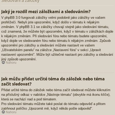
Sledování a záložky
Jaký je rozdíl mezi záložkami a sledováním?
V phpBB 3.0 fungovali záložky velmi podobně jako záložky ve vašem
prohlížeči. Nebyli jste upozorněni, když došlo v tématu k nějakým
změnám. V phpBB 3.1 se záložky chovají stejně jako sledování tématu,
což znamená, že můžete být upozorněni, když v tématu v záložkách dojde
k nějakým změnám. Při sledování fóra nebo tématu budete upozorněni,
když dojde ve sledovaném fóru nebo tématu k nějakým změnám. Způsob
upozornění pro záložky a sledování můžete nastavit ve vašem
„Uživatelském panelu“ na záložce „Nastavení fóra“ v sekci „Upravit
nastavení upozornění“. Může být užitečné nastavit pro záložky a sledování
jiný způsob upozornění.
Nahoru
Jak můžu přidat určité téma do záložek nebo téma
začít sledovat?
Přidat určité téma do záložek nebo téma začít sledovat můžete kliknutím
na příslušný odkaz v nabídce „Nástroje tématu“ (obvykle má ikonu klíče),
která se nachází nad a pod tématem.
Pro sledování tématu můžete také poslat do tématu odpověď a přitom
zatrhnout políčko „Upozornit mě, když někdo pošle odpověď“.
Nahoru