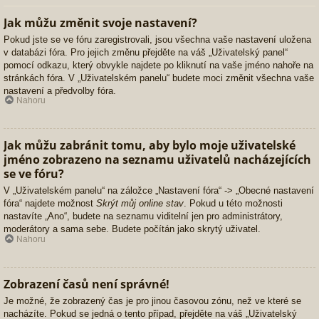
Jak můžu změnit svoje nastavení?
Pokud jste se ve fóru zaregistrovali, jsou všechna vaše nastavení uložena
v databázi fóra. Pro jejich změnu přejděte na váš „Uživatelský panel“
pomocí odkazu, který obvykle najdete po kliknutí na vaše jméno nahoře na
stránkách fóra. V „Uživatelském panelu“ budete moci změnit všechna vaše
nastavení a předvolby fóra.
Nahoru
Jak můžu zabránit tomu, aby bylo moje uživatelské
jméno zobrazeno na seznamu uživatelů nacházejících
se ve fóru?
V „Uživatelském panelu“ na záložce „Nastavení fóra“ -> „Obecné nastavení
fóra“ najdete možnost
Skrýt můj online stav
. Pokud u této možnosti
nastavíte „Ano“, budete na seznamu viditelní jen pro administrátory,
moderátory a sama sebe. Budete počítán jako skrytý uživatel.
Nahoru
Zobrazení časů není správné!
Je možné, že zobrazený čas je pro jinou časovou zónu, než ve které se
nacházíte. Pokud se jedná o tento případ, přejděte na váš „Uživatelský