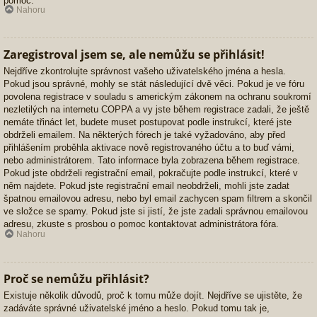
pomoc.
Nahoru
Zaregistroval jsem se, ale nemůžu se přihlásit!
Nejdříve zkontrolujte správnost vašeho uživatelského jména a hesla.
Pokud jsou správné, mohly se stát následující dvě věci. Pokud je ve fóru
povolena registrace v souladu s americkým zákonem na ochranu soukromí
nezletilých na internetu COPPA a vy jste během registrace zadali, že ještě
nemáte třináct let, budete muset postupovat podle instrukcí, které jste
obdrželi emailem. Na některých fórech je také vyžadováno, aby před
přihlášením proběhla aktivace nově registrovaného účtu a to buď vámi,
nebo administrátorem. Tato informace byla zobrazena během registrace.
Pokud jste obdrželi registrační email, pokračujte podle instrukcí, které v
něm najdete. Pokud jste registrační email neobdrželi, mohli jste zadat
špatnou emailovou adresu, nebo byl email zachycen spam filtrem a skončil
ve složce se spamy. Pokud jste si jistí, že jste zadali správnou emailovou
adresu, zkuste s prosbou o pomoc kontaktovat administrátora fóra.
Nahoru
Proč se nemůžu přihlásit?
Existuje několik důvodů, proč k tomu může dojít. Nejdříve se ujistěte, že
zadáváte správné uživatelské jméno a heslo. Pokud tomu tak je,