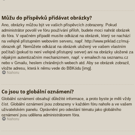
Můžu do příspěvků přidávat obrázky?
Ano, obrázky můžou být ve vašich příspěvcích zobrazeny. Pokud
administrátor povolil ve fóru používání příloh, budete moci nahrát obrázek
do fóra. V opačném případě musíte odkázat na obrázek, který se nachází
na veřejně přístupném webovém serveru, např. http://www.priklad.cz/muj-
obrazek.gif. Nemůžete odkázat na obrázek uložený ve vašem vlastním
počítači (pokud to není veřejně přístupný server) ani na obrázky uložené za
nějakým autentizačním mechanizmem, např. v emailech na seznamu.cz
nebo v Gmailu, heslem chráněných webech atd. Aby se obrázek zobrazil,
vložte adresu, která k němu vede do BBKódu [img].
Nahoru
Co jsou to globální oznámení?
Globální oznámení obsahují důležité informace, a proto byste je měli vždy
číst. Globální oznámení jsou zobrazeny v každém fóru nahoře a ve vašem
uživatelském panelu. Oprávnění pro odeslání tématu jako globálního
oznámení jsou udělena administrátorem fóra.
Nahoru