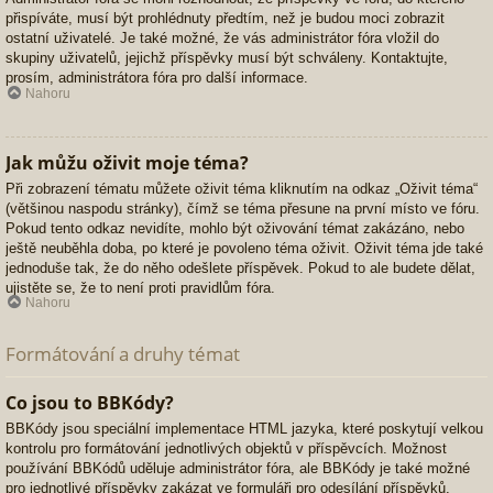
přispíváte, musí být prohlédnuty předtím, než je budou moci zobrazit
ostatní uživatelé. Je také možné, že vás administrátor fóra vložil do
skupiny uživatelů, jejichž příspěvky musí být schváleny. Kontaktujte,
prosím, administrátora fóra pro další informace.
Nahoru
Jak můžu oživit moje téma?
Při zobrazení tématu můžete oživit téma kliknutím na odkaz „Oživit téma“
(většinou naspodu stránky), čímž se téma přesune na první místo ve fóru.
Pokud tento odkaz nevidíte, mohlo být oživování témat zakázáno, nebo
ještě neuběhla doba, po které je povoleno téma oživit. Oživit téma jde také
jednoduše tak, že do něho odešlete příspěvek. Pokud to ale budete dělat,
ujistěte se, že to není proti pravidlům fóra.
Nahoru
Formátování a druhy témat
Co jsou to BBKódy?
BBKódy jsou speciální implementace HTML jazyka, které poskytují velkou
kontrolu pro formátování jednotlivých objektů v příspěvcích. Možnost
používání BBKódů uděluje administrátor fóra, ale BBKódy je také možné
pro jednotlivé příspěvky zakázat ve formuláři pro odesílání příspěvků.