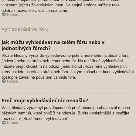
vložením jejich uživatelských jmen. Na stejné stránce můžete také
odstranit uživatele z vašich seznamů.
Nahoru
Vyhledávání ve fóru
Jak můžu vyhledávat na celém fóru nebo v
jednotlivých fórech?
Vložte hledaný výraz do vyhledávacího pole umístěného na obsahu fóra
(indexu) nebo na stránkách témat nebo fór. Na rozšířené vyhledávání
můžete přejít kliknutím na odkaz (nebo ikonu) „Rozšířené vyhledávání“,
který najdete na všech stránkách fóra. Jakým způsobem bude vyhledávání
dostupné závisí na použitém vzhledu fóra.
Nahoru
Proč moje vyhledávání nic nenašlo?
Vámi hledaný výraz byl pravděpodobně příliš obecný a obsahoval mnoho
běžných termínů, které phpBB neindexuje. Buďte konkrétnější a použijte
možnosti v „Rozšířeném vyhledávání“.
Nahoru