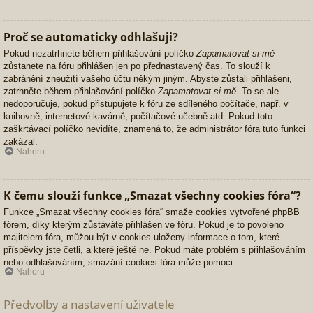
Proč se automaticky odhlašuji?
Pokud nezatrhnete během přihlašování políčko
Zapamatovat si mě
zůstanete na fóru přihlášen jen po přednastavený čas. To slouží k
zabránění zneužití vašeho účtu někým jiným. Abyste zůstali přihlášeni,
zatrhněte během přihlašování políčko
Zapamatovat si mě
. To se ale
nedoporučuje, pokud přistupujete k fóru ze sdíleného počítače, např. v
knihovně, internetové kavárně, počítačové učebně atd. Pokud toto
zaškrtávací políčko nevidíte, znamená to, že administrátor fóra tuto funkci
zakázal.
Nahoru
K čemu slouží funkce „Smazat všechny cookies fóra“?
Funkce „Smazat všechny cookies fóra“ smaže cookies vytvořené phpBB
fórem, díky kterým zůstáváte přihlášen ve fóru. Pokud je to povoleno
majitelem fóra, můžou být v cookies uloženy informace o tom, které
příspěvky jste četli, a které ještě ne. Pokud máte problém s přihlašováním
nebo odhlašováním, smazání cookies fóra může pomoci.
Nahoru
Předvolby a nastavení uživatele