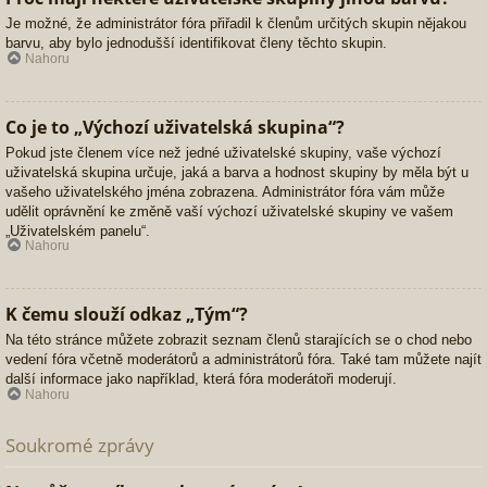
Je možné, že administrátor fóra přiřadil k členům určitých skupin nějakou
barvu, aby bylo jednodušší identifikovat členy těchto skupin.
Nahoru
Co je to „Výchozí uživatelská skupina“?
Pokud jste členem více než jedné uživatelské skupiny, vaše výchozí
uživatelská skupina určuje, jaká a barva a hodnost skupiny by měla být u
vašeho uživatelského jména zobrazena. Administrátor fóra vám může
udělit oprávnění ke změně vaší výchozí uživatelské skupiny ve vašem
„Uživatelském panelu“.
Nahoru
K čemu slouží odkaz „Tým“?
Na této stránce můžete zobrazit seznam členů starajících se o chod nebo
vedení fóra včetně moderátorů a administrátorů fóra. Také tam můžete najít
další informace jako například, která fóra moderátoři moderují.
Nahoru
Soukromé zprávy