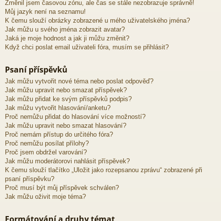
Změnil jsem časovou zónu, ale čas se stále nezobrazuje správně!
Můj jazyk není na seznamu!
K čemu slouží obrázky zobrazené u mého uživatelského jména?
Jak můžu u svého jména zobrazit avatar?
Jaká je moje hodnost a jak ji můžu změnit?
Když chci poslat email uživateli fóra, musím se přihlásit?
Psaní příspěvků
Jak můžu vytvořit nové téma nebo poslat odpověď?
Jak můžu upravit nebo smazat příspěvek?
Jak můžu přidat ke svým příspěvků podpis?
Jak můžu vytvořit hlasování/anketu?
Proč nemůžu přidat do hlasování více možností?
Jak můžu upravit nebo smazat hlasování?
Proč nemám přístup do určitého fóra?
Proč nemůžu posílat přílohy?
Proč jsem obdržel varování?
Jak můžu moderátorovi nahlásit příspěvek?
K čemu slouží tlačítko „Uložit jako rozepsanou zprávu“ zobrazené při
psaní příspěvku?
Proč musí být můj příspěvek schválen?
Jak můžu oživit moje téma?
Formátování a druhy témat