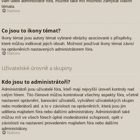
vám udělil administrátor fóra, můžete také mít možnost zamykat vlastní
témata.
Nahoru
Co jsou to ikony témat?
Ikony témat jsou autory témat vybrané obrázky asociované s příspěvky,
které můžou indikovat jejich obsah. Možnost používat ikony témat závisí
na oprávněních nastavených administrátorem fóra.
Nahoru
Uživatelské úrovně a skupiny
Kdo jsou to administrátoři?
Administrátoři jsou uživatelé fóra, kteří mají nejvyšší úroveň kontroly nad
celým fórem. Tito členové můžou kontrolovat všechny aspekty fóra, včetně
nastavení oprávnění, banování uživatelů, vytváření uživatelských skupin
nebo moderátorů atd. a to v závislosti na oprávněních, která jsou jim
udělena majitelem fóra nebo dalšími administrátory. Administrátoři také
můžou mít ve všech fórech úplné moderátorské schopnosti, opět v
závislosti na nastavení provedeném majitelem fóra nebo dalšími
administrátory.
Nahoru