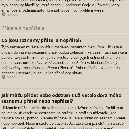
byly zahrnuty hlavičky, které obsahují podrobné údaje o uživateli, který
email poslal. Administrátor fóra pak bude moci problém vyřešit.
Nahoru
Přátelé a nepřátelé
Co jsou seznamy přátel a nepřátel?
Tyto seznamy můžete použít k rozdělení ostatních členů fóra. Uživatelé
přidáni do vašeho seznamu přátel budou zobrazeni ve vašem uživatelském
panelu, abyste k nim měli rychlý přístup, viděli jejich online stav a mohli jim
posílat soukromé zprávy. V závislosti na použitém vzhledu můžou být
zvýrazněny i příspěvky od těchto uživatelů. Pokud přidáte uživatele do
seznamu nepřátel, budou jejich příspěvky skryty.
Nahoru
Jak můžu přidat nebo odstranit uživatele do/z mého
seznamu přátel nebo nepřátel?
Uživatele můžete přidat do vašeho seznamu dvěma způsoby. Po kliknutí
na jméno uživatele se dostanete na stránku s profilem uživatele, kde
najdete odkaz, pomocí kterého můžete uživatele přidat do seznamu přátel
nebo nepřátel. Nebo můžete ve vašem „Uživatelském panelu“ na záložce
„Přátelé a nepřátelé“ přímo přidat uživatele do jednoho ze seznamů