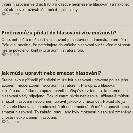
trvání hlasování ve dnech (0 pro časově neomezené hlasování) a nakonec
můžete povolit uživatelům měnit jejich hlasy.
Nahoru
Proč nemůžu přidat do hlasování více možností?
Omezení počtu možností v hlasování je nastaveno administrátorem fóra.
Pokud si myslíte, že potřebujete do vašeho hlasování vložit více možností
než je povoleno, kontaktujte administrátora fóra.
Nahoru
Jak můžu upravit nebo smazat hlasování?
Stejně jako v případě příspěvků může být hlasování upraveno pouze jeho
autorem, moderátorem nebo administrátorem. Pro úpravu hlasování
klikněte na tlačítko pro úpravu prvního příspěvku v tématu, ke kterému je
hlasování vždy připojeno. Pokud zatím nikdo nehlasoval, uživatelé můžou
smazat hlasování nebo v něm upravit jakoukoliv možnost. Pokud ale již
uživatelé hlasovali, jen administrátoři nebo moderátoři můžou upravit nebo
smazat hlasování. To zabrání tomu, aby byly možnosti hlasování změněny
v ještě neukončeném hlasování.
Nahoru