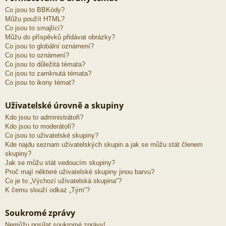
Co jsou to BBKódy?
Můžu použít HTML?
Co jsou to smajlíci?
Můžu do příspěvků přidávat obrázky?
Co jsou to globální oznámení?
Co jsou to oznámení?
Co jsou to důležitá témata?
Co jsou to zamknutá témata?
Co jsou to ikony témat?
Uživatelské úrovně a skupiny
Kdo jsou to administrátoři?
Kdo jsou to moderátoři?
Co jsou to uživatelské skupiny?
Kde najdu seznam uživatelských skupin a jak se můžu stát členem
skupiny?
Jak se můžu stát vedoucím skupiny?
Proč mají některé uživatelské skupiny jinou barvu?
Co je to „Výchozí uživatelská skupina“?
K čemu slouží odkaz „Tým“?
Soukromé zprávy
Nemůžu posílat soukromé zprávy!