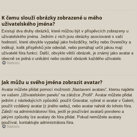
K čemu slouží obrázky zobrazené u mého
uživatelského jména?
Existují dva druhy obrázků, které můžou být v příspěvcích zobrazeny u
uživatelského jména. Jedním z nich jsou obrázky asociované s vaší
hodností, které obvykle vypadají jako hvězdičky, tečky nebo čtverečky a
indikují, kolik příspěvků jste odeslali, nebo pomáhají určit jakou mají
uživatelé fóra funkci. Další, obvykle větší obrázek, je známý jako avatar a
obecně se jedná o unikátní nebo osobní obrázek každého uživatele.
Nahoru
Jak můžu u svého jména zobrazit avatar?
Avatar můžete přidat pomocí možnosti „Nastavení avataru“, kterou najdete
ve vašem „Uživatelském panelu“ na záložce „Profil“. Avatar můžete přidat
jedním z následujících způsobů: použít Gravatar, vybrat si avatar v Galerii,
použít vzdálený avatar (z jiného webu), nebo avatar nahrát do tohoto fóra.
Záleží na administrátorovi fóra, jestli je používání avatarů povoleno a
jakými způsoby lze avatary do fóra přidat. Pokud nemůžete avatary
používat, kontaktujte administrátora fóra.
Nahoru