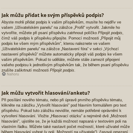
Jak můžu přidat ke svým příspěvků podpis?
Abyste mohli přidat podpis k vašim příspěvkům, musíte ho nejdřív ve
vašem „Uživatelském panelu“ na záložce „Profil“ vytvořit. Jakmile ho
vytvoříte, můžete při psaní příspěvku zatrhnout políčko
Připojit podpis
,
čímž váš podpis k příspěvku připojíte. Pomocí možnosti „Připojit můj
podpis ke všem mým příspěvkům“, kterou naleznete ve vašem
„Uživatelském panelu“ na záložce „Nastavení fóra“ v sekci „Výchozí
nastavení příspěvků“ můžete automaticky připojit váš podpis ke všem
vašim příspěvkům. Pokud to uděláte, můžete stále zamezit připojení
vašeho podpisu k jednotlivým příspěvkům tak, že během psaní příspěvku
zrušíte zaškrtnutí možnosti
Připojit podpis
.
Nahoru
Jak můžu vytvořit hlasování/anketu?
Při posílání nového tématu, nebo při úpravě prvního příspěvku tématu,
klikněte na záložku „Vytvořit hlasování“ pod hlavním formulářem pro text
příspěvku. Pokud tuto záložku nevidíte, nemáte potřebné oprávnění k
vytvoření hlasování. Vložte „Hlasovací otázku“ a nejméně dvě „Možnosti
hlasování“, ujistěte se, že je každá možnost napsaná v textovém poli na
vlastním řádku. Můžete také nastavit počet možností, které uživatel může
během hlasování vybrat (v poli „Možností na uživatele“), časové omezení