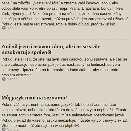
panel“ na záložku „Nastavení fóra“ a změňte vaši časovou zónu, aby
odpovídala vaší konkrétní oblasti, např. Praha, Bratislava, Londýn, New
York, Sydney atd. Vezměte prosím na vědomí, že změnu časové zóny,
stejně jako většinu nastavení, můžou provádět jen zaregistrovaní uživatelé.
Pokud ještě nejste registrováni, toto je dobrý důvod, proč tak učinit.
Nahoru
Změnil jsem časovou zónu, ale čas se stále
nezobrazuje správně!
Pokud jste si jisti, že jste nastavili vaši časovou zónu správně, ale čas se
stále zobrazuje nesprávně, pak je čas nastavený na hodinách serveru
nesprávný. Upozorněte na to, prosím, administrátora, aby mohl tento
problém odstranit.
Nahoru
Můj jazyk není na seznamu!
Pokud váš jazyk není na seznamu jazyků, tak ho buď administrátor
nenainstaloval, nebo nikdo toto fórum do vašeho jazyka nepřeložil. Zkuste
se zeptat administrátora fóra, jestli může nainstalovat požadovaný jazyk.
Pokud překlad do vašeho jazyku neexistuje, můžete vytvořit nový překlad.
Více informací můžete najít na webu
phpBB
®.
Nahoru