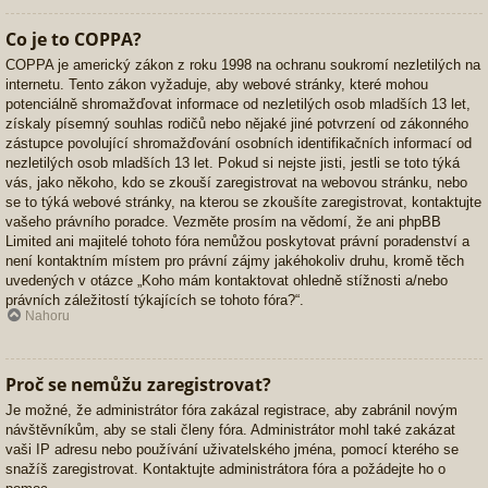
Co je to COPPA?
COPPA je americký zákon z roku 1998 na ochranu soukromí nezletilých na
internetu. Tento zákon vyžaduje, aby webové stránky, které mohou
potenciálně shromažďovat informace od nezletilých osob mladších 13 let,
získaly písemný souhlas rodičů nebo nějaké jiné potvrzení od zákonného
zástupce povolující shromažďování osobních identifikačních informací od
nezletilých osob mladších 13 let. Pokud si nejste jisti, jestli se toto týká
vás, jako někoho, kdo se zkouší zaregistrovat na webovou stránku, nebo
se to týká webové stránky, na kterou se zkoušíte zaregistrovat, kontaktujte
vašeho právního poradce. Vezměte prosím na vědomí, že ani phpBB
Limited ani majitelé tohoto fóra nemůžou poskytovat právní poradenství a
není kontaktním místem pro právní zájmy jakéhokoliv druhu, kromě těch
uvedených v otázce „Koho mám kontaktovat ohledně stížnosti a/nebo
právních záležitostí týkajících se tohoto fóra?“.
Nahoru
Proč se nemůžu zaregistrovat?
Je možné, že administrátor fóra zakázal registrace, aby zabránil novým
návštěvníkům, aby se stali členy fóra. Administrátor mohl také zakázat
vaši IP adresu nebo používání uživatelského jména, pomocí kterého se
snažíš zaregistrovat. Kontaktujte administrátora fóra a požádejte ho o