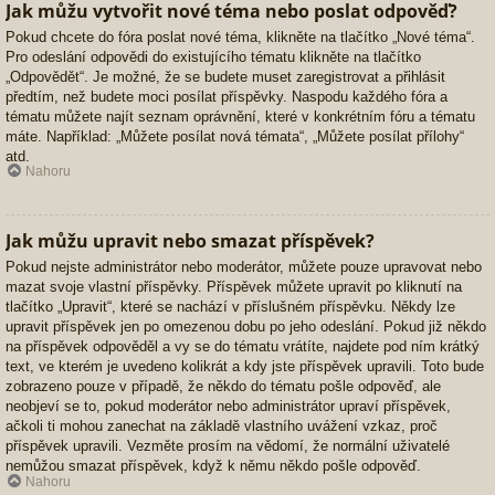
Jak můžu vytvořit nové téma nebo poslat odpověď?
Pokud chcete do fóra poslat nové téma, klikněte na tlačítko „Nové téma“.
Pro odeslání odpovědi do existujícího tématu klikněte na tlačítko
„Odpovědět“. Je možné, že se budete muset zaregistrovat a přihlásit
předtím, než budete moci posílat příspěvky. Naspodu každého fóra a
tématu můžete najít seznam oprávnění, které v konkrétním fóru a tématu
máte. Například: „Můžete posílat nová témata“, „Můžete posílat přílohy“
atd.
Nahoru
Jak můžu upravit nebo smazat příspěvek?
Pokud nejste administrátor nebo moderátor, můžete pouze upravovat nebo
mazat svoje vlastní příspěvky. Příspěvek můžete upravit po kliknutí na
tlačítko „Upravit“, které se nachází v příslušném příspěvku. Někdy lze
upravit příspěvek jen po omezenou dobu po jeho odeslání. Pokud již někdo
na příspěvek odpověděl a vy se do tématu vrátíte, najdete pod ním krátký
text, ve kterém je uvedeno kolikrát a kdy jste příspěvek upravili. Toto bude
zobrazeno pouze v případě, že někdo do tématu pošle odpověď, ale
neobjeví se to, pokud moderátor nebo administrátor upraví příspěvek,
ačkoli ti mohou zanechat na základě vlastního uvážení vzkaz, proč
příspěvek upravili. Vezměte prosím na vědomí, že normální uživatelé
nemůžou smazat příspěvek, když k němu někdo pošle odpověď.
Nahoru