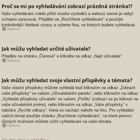
Proč se mi po vyhledávání zobrazí prázdná stránka!?
Vaše vyhledávání vrátilo příliš mnoho výsledků a webový server je nebyl
schopen zpracovat. Přejděte na „Rozšířené vyhledávání“ a použijte
konkrétnější hledané výrazy a vyberte fóra, ve kterých budete vyhledávat.
Nahoru
Jak můžu vyhledat určité uživatele?
Přejděte na stránku „Členové“ a klikněte na odkaz „Najít uživatele“.
Nahoru
Jak můžu vyhledat svoje vlastní příspěvky a témata?
Vaše vlastní příspěvky můžete vyhledat buď kliknutím na odkaz „Zobrazit
vaše příspěvky“ ve vašem „Uživatelském panelu“, nebo kliknutím na odkaz
„Vyhledat příspěvky uživatele“ ve vašem „Profilu“ (zobrazí se po kliknutí na
vaše uživatelské jméno), nebo kliknutím na odkaz „Vaše příspěvky“ v
nabídce „Rychlé odkazy“, která se nachází nahoře na fóru. Pro vyhledání
vašich témat použijte stránku „Rozšířené vyhledávání“, na které pomocí
různých možnosti můžete zúžit vyhledávání na vaše témata.
Nahoru