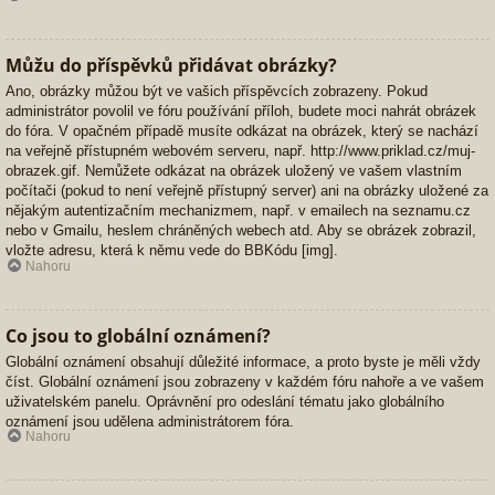
Můžu do příspěvků přidávat obrázky?
Ano, obrázky můžou být ve vašich příspěvcích zobrazeny. Pokud
administrátor povolil ve fóru používání příloh, budete moci nahrát obrázek
do fóra. V opačném případě musíte odkázat na obrázek, který se nachází
na veřejně přístupném webovém serveru, např. http://www.priklad.cz/muj-
obrazek.gif. Nemůžete odkázat na obrázek uložený ve vašem vlastním
počítači (pokud to není veřejně přístupný server) ani na obrázky uložené za
nějakým autentizačním mechanizmem, např. v emailech na seznamu.cz
nebo v Gmailu, heslem chráněných webech atd. Aby se obrázek zobrazil,
vložte adresu, která k němu vede do BBKódu [img].
Nahoru
Co jsou to globální oznámení?
Globální oznámení obsahují důležité informace, a proto byste je měli vždy
číst. Globální oznámení jsou zobrazeny v každém fóru nahoře a ve vašem
uživatelském panelu. Oprávnění pro odeslání tématu jako globálního
oznámení jsou udělena administrátorem fóra.
Nahoru