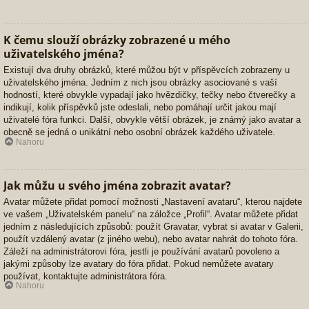
K čemu slouží obrázky zobrazené u mého
uživatelského jména?
Existují dva druhy obrázků, které můžou být v příspěvcích zobrazeny u
uživatelského jména. Jedním z nich jsou obrázky asociované s vaší
hodností, které obvykle vypadají jako hvězdičky, tečky nebo čtverečky a
indikují, kolik příspěvků jste odeslali, nebo pomáhají určit jakou mají
uživatelé fóra funkci. Další, obvykle větší obrázek, je známý jako avatar a
obecně se jedná o unikátní nebo osobní obrázek každého uživatele.
Nahoru
Jak můžu u svého jména zobrazit avatar?
Avatar můžete přidat pomocí možnosti „Nastavení avataru“, kterou najdete
ve vašem „Uživatelském panelu“ na záložce „Profil“. Avatar můžete přidat
jedním z následujících způsobů: použít Gravatar, vybrat si avatar v Galerii,
použít vzdálený avatar (z jiného webu), nebo avatar nahrát do tohoto fóra.
Záleží na administrátorovi fóra, jestli je používání avatarů povoleno a
jakými způsoby lze avatary do fóra přidat. Pokud nemůžete avatary
používat, kontaktujte administrátora fóra.
Nahoru