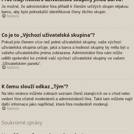
Je možné, že administrátor fóra přiřadil k členům určitých skupin nějakou
barvu, aby bylo jednodušší identifikovat členy těchto skupin.
Nahoru
Co je to „Výchozí uživatelská skupina“?
Pokud jste členem více než jedné uživatelské skupiny, vaše výchozí
uživatelská skupina určuje, jaká a barva a hodnost skupiny by měla být u
vašeho uživatelského jména zobrazena. Administrátor fóra vám může
udělit oprávnění ke změně vaší výchozí uživatelské skupiny ve vašem
„Uživatelském panelu“.
Nahoru
K čemu slouží odkaz „Tým“?
Na této stránce můžete zobrazit seznam členů starajících se o chod nebo
vedení fóra včetně moderátorů a administrátorů fóra. Také tam můžete najít
další informace jako například, která fóra moderátoři moderují.
Nahoru
Soukromé zprávy