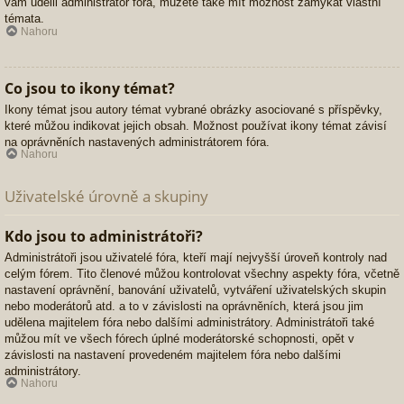
vám udělil administrátor fóra, můžete také mít možnost zamykat vlastní
témata.
Nahoru
Co jsou to ikony témat?
Ikony témat jsou autory témat vybrané obrázky asociované s příspěvky,
které můžou indikovat jejich obsah. Možnost používat ikony témat závisí
na oprávněních nastavených administrátorem fóra.
Nahoru
Uživatelské úrovně a skupiny
Kdo jsou to administrátoři?
Administrátoři jsou uživatelé fóra, kteří mají nejvyšší úroveň kontroly nad
celým fórem. Tito členové můžou kontrolovat všechny aspekty fóra, včetně
nastavení oprávnění, banování uživatelů, vytváření uživatelských skupin
nebo moderátorů atd. a to v závislosti na oprávněních, která jsou jim
udělena majitelem fóra nebo dalšími administrátory. Administrátoři také
můžou mít ve všech fórech úplné moderátorské schopnosti, opět v
závislosti na nastavení provedeném majitelem fóra nebo dalšími
administrátory.
Nahoru