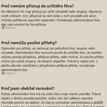
Proč nemám přístup do určitého fóra?
Do některých fór mají přístup jen určití uživatelé nebo skupiny. Abyste je
mohli zobrazit, číst, přispívat do nich nebo v nich provádět jiné akce,
můžete potřebovat speciální oprávnění. Kontaktujte administrátora fóra,
aby vám umožnil do fóra přístup.
Nahoru
Proč nemůžu posílat přílohy?
Oprávnění pro přílohy se nastavují pro jednotlivá fóra, skupiny nebo
uživatele. Administrátor fóra nemusel povolit do určitého fóra, do kterého
můžete posílat příspěvky, přidávat přílohy, nebo možná, že posílat přílohy
můžou jen určité skupiny, do kterých nepatříte. Pokud si nejste jisti, z
jakého důvodu nemůžete k příspěvkům přidávat přílohy, kontaktujte
administrátora fóra.
Nahoru
Proč jsem obdržel varování?
Každý administrátor fóra má na svém fóru svoje vlastní pravidla. Pokud
nějaké z těchto pravidel porušíte, může vám být uděleno varování.
Vezměte prosím na vědomí, že toto je rozhodnutí administrátora a phpBB
Limited nemá nic společného s varováními na daném fóru. Pokud si nejste