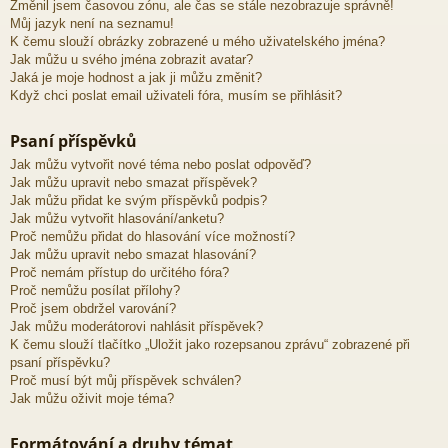
Změnil jsem časovou zónu, ale čas se stále nezobrazuje správně!
Můj jazyk není na seznamu!
K čemu slouží obrázky zobrazené u mého uživatelského jména?
Jak můžu u svého jména zobrazit avatar?
Jaká je moje hodnost a jak ji můžu změnit?
Když chci poslat email uživateli fóra, musím se přihlásit?
Psaní příspěvků
Jak můžu vytvořit nové téma nebo poslat odpověď?
Jak můžu upravit nebo smazat příspěvek?
Jak můžu přidat ke svým příspěvků podpis?
Jak můžu vytvořit hlasování/anketu?
Proč nemůžu přidat do hlasování více možností?
Jak můžu upravit nebo smazat hlasování?
Proč nemám přístup do určitého fóra?
Proč nemůžu posílat přílohy?
Proč jsem obdržel varování?
Jak můžu moderátorovi nahlásit příspěvek?
K čemu slouží tlačítko „Uložit jako rozepsanou zprávu“ zobrazené při
psaní příspěvku?
Proč musí být můj příspěvek schválen?
Jak můžu oživit moje téma?
Formátování a druhy témat