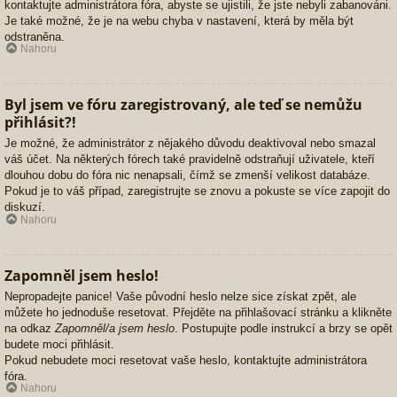
kontaktujte administrátora fóra, abyste se ujistili, že jste nebyli zabanováni.
Je také možné, že je na webu chyba v nastavení, která by měla být
odstraněna.
Nahoru
Byl jsem ve fóru zaregistrovaný, ale teď se nemůžu
přihlásit?!
Je možné, že administrátor z nějakého důvodu deaktivoval nebo smazal
váš účet. Na některých fórech také pravidelně odstraňují uživatele, kteří
dlouhou dobu do fóra nic nenapsali, čímž se zmenší velikost databáze.
Pokud je to váš případ, zaregistrujte se znovu a pokuste se více zapojit do
diskuzí.
Nahoru
Zapomněl jsem heslo!
Nepropadejte panice! Vaše původní heslo nelze sice získat zpět, ale
můžete ho jednoduše resetovat. Přejděte na přihlašovací stránku a klikněte
na odkaz
Zapomněl/a jsem heslo
. Postupujte podle instrukcí a brzy se opět
budete moci přihlásit.
Pokud nebudete moci resetovat vaše heslo, kontaktujte administrátora
fóra.
Nahoru