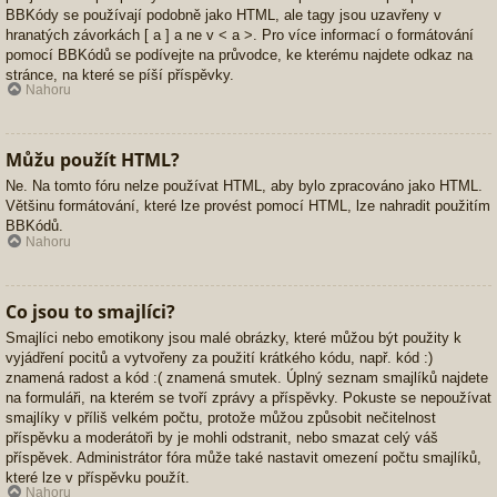
BBKódy se používají podobně jako HTML, ale tagy jsou uzavřeny v
hranatých závorkách [ a ] a ne v < a >. Pro více informací o formátování
pomocí BBKódů se podívejte na průvodce, ke kterému najdete odkaz na
stránce, na které se píší příspěvky.
Nahoru
Můžu použít HTML?
Ne. Na tomto fóru nelze používat HTML, aby bylo zpracováno jako HTML.
Většinu formátování, které lze provést pomocí HTML, lze nahradit použitím
BBKódů.
Nahoru
Co jsou to smajlíci?
Smajlíci nebo emotikony jsou malé obrázky, které můžou být použity k
vyjádření pocitů a vytvořeny za použití krátkého kódu, např. kód :)
znamená radost a kód :( znamená smutek. Úplný seznam smajlíků najdete
na formuláři, na kterém se tvoří zprávy a příspěvky. Pokuste se nepoužívat
smajlíky v příliš velkém počtu, protože můžou způsobit nečitelnost
příspěvku a moderátoři by je mohli odstranit, nebo smazat celý váš
příspěvek. Administrátor fóra může také nastavit omezení počtu smajlíků,
které lze v příspěvku použít.
Nahoru