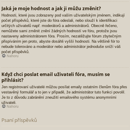
Jaká je moje hodnost a jak ji můžu změnit?
Hodnosti, které jsou zobrazeny pod vaším uživatelským jménem, indikují
počet příspěvků, které jste do fóra odeslali, nebo slouží k identifikaci
určitých uživatelů např. moderátorů a administrátorů. Obecně řečeno,
nemůžete sami změnit znění žádných hodností ve fóru, protože jsou
nastaveny administrátorem fóra. Prosím, nezatěžujte fórum zbytečným
přispíváním jen proto, abyste dosáhli vyšší hodnosti. Na většině fór to
nebude tolerováno a moderátor nebo administrátor jednoduše sníží váš
počet příspěvků.
Nahoru
Když chci poslat email uživateli fóra, musím se
přihlásit?
Jen registrovaní uživatelé můžou posílat emaily ostatním členům fóra přes
vestavěný formulář a to jen v případě, že administrátor tuto funkci povolil.
Je to z důvodu zabránění zneužití emailového systému anonymními
uživateli.
Nahoru
Psaní příspěvků