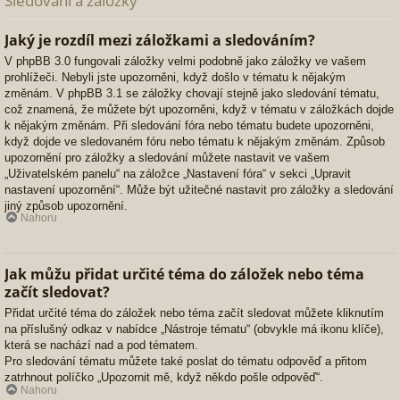
Sledování a záložky
Jaký je rozdíl mezi záložkami a sledováním?
V phpBB 3.0 fungovali záložky velmi podobně jako záložky ve vašem
prohlížeči. Nebyli jste upozorněni, když došlo v tématu k nějakým
změnám. V phpBB 3.1 se záložky chovají stejně jako sledování tématu,
což znamená, že můžete být upozorněni, když v tématu v záložkách dojde
k nějakým změnám. Při sledování fóra nebo tématu budete upozorněni,
když dojde ve sledovaném fóru nebo tématu k nějakým změnám. Způsob
upozornění pro záložky a sledování můžete nastavit ve vašem
„Uživatelském panelu“ na záložce „Nastavení fóra“ v sekci „Upravit
nastavení upozornění“. Může být užitečné nastavit pro záložky a sledování
jiný způsob upozornění.
Nahoru
Jak můžu přidat určité téma do záložek nebo téma
začít sledovat?
Přidat určité téma do záložek nebo téma začít sledovat můžete kliknutím
na příslušný odkaz v nabídce „Nástroje tématu“ (obvykle má ikonu klíče),
která se nachází nad a pod tématem.
Pro sledování tématu můžete také poslat do tématu odpověď a přitom
zatrhnout políčko „Upozornit mě, když někdo pošle odpověď“.
Nahoru