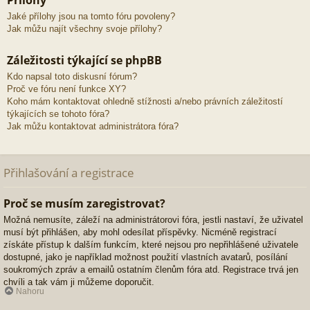
Přílohy
Jaké přílohy jsou na tomto fóru povoleny?
Jak můžu najít všechny svoje přílohy?
Záležitosti týkající se phpBB
Kdo napsal toto diskusní fórum?
Proč ve fóru není funkce XY?
Koho mám kontaktovat ohledně stížnosti a/nebo právních záležitostí
týkajících se tohoto fóra?
Jak můžu kontaktovat administrátora fóra?
Přihlašování a registrace
Proč se musím zaregistrovat?
Možná nemusíte, záleží na administrátorovi fóra, jestli nastaví, že uživatel
musí být přihlášen, aby mohl odesílat příspěvky. Nicméně registrací
získáte přístup k dalším funkcím, které nejsou pro nepřihlášené uživatele
dostupné, jako je například možnost použití vlastních avatarů, posílání
soukromých zpráv a emailů ostatním členům fóra atd. Registrace trvá jen
chvíli a tak vám ji můžeme doporučit.
Nahoru