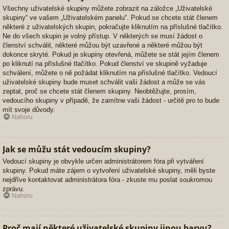
Všechny uživatelské skupiny můžete zobrazit na záložce „Uživatelské
skupiny“ ve vašem „Uživatelském panelu“. Pokud se chcete stát členem
některé z uživatelských skupin, pokračujte kliknutím na příslušné tlačítko.
Ne do všech skupin je volný přístup. V některých se musí žádost o
členství schválit, některé můžou být uzavřené a některé můžou být
dokonce skryté. Pokud je skupiny otevřená, můžete se stát jejím členem
po kliknutí na příslušné tlačítko. Pokud členství ve skupině vyžaduje
schválení, můžete o ně požádat kliknutím na příslušné tlačítko. Vedoucí
uživatelské skupiny bude muset schválit vaši žádost a může se vás
zeptat, proč se chcete stát členem skupiny. Neobtěžujte, prosím,
vedoucího skupiny v případě, že zamítne vaši žádost - určitě pro to bude
mít svoje důvody.
Nahoru
Jak se můžu stát vedoucím skupiny?
Vedoucí skupiny je obvykle určen administrátorem fóra při vytváření
skupiny. Pokud máte zájem o vytvoření uživatelské skupiny, měli byste
nejdříve kontaktovat administrátora fóra - zkuste mu poslat soukromou
zprávu.
Nahoru
Proč mají některé uživatelské skupiny jinou barvu?