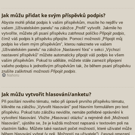
Jak můžu přidat ke svým příspěvků podpis?
Abyste mohli přidat podpis k vašim příspěvkům, musíte ho nejdřív ve
vašem „Uživatelském panelu“ na záložce „Profil“ vytvořit. Jakmile ho
vytvoříte, můžete při psaní příspěvku zatrhnout políčko
Připojit podpis
,
čímž váš podpis k příspěvku připojíte. Pomocí možnosti „Připojit můj
podpis ke všem mým příspěvkům“, kterou naleznete ve vašem
„Uživatelském panelu“ na záložce „Nastavení fóra“ v sekci „Výchozí
nastavení příspěvků“ můžete automaticky připojit váš podpis ke všem
vašim příspěvkům. Pokud to uděláte, můžete stále zamezit připojení
vašeho podpisu k jednotlivým příspěvkům tak, že během psaní příspěvku
zrušíte zaškrtnutí možnosti
Připojit podpis
.
Nahoru
Jak můžu vytvořit hlasování/anketu?
Při posílání nového tématu, nebo při úpravě prvního příspěvku tématu,
klikněte na záložku „Vytvořit hlasování“ pod hlavním formulářem pro text
příspěvku. Pokud tuto záložku nevidíte, nemáte potřebné oprávnění k
vytvoření hlasování. Vložte „Hlasovací otázku“ a nejméně dvě „Možnosti
hlasování“, ujistěte se, že je každá možnost napsaná v textovém poli na
vlastním řádku. Můžete také nastavit počet možností, které uživatel může
během hlasování vybrat (v poli „Možností na uživatele“), časové omezení