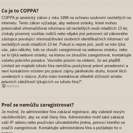
Co je to COPPA?
COPPA je americký zákon z roku 1998 na ochranu soukromí nezletilých na
internetu. Tento zákon vyžaduje, aby webové stránky, které mohou
potenciálně shromažďovat informace od nezletilých osob mladších 13 let,
získaly písemný souhlas rodičů nebo nějaké jiné potvrzení od zákonného
zástupce povolující shromažďování osobních identifikačních informací od
nezletilých osob mladších 13 let. Pokud si nejste jisti, jestli se toto týká
vás, jako někoho, kdo se zkouší zaregistrovat na webovou stránku, nebo
se to týká webové stránky, na kterou se zkoušíte zaregistrovat, kontaktujte
vašeho právního poradce. Vezměte prosím na vědomí, že ani phpBB
Limited ani majitelé tohoto fóra nemůžou poskytovat právní poradenství a
není kontaktním místem pro právní zájmy jakéhokoliv druhu, kromě těch
uvedených v otázce „Koho mám kontaktovat ohledně stížnosti a/nebo
právních záležitostí týkajících se tohoto fóra?“.
Nahoru
Proč se nemůžu zaregistrovat?
Je možné, že administrátor fóra zakázal registrace, aby zabránil novým
návštěvníkům, aby se stali členy fóra. Administrátor mohl také zakázat
vaši IP adresu nebo používání uživatelského jména, pomocí kterého se
snažíš zaregistrovat. Kontaktujte administrátora fóra a požádejte ho o