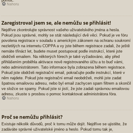
pomoc.
Nahoru
Zaregistroval jsem se, ale nemůžu se přihlásit!
Nejdříve zkontrolujte správnost vašeho uživatelského jména a hesla.
Pokud jsou správné, mohly se stát následující dvě věci. Pokud je ve fóru
povolena registrace v souladu s americkým zákonem na ochranu soukromí
nezletilých na internetu COPPA a vy jste během registrace zadali, že ještě
nemáte třináct let, budete muset postupovat podle instrukcí, které jste
obdrželi emailem. Na některých fórech je také vyžadováno, aby před
přihlášením proběhla aktivace nově registrovaného účtu a to buď vámi,
nebo administrátorem. Tato informace byla zobrazena během registrace.
Pokud jste obdrželi registrační email, pokračujte podle instrukcí, které v
něm najdete. Pokud jste registrační email neobdrželi, mohli jste zadat
špatnou emailovou adresu, nebo byl email zachycen spam filtrem a skončil
ve složce se spamy. Pokud jste si jistí, že jste zadali správnou emailovou
adresu, zkuste s prosbou o pomoc kontaktovat administrátora fóra.
Nahoru
Proč se nemůžu přihlásit?
Existuje několik důvodů, proč k tomu může dojít. Nejdříve se ujistěte, že
zadáváte správné uživatelské jméno a heslo. Pokud tomu tak je,