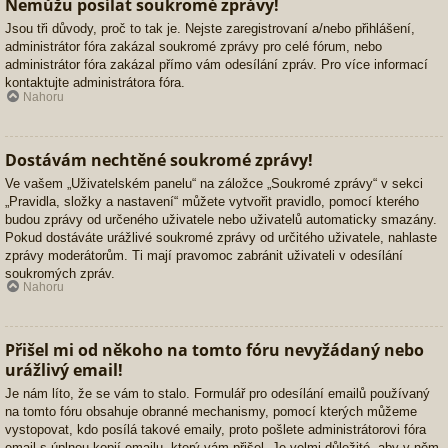
Nemůžu posílat soukromé zprávy!
Jsou tři důvody, proč to tak je. Nejste zaregistrovaní a/nebo přihlášení,
administrátor fóra zakázal soukromé zprávy pro celé fórum, nebo
administrátor fóra zakázal přímo vám odesílání zpráv. Pro více informací
kontaktujte administrátora fóra.
Nahoru
Dostávám nechtěné soukromé zprávy!
Ve vašem „Uživatelském panelu“ na záložce „Soukromé zprávy“ v sekci
„Pravidla, složky a nastavení“ můžete vytvořit pravidlo, pomocí kterého
budou zprávy od určeného uživatele nebo uživatelů automaticky smazány.
Pokud dostáváte urážlivé soukromé zprávy od určitého uživatele, nahlaste
zprávy moderátorům. Ti mají pravomoc zabránit uživateli v odesílání
soukromých zpráv.
Nahoru
Přišel mi od někoho na tomto fóru nevyžádaný nebo
urážlivý email!
Je nám líto, že se vám to stalo. Formulář pro odesílání emailů používaný
na tomto fóru obsahuje obranné mechanismy, pomocí kterých můžeme
vystopovat, kdo posílá takové emaily, proto pošlete administrátorovi fóra
email s úplnou kopií emailu, který vám přišel. Je velmi důležité, aby v něm