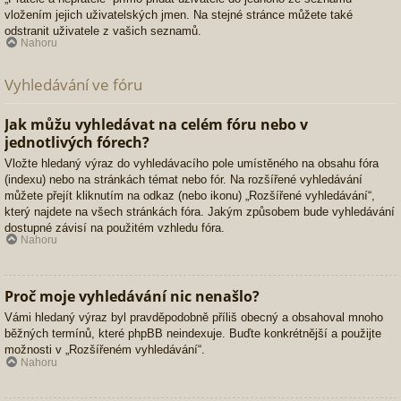
vložením jejich uživatelských jmen. Na stejné stránce můžete také
odstranit uživatele z vašich seznamů.
Nahoru
Vyhledávání ve fóru
Jak můžu vyhledávat na celém fóru nebo v
jednotlivých fórech?
Vložte hledaný výraz do vyhledávacího pole umístěného na obsahu fóra
(indexu) nebo na stránkách témat nebo fór. Na rozšířené vyhledávání
můžete přejít kliknutím na odkaz (nebo ikonu) „Rozšířené vyhledávání“,
který najdete na všech stránkách fóra. Jakým způsobem bude vyhledávání
dostupné závisí na použitém vzhledu fóra.
Nahoru
Proč moje vyhledávání nic nenašlo?
Vámi hledaný výraz byl pravděpodobně příliš obecný a obsahoval mnoho
běžných termínů, které phpBB neindexuje. Buďte konkrétnější a použijte
možnosti v „Rozšířeném vyhledávání“.
Nahoru