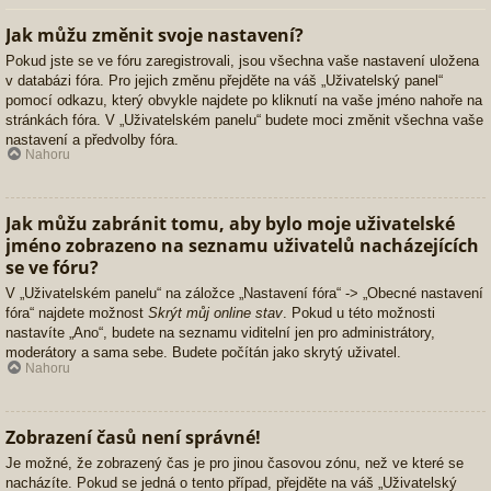
Jak můžu změnit svoje nastavení?
Pokud jste se ve fóru zaregistrovali, jsou všechna vaše nastavení uložena
v databázi fóra. Pro jejich změnu přejděte na váš „Uživatelský panel“
pomocí odkazu, který obvykle najdete po kliknutí na vaše jméno nahoře na
stránkách fóra. V „Uživatelském panelu“ budete moci změnit všechna vaše
nastavení a předvolby fóra.
Nahoru
Jak můžu zabránit tomu, aby bylo moje uživatelské
jméno zobrazeno na seznamu uživatelů nacházejících
se ve fóru?
V „Uživatelském panelu“ na záložce „Nastavení fóra“ -> „Obecné nastavení
fóra“ najdete možnost
Skrýt můj online stav
. Pokud u této možnosti
nastavíte „Ano“, budete na seznamu viditelní jen pro administrátory,
moderátory a sama sebe. Budete počítán jako skrytý uživatel.
Nahoru
Zobrazení časů není správné!
Je možné, že zobrazený čas je pro jinou časovou zónu, než ve které se
nacházíte. Pokud se jedná o tento případ, přejděte na váš „Uživatelský