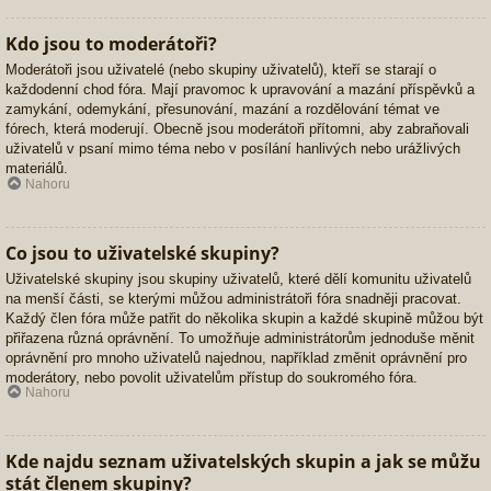
Kdo jsou to moderátoři?
Moderátoři jsou uživatelé (nebo skupiny uživatelů), kteří se starají o
každodenní chod fóra. Mají pravomoc k upravování a mazání příspěvků a
zamykání, odemykání, přesunování, mazání a rozdělování témat ve
fórech, která moderují. Obecně jsou moderátoři přítomni, aby zabraňovali
uživatelů v psaní mimo téma nebo v posílání hanlivých nebo urážlivých
materiálů.
Nahoru
Co jsou to uživatelské skupiny?
Uživatelské skupiny jsou skupiny uživatelů, které dělí komunitu uživatelů
na menší části, se kterými můžou administrátoři fóra snadněji pracovat.
Každý člen fóra může patřit do několika skupin a každé skupině můžou být
přiřazena různá oprávnění. To umožňuje administrátorům jednoduše měnit
oprávnění pro mnoho uživatelů najednou, například změnit oprávnění pro
moderátory, nebo povolit uživatelům přístup do soukromého fóra.
Nahoru
Kde najdu seznam uživatelských skupin a jak se můžu
stát členem skupiny?