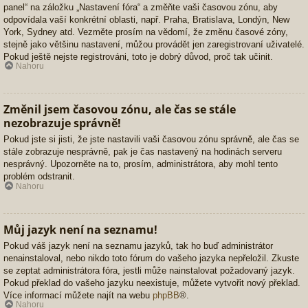
panel“ na záložku „Nastavení fóra“ a změňte vaši časovou zónu, aby
odpovídala vaší konkrétní oblasti, např. Praha, Bratislava, Londýn, New
York, Sydney atd. Vezměte prosím na vědomí, že změnu časové zóny,
stejně jako většinu nastavení, můžou provádět jen zaregistrovaní uživatelé.
Pokud ještě nejste registrováni, toto je dobrý důvod, proč tak učinit.
Nahoru
Změnil jsem časovou zónu, ale čas se stále
nezobrazuje správně!
Pokud jste si jisti, že jste nastavili vaši časovou zónu správně, ale čas se
stále zobrazuje nesprávně, pak je čas nastavený na hodinách serveru
nesprávný. Upozorněte na to, prosím, administrátora, aby mohl tento
problém odstranit.
Nahoru
Můj jazyk není na seznamu!
Pokud váš jazyk není na seznamu jazyků, tak ho buď administrátor
nenainstaloval, nebo nikdo toto fórum do vašeho jazyka nepřeložil. Zkuste
se zeptat administrátora fóra, jestli může nainstalovat požadovaný jazyk.
Pokud překlad do vašeho jazyku neexistuje, můžete vytvořit nový překlad.
Více informací můžete najít na webu
phpBB
®.
Nahoru