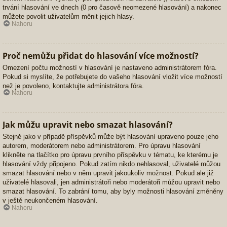
trvání hlasování ve dnech (0 pro časově neomezené hlasování) a nakonec
můžete povolit uživatelům měnit jejich hlasy.
Nahoru
Proč nemůžu přidat do hlasování více možností?
Omezení počtu možností v hlasování je nastaveno administrátorem fóra.
Pokud si myslíte, že potřebujete do vašeho hlasování vložit více možností
než je povoleno, kontaktujte administrátora fóra.
Nahoru
Jak můžu upravit nebo smazat hlasování?
Stejně jako v případě příspěvků může být hlasování upraveno pouze jeho
autorem, moderátorem nebo administrátorem. Pro úpravu hlasování
klikněte na tlačítko pro úpravu prvního příspěvku v tématu, ke kterému je
hlasování vždy připojeno. Pokud zatím nikdo nehlasoval, uživatelé můžou
smazat hlasování nebo v něm upravit jakoukoliv možnost. Pokud ale již
uživatelé hlasovali, jen administrátoři nebo moderátoři můžou upravit nebo
smazat hlasování. To zabrání tomu, aby byly možnosti hlasování změněny
v ještě neukončeném hlasování.
Nahoru