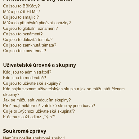
Co jsou to BBKódy?
Můžu použít HTML?
Co jsou to smajlíci?
Můžu do příspěvků přidávat obrázky?
Co jsou to globální oznámení?
Co jsou to oznámení?
Co jsou to důležitá témata?
Co jsou to zamknutá témata?
Co jsou to ikony témat?
Uživatelské úrovně a skupiny
Kdo jsou to administrátoři?
Kdo jsou to moderátoři?
Co jsou to uživatelské skupiny?
Kde najdu seznam uživatelských skupin a jak se můžu stát členem
skupiny?
Jak se můžu stát vedoucím skupiny?
Proč mají některé uživatelské skupiny jinou barvu?
Co je to „Výchozí uživatelská skupina“?
K čemu slouží odkaz „Tým“?
Soukromé zprávy
Nemůžu posílat soukromé zprávy!