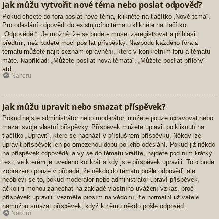
Jak můžu vytvořit nové téma nebo poslat odpověď?
Pokud chcete do fóra poslat nové téma, klikněte na tlačítko „Nové téma“.
Pro odeslání odpovědi do existujícího tématu klikněte na tlačítko
„Odpovědět“. Je možné, že se budete muset zaregistrovat a přihlásit
předtím, než budete moci posílat příspěvky. Naspodu každého fóra a
tématu můžete najít seznam oprávnění, které v konkrétním fóru a tématu
máte. Například: „Můžete posílat nová témata“, „Můžete posílat přílohy“
atd.
Nahoru
Jak můžu upravit nebo smazat příspěvek?
Pokud nejste administrátor nebo moderátor, můžete pouze upravovat nebo
mazat svoje vlastní příspěvky. Příspěvek můžete upravit po kliknutí na
tlačítko „Upravit“, které se nachází v příslušném příspěvku. Někdy lze
upravit příspěvek jen po omezenou dobu po jeho odeslání. Pokud již někdo
na příspěvek odpověděl a vy se do tématu vrátíte, najdete pod ním krátký
text, ve kterém je uvedeno kolikrát a kdy jste příspěvek upravili. Toto bude
zobrazeno pouze v případě, že někdo do tématu pošle odpověď, ale
neobjeví se to, pokud moderátor nebo administrátor upraví příspěvek,
ačkoli ti mohou zanechat na základě vlastního uvážení vzkaz, proč
příspěvek upravili. Vezměte prosím na vědomí, že normální uživatelé
nemůžou smazat příspěvek, když k němu někdo pošle odpověď.
Nahoru