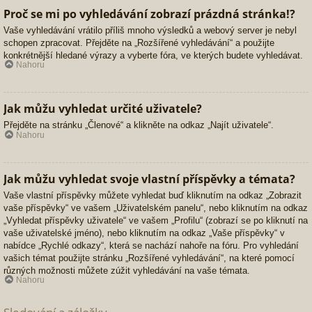
Proč se mi po vyhledávání zobrazí prázdná stránka!?
Vaše vyhledávání vrátilo příliš mnoho výsledků a webový server je nebyl
schopen zpracovat. Přejděte na „Rozšířené vyhledávání“ a použijte
konkrétnější hledané výrazy a vyberte fóra, ve kterých budete vyhledávat.
Nahoru
Jak můžu vyhledat určité uživatele?
Přejděte na stránku „Členové“ a klikněte na odkaz „Najít uživatele“.
Nahoru
Jak můžu vyhledat svoje vlastní příspěvky a témata?
Vaše vlastní příspěvky můžete vyhledat buď kliknutím na odkaz „Zobrazit
vaše příspěvky“ ve vašem „Uživatelském panelu“, nebo kliknutím na odkaz
„Vyhledat příspěvky uživatele“ ve vašem „Profilu“ (zobrazí se po kliknutí na
vaše uživatelské jméno), nebo kliknutím na odkaz „Vaše příspěvky“ v
nabídce „Rychlé odkazy“, která se nachází nahoře na fóru. Pro vyhledání
vašich témat použijte stránku „Rozšířené vyhledávání“, na které pomocí
různých možnosti můžete zúžit vyhledávání na vaše témata.
Nahoru