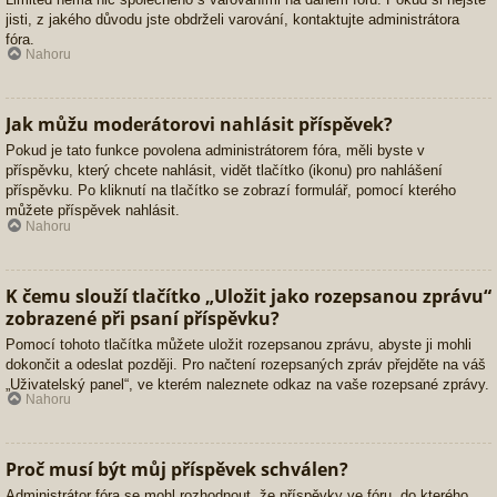
jisti, z jakého důvodu jste obdrželi varování, kontaktujte administrátora
fóra.
Nahoru
Jak můžu moderátorovi nahlásit příspěvek?
Pokud je tato funkce povolena administrátorem fóra, měli byste v
příspěvku, který chcete nahlásit, vidět tlačítko (ikonu) pro nahlášení
příspěvku. Po kliknutí na tlačítko se zobrazí formulář, pomocí kterého
můžete příspěvek nahlásit.
Nahoru
K čemu slouží tlačítko „Uložit jako rozepsanou zprávu“
zobrazené při psaní příspěvku?
Pomocí tohoto tlačítka můžete uložit rozepsanou zprávu, abyste ji mohli
dokončit a odeslat později. Pro načtení rozepsaných zpráv přejděte na váš
„Uživatelský panel“, ve kterém naleznete odkaz na vaše rozepsané zprávy.
Nahoru
Proč musí být můj příspěvek schválen?
Administrátor fóra se mohl rozhodnout, že příspěvky ve fóru, do kterého