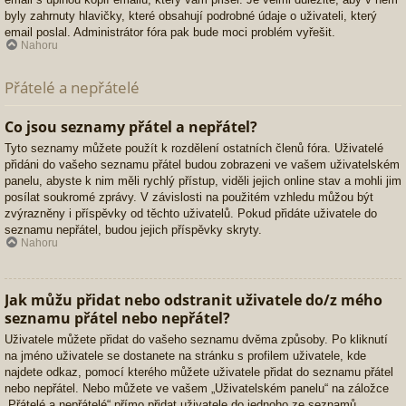
byly zahrnuty hlavičky, které obsahují podrobné údaje o uživateli, který
email poslal. Administrátor fóra pak bude moci problém vyřešit.
Nahoru
Přátelé a nepřátelé
Co jsou seznamy přátel a nepřátel?
Tyto seznamy můžete použít k rozdělení ostatních členů fóra. Uživatelé
přidáni do vašeho seznamu přátel budou zobrazeni ve vašem uživatelském
panelu, abyste k nim měli rychlý přístup, viděli jejich online stav a mohli jim
posílat soukromé zprávy. V závislosti na použitém vzhledu můžou být
zvýrazněny i příspěvky od těchto uživatelů. Pokud přidáte uživatele do
seznamu nepřátel, budou jejich příspěvky skryty.
Nahoru
Jak můžu přidat nebo odstranit uživatele do/z mého
seznamu přátel nebo nepřátel?
Uživatele můžete přidat do vašeho seznamu dvěma způsoby. Po kliknutí
na jméno uživatele se dostanete na stránku s profilem uživatele, kde
najdete odkaz, pomocí kterého můžete uživatele přidat do seznamu přátel
nebo nepřátel. Nebo můžete ve vašem „Uživatelském panelu“ na záložce
„Přátelé a nepřátelé“ přímo přidat uživatele do jednoho ze seznamů