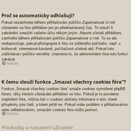
Proč se automaticky odhlašuji?
Pokud nezatrhnete během přihlašování políčko
Zapamatovat si mě
zůstanete na fóru přihlášen jen po přednastavený čas. To slouží k
zabránění zneužití vašeho účtu někým jiným. Abyste zůstali přihlášeni,
zatrhněte během přihlašování políčko
Zapamatovat si mě
. To se ale
nedoporučuje, pokud přistupujete k fóru ze sdíleného počítače, např. v
knihovně, internetové kavárně, počítačové učebně atd. Pokud toto
zaškrtávací políčko nevidíte, znamená to, že administrátor fóra tuto funkci
zakázal.
Nahoru
K čemu slouží funkce „Smazat všechny cookies fóra“?
Funkce „Smazat všechny cookies fóra“ smaže cookies vytvořené phpBB
fórem, díky kterým zůstáváte přihlášen ve fóru. Pokud je to povoleno
majitelem fóra, můžou být v cookies uloženy informace o tom, které
příspěvky jste četli, a které ještě ne. Pokud máte problém s přihlašováním
nebo odhlašováním, smazání cookies fóra může pomoci.
Nahoru
Předvolby a nastavení uživatele