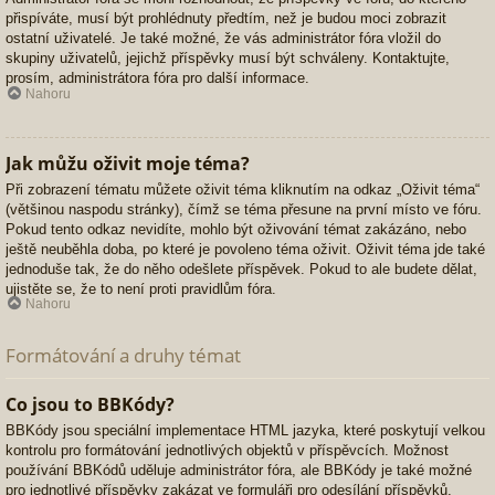
přispíváte, musí být prohlédnuty předtím, než je budou moci zobrazit
ostatní uživatelé. Je také možné, že vás administrátor fóra vložil do
skupiny uživatelů, jejichž příspěvky musí být schváleny. Kontaktujte,
prosím, administrátora fóra pro další informace.
Nahoru
Jak můžu oživit moje téma?
Při zobrazení tématu můžete oživit téma kliknutím na odkaz „Oživit téma“
(většinou naspodu stránky), čímž se téma přesune na první místo ve fóru.
Pokud tento odkaz nevidíte, mohlo být oživování témat zakázáno, nebo
ještě neuběhla doba, po které je povoleno téma oživit. Oživit téma jde také
jednoduše tak, že do něho odešlete příspěvek. Pokud to ale budete dělat,
ujistěte se, že to není proti pravidlům fóra.
Nahoru
Formátování a druhy témat
Co jsou to BBKódy?
BBKódy jsou speciální implementace HTML jazyka, které poskytují velkou
kontrolu pro formátování jednotlivých objektů v příspěvcích. Možnost
používání BBKódů uděluje administrátor fóra, ale BBKódy je také možné
pro jednotlivé příspěvky zakázat ve formuláři pro odesílání příspěvků.