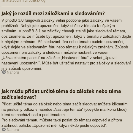
Sledování a záložky
Jaký je rozdíl mezi záložkami a sledováním?
V phpBB 3.0 fungovali záložky velmi podobně jako záložky ve vašem
prohlížeči. Nebyli jste upozorněni, když došlo v tématu k nějakým
změnám. V phpBB 3.1 se záložky chovají stejně jako sledování tématu,
což znamená, že můžete být upozorněni, když v tématu v záložkách dojde
k nějakým změnám. Při sledování fóra nebo tématu budete upozorněni,
když dojde ve sledovaném fóru nebo tématu k nějakým změnám. Způsob
upozornění pro záložky a sledování můžete nastavit ve vašem
„Uživatelském panelu“ na záložce „Nastavení fóra“ v sekci „Upravit
nastavení upozornění“. Může být užitečné nastavit pro záložky a sledování
jiný způsob upozornění.
Nahoru
Jak můžu přidat určité téma do záložek nebo téma
začít sledovat?
Přidat určité téma do záložek nebo téma začít sledovat můžete kliknutím
na příslušný odkaz v nabídce „Nástroje tématu“ (obvykle má ikonu klíče),
která se nachází nad a pod tématem.
Pro sledování tématu můžete také poslat do tématu odpověď a přitom
zatrhnout políčko „Upozornit mě, když někdo pošle odpověď“.
Nahoru