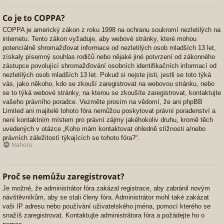
Co je to COPPA?
COPPA je americký zákon z roku 1998 na ochranu soukromí nezletilých na
internetu. Tento zákon vyžaduje, aby webové stránky, které mohou
potenciálně shromažďovat informace od nezletilých osob mladších 13 let,
získaly písemný souhlas rodičů nebo nějaké jiné potvrzení od zákonného
zástupce povolující shromažďování osobních identifikačních informací od
nezletilých osob mladších 13 let. Pokud si nejste jisti, jestli se toto týká
vás, jako někoho, kdo se zkouší zaregistrovat na webovou stránku, nebo
se to týká webové stránky, na kterou se zkoušíte zaregistrovat, kontaktujte
vašeho právního poradce. Vezměte prosím na vědomí, že ani phpBB
Limited ani majitelé tohoto fóra nemůžou poskytovat právní poradenství a
není kontaktním místem pro právní zájmy jakéhokoliv druhu, kromě těch
uvedených v otázce „Koho mám kontaktovat ohledně stížnosti a/nebo
právních záležitostí týkajících se tohoto fóra?“.
Nahoru
Proč se nemůžu zaregistrovat?
Je možné, že administrátor fóra zakázal registrace, aby zabránil novým
návštěvníkům, aby se stali členy fóra. Administrátor mohl také zakázat
vaši IP adresu nebo používání uživatelského jména, pomocí kterého se
snažíš zaregistrovat. Kontaktujte administrátora fóra a požádejte ho o