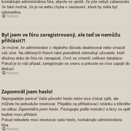
kontaktujte administrátora fóra, abyste se ujistili, že jste nebyli zabanováni.
Je také možné, že je na webu chyba v nastavení, která by měla být
odstraněna.
Nahoru
Byl jsem ve fóru zaregistrovaný, ale teď se nemůžu
přihlásit?!
Je možné, že administrátor z nějakého důvodu deaktivoval nebo smazal
váš účet. Na některých fórech také pravidelně odstraňují uživatele, kteří
dlouhou dobu do fóra nic nenapsali, čímž se zmenší velikost databáze.
Pokud je to váš případ, zaregistrujte se znovu a pokuste se více zapojit do
diskuzí.
Nahoru
Zapomněl jsem heslo!
Nepropadejte panice! Vaše původní heslo nelze sice získat zpět, ale
můžete ho jednoduše resetovat. Přejděte na přihlašovací stránku a klikněte
na odkaz
Zapomněl/a jsem heslo
. Postupujte podle instrukcí a brzy se opět
budete moci přihlásit.
Pokud nebudete moci resetovat vaše heslo, kontaktujte administrátora
fóra.
Nahoru