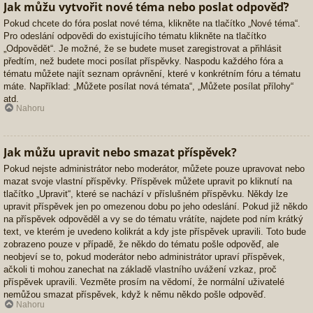
Jak můžu vytvořit nové téma nebo poslat odpověď?
Pokud chcete do fóra poslat nové téma, klikněte na tlačítko „Nové téma“.
Pro odeslání odpovědi do existujícího tématu klikněte na tlačítko
„Odpovědět“. Je možné, že se budete muset zaregistrovat a přihlásit
předtím, než budete moci posílat příspěvky. Naspodu každého fóra a
tématu můžete najít seznam oprávnění, které v konkrétním fóru a tématu
máte. Například: „Můžete posílat nová témata“, „Můžete posílat přílohy“
atd.
Nahoru
Jak můžu upravit nebo smazat příspěvek?
Pokud nejste administrátor nebo moderátor, můžete pouze upravovat nebo
mazat svoje vlastní příspěvky. Příspěvek můžete upravit po kliknutí na
tlačítko „Upravit“, které se nachází v příslušném příspěvku. Někdy lze
upravit příspěvek jen po omezenou dobu po jeho odeslání. Pokud již někdo
na příspěvek odpověděl a vy se do tématu vrátíte, najdete pod ním krátký
text, ve kterém je uvedeno kolikrát a kdy jste příspěvek upravili. Toto bude
zobrazeno pouze v případě, že někdo do tématu pošle odpověď, ale
neobjeví se to, pokud moderátor nebo administrátor upraví příspěvek,
ačkoli ti mohou zanechat na základě vlastního uvážení vzkaz, proč
příspěvek upravili. Vezměte prosím na vědomí, že normální uživatelé
nemůžou smazat příspěvek, když k němu někdo pošle odpověď.
Nahoru