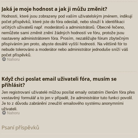
Jaká je moje hodnost a jak ji můžu změnit?
Hodnosti, které jsou zobrazeny pod vaším uživatelským jménem, indikují
počet příspěvků, které jste do fóra odeslali, nebo slouží k identifikaci
určitých uživatelů např. moderátorů a administrátorů. Obecně řečeno,
nemůžete sami změnit znění žádných hodností ve fóru, protože jsou
nastaveny administrátorem fóra. Prosím, nezatěžujte fórum zbytečným
přispíváním jen proto, abyste dosáhli vyšší hodnosti. Na většině fór to
nebude tolerováno a moderátor nebo administrátor jednoduše sníží váš
počet příspěvků.
Nahoru
Když chci poslat email uživateli fóra, musím se
přihlásit?
Jen registrovaní uživatelé můžou posílat emaily ostatním členům fóra přes
vestavěný formulář a to jen v případě, že administrátor tuto funkci povolil.
Je to z důvodu zabránění zneužití emailového systému anonymními
uživateli.
Nahoru
Psaní příspěvků