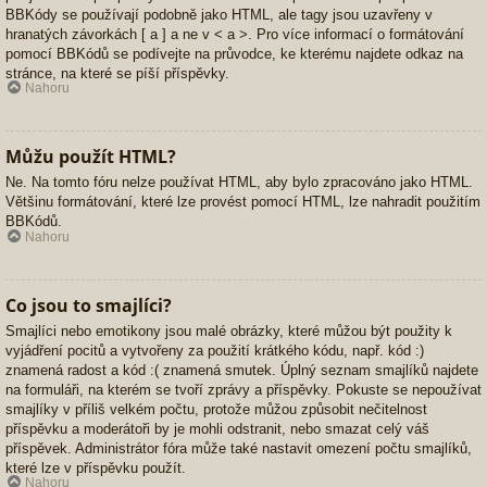
BBKódy se používají podobně jako HTML, ale tagy jsou uzavřeny v
hranatých závorkách [ a ] a ne v < a >. Pro více informací o formátování
pomocí BBKódů se podívejte na průvodce, ke kterému najdete odkaz na
stránce, na které se píší příspěvky.
Nahoru
Můžu použít HTML?
Ne. Na tomto fóru nelze používat HTML, aby bylo zpracováno jako HTML.
Většinu formátování, které lze provést pomocí HTML, lze nahradit použitím
BBKódů.
Nahoru
Co jsou to smajlíci?
Smajlíci nebo emotikony jsou malé obrázky, které můžou být použity k
vyjádření pocitů a vytvořeny za použití krátkého kódu, např. kód :)
znamená radost a kód :( znamená smutek. Úplný seznam smajlíků najdete
na formuláři, na kterém se tvoří zprávy a příspěvky. Pokuste se nepoužívat
smajlíky v příliš velkém počtu, protože můžou způsobit nečitelnost
příspěvku a moderátoři by je mohli odstranit, nebo smazat celý váš
příspěvek. Administrátor fóra může také nastavit omezení počtu smajlíků,
které lze v příspěvku použít.
Nahoru