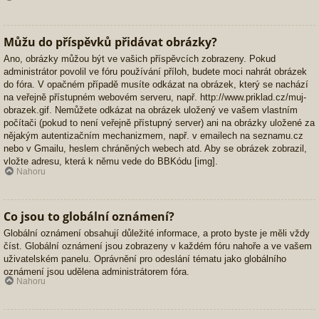
Můžu do příspěvků přidávat obrázky?
Ano, obrázky můžou být ve vašich příspěvcích zobrazeny. Pokud
administrátor povolil ve fóru používání příloh, budete moci nahrát obrázek
do fóra. V opačném případě musíte odkázat na obrázek, který se nachází
na veřejně přístupném webovém serveru, např. http://www.priklad.cz/muj-
obrazek.gif. Nemůžete odkázat na obrázek uložený ve vašem vlastním
počítači (pokud to není veřejně přístupný server) ani na obrázky uložené za
nějakým autentizačním mechanizmem, např. v emailech na seznamu.cz
nebo v Gmailu, heslem chráněných webech atd. Aby se obrázek zobrazil,
vložte adresu, která k němu vede do BBKódu [img].
Nahoru
Co jsou to globální oznámení?
Globální oznámení obsahují důležité informace, a proto byste je měli vždy
číst. Globální oznámení jsou zobrazeny v každém fóru nahoře a ve vašem
uživatelském panelu. Oprávnění pro odeslání tématu jako globálního
oznámení jsou udělena administrátorem fóra.
Nahoru