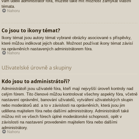
vám udělil administrátor fóra, můžete také mít možnost zamykat vlastní
témata.
Nahoru
Co jsou to ikony témat?
Ikony témat jsou autory témat vybrané obrázky asociované s příspěvky,
které můžou indikovat jejich obsah. Možnost používat ikony témat závisí
na oprávněních nastavených administrátorem fóra.
Nahoru
Uživatelské úrovně a skupiny
Kdo jsou to administrátoři?
Administrátoři jsou uživatelé fóra, kteří mají nejvyšší úroveň kontroly nad
celým fórem. Tito členové můžou kontrolovat všechny aspekty fóra, včetně
nastavení oprávnění, banování uživatelů, vytváření uživatelských skupin
nebo moderátorů atd. a to v závislosti na oprávněních, která jsou jim
udělena majitelem fóra nebo dalšími administrátory. Administrátoři také
můžou mít ve všech fórech úplné moderátorské schopnosti, opět v
závislosti na nastavení provedeném majitelem fóra nebo dalšími
administrátory.
Nahoru