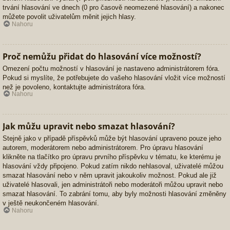
trvání hlasování ve dnech (0 pro časově neomezené hlasování) a nakonec
můžete povolit uživatelům měnit jejich hlasy.
Nahoru
Proč nemůžu přidat do hlasování více možností?
Omezení počtu možností v hlasování je nastaveno administrátorem fóra.
Pokud si myslíte, že potřebujete do vašeho hlasování vložit více možností
než je povoleno, kontaktujte administrátora fóra.
Nahoru
Jak můžu upravit nebo smazat hlasování?
Stejně jako v případě příspěvků může být hlasování upraveno pouze jeho
autorem, moderátorem nebo administrátorem. Pro úpravu hlasování
klikněte na tlačítko pro úpravu prvního příspěvku v tématu, ke kterému je
hlasování vždy připojeno. Pokud zatím nikdo nehlasoval, uživatelé můžou
smazat hlasování nebo v něm upravit jakoukoliv možnost. Pokud ale již
uživatelé hlasovali, jen administrátoři nebo moderátoři můžou upravit nebo
smazat hlasování. To zabrání tomu, aby byly možnosti hlasování změněny
v ještě neukončeném hlasování.
Nahoru