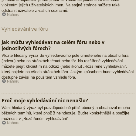
vložením jejich uživatelských jmen. Na stejné stránce můžete také
odstranit uživatele z vašich seznamů.
Nahoru
Vyhledávání ve fóru
Jak můžu vyhledávat na celém fóru nebo v
jednotlivých fórech?
Vložte hledaný výraz do vyhledávacího pole umístěného na obsahu fóra
(indexu) nebo na stránkách témat nebo fór. Na rozšířené vyhledávání
můžete přejít kliknutím na odkaz (nebo ikonu) „Rozšířené vyhledávání“,
který najdete na všech stránkách fóra. Jakým způsobem bude vyhledávání
dostupné závisí na použitém vzhledu fóra.
Nahoru
Proč moje vyhledávání nic nenašlo?
Vámi hledaný výraz byl pravděpodobně příliš obecný a obsahoval mnoho
běžných termínů, které phpBB neindexuje. Buďte konkrétnější a použijte
možnosti v „Rozšířeném vyhledávání“.
Nahoru