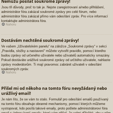
Nemůžu posílat soukromé zprávy!
Jsou tři důvody, proč to tak je. Nejste zaregistrovaní a/nebo přihlášení,
administrátor fóra zakázal soukromé zprávy pro celé fórum, nebo
administrátor fóra zakázal přímo vám odesílání zpráv. Pro více informací
kontaktujte administrátora fóra.
Nahoru
Dostávám nechtěné soukromé zprávy!
Ve vašem „Uživatelském panelu“ na záložce „Soukromé zprávy“ v sekci
„Pravidla, složky a nastavení“ můžete vytvořit pravidlo, pomocí kterého
budou zprávy od určeného uživatele nebo uživatelů automaticky smazány.
Pokud dostáváte urážlivé soukromé zprávy od určitého uživatele, nahlaste
zprávy moderátorům. Ti mají pravomoc zabránit uživateli v odesílání
soukromých zpráv.
Nahoru
Přišel mi od někoho na tomto fóru nevyžádaný nebo
urážlivý email!
Je nám líto, že se vám to stalo. Formulář pro odesílání emailů používaný
na tomto fóru obsahuje obranné mechanismy, pomocí kterých můžeme
vystopovat, kdo posílá takové emaily, proto pošlete administrátorovi fóra
email s úplnou kopií emailu, který vám přišel. Je velmi důležité, aby v něm