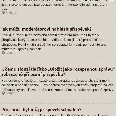
jisti, z jakého důvodu jste obdrželi varování, kontaktujte administrátora
fóra.
Nahoru
Jak můžu moderátorovi nahlásit příspěvek?
Pokud je tato funkce povolena administrátorem fóra, měli byste v
příspěvku, který chcete nahlásit, vidět tlačítko (ikonu) pro nahlášení
příspěvku. Po kliknutí na tlačítko se zobrazí formulář, pomocí kterého
můžete příspěvek nahlásit.
Nahoru
K čemu slouží tlačítko „Uložit jako rozepsanou zprávu“
zobrazené při psaní příspěvku?
Pomocí tohoto tlačítka můžete uložit rozepsanou zprávu, abyste ji mohli
dokončit a odeslat později. Pro načtení rozepsaných zpráv přejděte na váš
„Uživatelský panel“, ve kterém naleznete odkaz na vaše rozepsané zprávy.
Nahoru
Proč musí být můj příspěvek schválen?
Administrátor fóra se mohl rozhodnout, že příspěvky ve fóru, do kterého