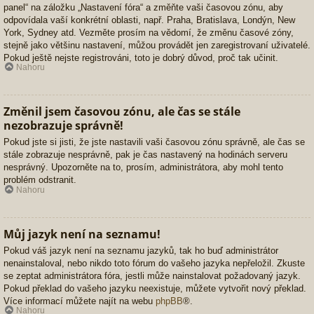
panel“ na záložku „Nastavení fóra“ a změňte vaši časovou zónu, aby
odpovídala vaší konkrétní oblasti, např. Praha, Bratislava, Londýn, New
York, Sydney atd. Vezměte prosím na vědomí, že změnu časové zóny,
stejně jako většinu nastavení, můžou provádět jen zaregistrovaní uživatelé.
Pokud ještě nejste registrováni, toto je dobrý důvod, proč tak učinit.
Nahoru
Změnil jsem časovou zónu, ale čas se stále
nezobrazuje správně!
Pokud jste si jisti, že jste nastavili vaši časovou zónu správně, ale čas se
stále zobrazuje nesprávně, pak je čas nastavený na hodinách serveru
nesprávný. Upozorněte na to, prosím, administrátora, aby mohl tento
problém odstranit.
Nahoru
Můj jazyk není na seznamu!
Pokud váš jazyk není na seznamu jazyků, tak ho buď administrátor
nenainstaloval, nebo nikdo toto fórum do vašeho jazyka nepřeložil. Zkuste
se zeptat administrátora fóra, jestli může nainstalovat požadovaný jazyk.
Pokud překlad do vašeho jazyku neexistuje, můžete vytvořit nový překlad.
Více informací můžete najít na webu
phpBB
®.
Nahoru