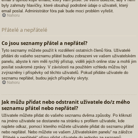
byly zahrnuty hlavičky, které obsahují podrobné údaje o uživateli, který
email poslal. Administrátor fóra pak bude moci problém vyřešit.
Nahoru
Přátelé a nepřátelé
Co jsou seznamy přátel a nepřátel?
Tyto seznamy můžete použít k rozdělení ostatních členů fóra. Uživatelé
přidáni do vašeho seznamu přátel budou zobrazeni ve vašem uživatelském
panelu, abyste k nim měli rychlý přístup, viděli jejich online stav a mohli jim
posílat soukromé zprávy. V závislosti na použitém vzhledu můžou být
zvýrazněny i příspěvky od těchto uživatelů. Pokud přidáte uživatele do
seznamu nepřátel, budou jejich příspěvky skryty.
Nahoru
Jak můžu přidat nebo odstranit uživatele do/z mého
seznamu přátel nebo nepřátel?
Uživatele můžete přidat do vašeho seznamu dvěma způsoby. Po kliknutí
na jméno uživatele se dostanete na stránku s profilem uživatele, kde
najdete odkaz, pomocí kterého můžete uživatele přidat do seznamu přátel
nebo nepřátel. Nebo můžete ve vašem „Uživatelském panelu“ na záložce
„Přátelé a nepřátelé“ přímo přidat uživatele do jednoho ze seznamů