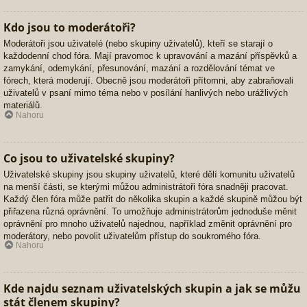
Kdo jsou to moderátoři?
Moderátoři jsou uživatelé (nebo skupiny uživatelů), kteří se starají o
každodenní chod fóra. Mají pravomoc k upravování a mazání příspěvků a
zamykání, odemykání, přesunování, mazání a rozdělování témat ve
fórech, která moderují. Obecně jsou moderátoři přítomni, aby zabraňovali
uživatelů v psaní mimo téma nebo v posílání hanlivých nebo urážlivých
materiálů.
Nahoru
Co jsou to uživatelské skupiny?
Uživatelské skupiny jsou skupiny uživatelů, které dělí komunitu uživatelů
na menší části, se kterými můžou administrátoři fóra snadněji pracovat.
Každý člen fóra může patřit do několika skupin a každé skupině můžou být
přiřazena různá oprávnění. To umožňuje administrátorům jednoduše měnit
oprávnění pro mnoho uživatelů najednou, například změnit oprávnění pro
moderátory, nebo povolit uživatelům přístup do soukromého fóra.
Nahoru
Kde najdu seznam uživatelských skupin a jak se můžu
stát členem skupiny?