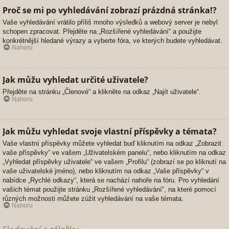
Proč se mi po vyhledávání zobrazí prázdná stránka!?
Vaše vyhledávání vrátilo příliš mnoho výsledků a webový server je nebyl
schopen zpracovat. Přejděte na „Rozšířené vyhledávání“ a použijte
konkrétnější hledané výrazy a vyberte fóra, ve kterých budete vyhledávat.
Nahoru
Jak můžu vyhledat určité uživatele?
Přejděte na stránku „Členové“ a klikněte na odkaz „Najít uživatele“.
Nahoru
Jak můžu vyhledat svoje vlastní příspěvky a témata?
Vaše vlastní příspěvky můžete vyhledat buď kliknutím na odkaz „Zobrazit
vaše příspěvky“ ve vašem „Uživatelském panelu“, nebo kliknutím na odkaz
„Vyhledat příspěvky uživatele“ ve vašem „Profilu“ (zobrazí se po kliknutí na
vaše uživatelské jméno), nebo kliknutím na odkaz „Vaše příspěvky“ v
nabídce „Rychlé odkazy“, která se nachází nahoře na fóru. Pro vyhledání
vašich témat použijte stránku „Rozšířené vyhledávání“, na které pomocí
různých možnosti můžete zúžit vyhledávání na vaše témata.
Nahoru