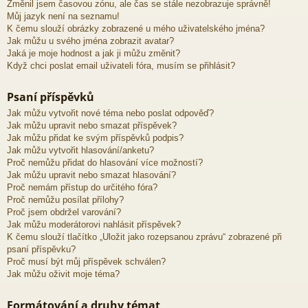
Změnil jsem časovou zónu, ale čas se stále nezobrazuje správně!
Můj jazyk není na seznamu!
K čemu slouží obrázky zobrazené u mého uživatelského jména?
Jak můžu u svého jména zobrazit avatar?
Jaká je moje hodnost a jak ji můžu změnit?
Když chci poslat email uživateli fóra, musím se přihlásit?
Psaní příspěvků
Jak můžu vytvořit nové téma nebo poslat odpověď?
Jak můžu upravit nebo smazat příspěvek?
Jak můžu přidat ke svým příspěvků podpis?
Jak můžu vytvořit hlasování/anketu?
Proč nemůžu přidat do hlasování více možností?
Jak můžu upravit nebo smazat hlasování?
Proč nemám přístup do určitého fóra?
Proč nemůžu posílat přílohy?
Proč jsem obdržel varování?
Jak můžu moderátorovi nahlásit příspěvek?
K čemu slouží tlačítko „Uložit jako rozepsanou zprávu“ zobrazené při
psaní příspěvku?
Proč musí být můj příspěvek schválen?
Jak můžu oživit moje téma?
Formátování a druhy témat