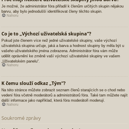
Je možné, že administrátor fóra přiřadil k členům určitých skupin nějakou
barvu, aby bylo jednodušší identifikovat členy těchto skupin.
Nahoru
Co je to „Výchozí uživatelská skupina“?
Pokud jste členem více než jedné uživatelské skupiny, vaše výchozí
uživatelská skupina určuje, jaká a barva a hodnost skupiny by měla být u
vašeho uživatelského jména zobrazena. Administrátor fóra vám může
udělit oprávnění ke změně vaší výchozí uživatelské skupiny ve vašem
„Uživatelském panelu“.
Nahoru
K čemu slouží odkaz „Tým“?
Na této stránce můžete zobrazit seznam členů starajících se o chod nebo
vedení fóra včetně moderátorů a administrátorů fóra. Také tam můžete najít
další informace jako například, která fóra moderátoři moderují.
Nahoru
Soukromé zprávy