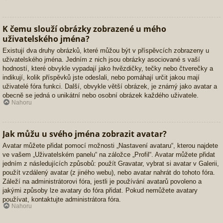
K čemu slouží obrázky zobrazené u mého
uživatelského jména?
Existují dva druhy obrázků, které můžou být v příspěvcích zobrazeny u
uživatelského jména. Jedním z nich jsou obrázky asociované s vaší
hodností, které obvykle vypadají jako hvězdičky, tečky nebo čtverečky a
indikují, kolik příspěvků jste odeslali, nebo pomáhají určit jakou mají
uživatelé fóra funkci. Další, obvykle větší obrázek, je známý jako avatar a
obecně se jedná o unikátní nebo osobní obrázek každého uživatele.
Nahoru
Jak můžu u svého jména zobrazit avatar?
Avatar můžete přidat pomocí možnosti „Nastavení avataru“, kterou najdete
ve vašem „Uživatelském panelu“ na záložce „Profil“. Avatar můžete přidat
jedním z následujících způsobů: použít Gravatar, vybrat si avatar v Galerii,
použít vzdálený avatar (z jiného webu), nebo avatar nahrát do tohoto fóra.
Záleží na administrátorovi fóra, jestli je používání avatarů povoleno a
jakými způsoby lze avatary do fóra přidat. Pokud nemůžete avatary
používat, kontaktujte administrátora fóra.
Nahoru