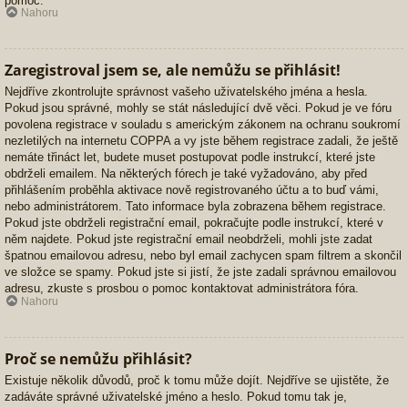
pomoc.
Nahoru
Zaregistroval jsem se, ale nemůžu se přihlásit!
Nejdříve zkontrolujte správnost vašeho uživatelského jména a hesla.
Pokud jsou správné, mohly se stát následující dvě věci. Pokud je ve fóru
povolena registrace v souladu s americkým zákonem na ochranu soukromí
nezletilých na internetu COPPA a vy jste během registrace zadali, že ještě
nemáte třináct let, budete muset postupovat podle instrukcí, které jste
obdrželi emailem. Na některých fórech je také vyžadováno, aby před
přihlášením proběhla aktivace nově registrovaného účtu a to buď vámi,
nebo administrátorem. Tato informace byla zobrazena během registrace.
Pokud jste obdrželi registrační email, pokračujte podle instrukcí, které v
něm najdete. Pokud jste registrační email neobdrželi, mohli jste zadat
špatnou emailovou adresu, nebo byl email zachycen spam filtrem a skončil
ve složce se spamy. Pokud jste si jistí, že jste zadali správnou emailovou
adresu, zkuste s prosbou o pomoc kontaktovat administrátora fóra.
Nahoru
Proč se nemůžu přihlásit?
Existuje několik důvodů, proč k tomu může dojít. Nejdříve se ujistěte, že
zadáváte správné uživatelské jméno a heslo. Pokud tomu tak je,