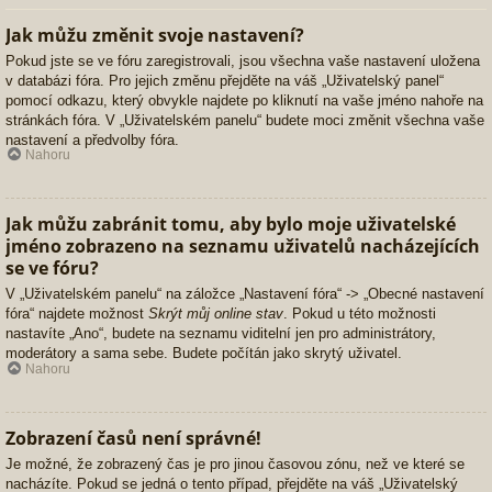
Jak můžu změnit svoje nastavení?
Pokud jste se ve fóru zaregistrovali, jsou všechna vaše nastavení uložena
v databázi fóra. Pro jejich změnu přejděte na váš „Uživatelský panel“
pomocí odkazu, který obvykle najdete po kliknutí na vaše jméno nahoře na
stránkách fóra. V „Uživatelském panelu“ budete moci změnit všechna vaše
nastavení a předvolby fóra.
Nahoru
Jak můžu zabránit tomu, aby bylo moje uživatelské
jméno zobrazeno na seznamu uživatelů nacházejících
se ve fóru?
V „Uživatelském panelu“ na záložce „Nastavení fóra“ -> „Obecné nastavení
fóra“ najdete možnost
Skrýt můj online stav
. Pokud u této možnosti
nastavíte „Ano“, budete na seznamu viditelní jen pro administrátory,
moderátory a sama sebe. Budete počítán jako skrytý uživatel.
Nahoru
Zobrazení časů není správné!
Je možné, že zobrazený čas je pro jinou časovou zónu, než ve které se
nacházíte. Pokud se jedná o tento případ, přejděte na váš „Uživatelský