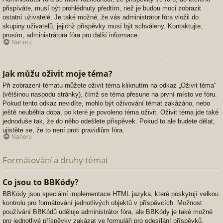
přispíváte, musí být prohlédnuty předtím, než je budou moci zobrazit
ostatní uživatelé. Je také možné, že vás administrátor fóra vložil do
skupiny uživatelů, jejichž příspěvky musí být schváleny. Kontaktujte,
prosím, administrátora fóra pro další informace.
Nahoru
Jak můžu oživit moje téma?
Při zobrazení tématu můžete oživit téma kliknutím na odkaz „Oživit téma“
(většinou naspodu stránky), čímž se téma přesune na první místo ve fóru.
Pokud tento odkaz nevidíte, mohlo být oživování témat zakázáno, nebo
ještě neuběhla doba, po které je povoleno téma oživit. Oživit téma jde také
jednoduše tak, že do něho odešlete příspěvek. Pokud to ale budete dělat,
ujistěte se, že to není proti pravidlům fóra.
Nahoru
Formátování a druhy témat
Co jsou to BBKódy?
BBKódy jsou speciální implementace HTML jazyka, které poskytují velkou
kontrolu pro formátování jednotlivých objektů v příspěvcích. Možnost
používání BBKódů uděluje administrátor fóra, ale BBKódy je také možné
pro jednotlivé příspěvky zakázat ve formuláři pro odesílání příspěvků.