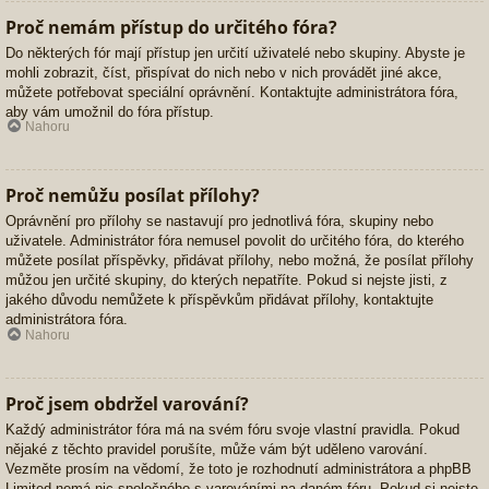
Proč nemám přístup do určitého fóra?
Do některých fór mají přístup jen určití uživatelé nebo skupiny. Abyste je
mohli zobrazit, číst, přispívat do nich nebo v nich provádět jiné akce,
můžete potřebovat speciální oprávnění. Kontaktujte administrátora fóra,
aby vám umožnil do fóra přístup.
Nahoru
Proč nemůžu posílat přílohy?
Oprávnění pro přílohy se nastavují pro jednotlivá fóra, skupiny nebo
uživatele. Administrátor fóra nemusel povolit do určitého fóra, do kterého
můžete posílat příspěvky, přidávat přílohy, nebo možná, že posílat přílohy
můžou jen určité skupiny, do kterých nepatříte. Pokud si nejste jisti, z
jakého důvodu nemůžete k příspěvkům přidávat přílohy, kontaktujte
administrátora fóra.
Nahoru
Proč jsem obdržel varování?
Každý administrátor fóra má na svém fóru svoje vlastní pravidla. Pokud
nějaké z těchto pravidel porušíte, může vám být uděleno varování.
Vezměte prosím na vědomí, že toto je rozhodnutí administrátora a phpBB
Limited nemá nic společného s varováními na daném fóru. Pokud si nejste