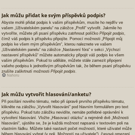
Jak můžu přidat ke svým příspěvků podpis?
Abyste mohli přidat podpis k vašim příspěvkům, musíte ho nejdřív ve
vašem „Uživatelském panelu“ na záložce „Profil“ vytvořit. Jakmile ho
vytvoříte, můžete při psaní příspěvku zatrhnout políčko
Připojit podpis
,
čímž váš podpis k příspěvku připojíte. Pomocí možnosti „Připojit můj
podpis ke všem mým příspěvkům“, kterou naleznete ve vašem
„Uživatelském panelu“ na záložce „Nastavení fóra“ v sekci „Výchozí
nastavení příspěvků“ můžete automaticky připojit váš podpis ke všem
vašim příspěvkům. Pokud to uděláte, můžete stále zamezit připojení
vašeho podpisu k jednotlivým příspěvkům tak, že během psaní příspěvku
zrušíte zaškrtnutí možnosti
Připojit podpis
.
Nahoru
Jak můžu vytvořit hlasování/anketu?
Při posílání nového tématu, nebo při úpravě prvního příspěvku tématu,
klikněte na záložku „Vytvořit hlasování“ pod hlavním formulářem pro text
příspěvku. Pokud tuto záložku nevidíte, nemáte potřebné oprávnění k
vytvoření hlasování. Vložte „Hlasovací otázku“ a nejméně dvě „Možnosti
hlasování“, ujistěte se, že je každá možnost napsaná v textovém poli na
vlastním řádku. Můžete také nastavit počet možností, které uživatel může
během hlasování vybrat (v poli „Možností na uživatele“), časové omezení