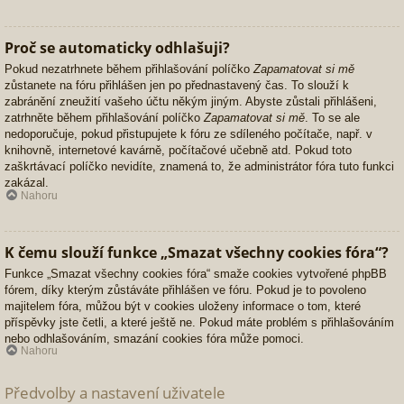
Proč se automaticky odhlašuji?
Pokud nezatrhnete během přihlašování políčko
Zapamatovat si mě
zůstanete na fóru přihlášen jen po přednastavený čas. To slouží k
zabránění zneužití vašeho účtu někým jiným. Abyste zůstali přihlášeni,
zatrhněte během přihlašování políčko
Zapamatovat si mě
. To se ale
nedoporučuje, pokud přistupujete k fóru ze sdíleného počítače, např. v
knihovně, internetové kavárně, počítačové učebně atd. Pokud toto
zaškrtávací políčko nevidíte, znamená to, že administrátor fóra tuto funkci
zakázal.
Nahoru
K čemu slouží funkce „Smazat všechny cookies fóra“?
Funkce „Smazat všechny cookies fóra“ smaže cookies vytvořené phpBB
fórem, díky kterým zůstáváte přihlášen ve fóru. Pokud je to povoleno
majitelem fóra, můžou být v cookies uloženy informace o tom, které
příspěvky jste četli, a které ještě ne. Pokud máte problém s přihlašováním
nebo odhlašováním, smazání cookies fóra může pomoci.
Nahoru
Předvolby a nastavení uživatele