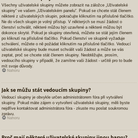
Všechny uživatelské skupiny můžete zobrazit na záložce „Uživatelské
skupiny“ ve vašem „Uživatelském panelu“. Pokud se chcete stát členem
některé z uživatelských skupin, pokračujte kliknutím na příslušné tlačítko.
Ne do všech skupin je volný přístup. V některých se musí žádost o
členství schválit, některé můžou být uzavřené a některé můžou být
dokonce skryté. Pokud je skupiny otevřená, můžete se stát jejím členem
po kliknutí na příslušné tlačítko. Pokud členství ve skupině vyžaduje
schválení, můžete o ně požádat kliknutím na příslušné tlačítko. Vedoucí
uživatelské skupiny bude muset schválit vaši žádost a může se vás
zeptat, proč se chcete stát členem skupiny. Neobtěžujte, prosím,
vedoucího skupiny v případě, že zamítne vaši žádost - určitě pro to bude
mít svoje důvody.
Nahoru
Jak se můžu stát vedoucím skupiny?
Vedoucí skupiny je obvykle určen administrátorem fóra při vytváření
skupiny. Pokud máte zájem o vytvoření uživatelské skupiny, měli byste
nejdříve kontaktovat administrátora fóra - zkuste mu poslat soukromou
zprávu.
Nahoru
Proč mají některé uživatelské skupiny jinou barvu?