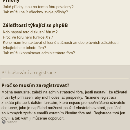
Přílohy
Jaké přílohy jsou na tomto fóru povoleny?
Jak můžu najít všechny svoje přílohy?
Záležitosti týkající se phpBB
Kdo napsal toto diskusní fórum?
Proč ve fóru není funkce XY?
Koho mám kontaktovat ohledně stížnosti a/nebo právních záležitostí
týkajících se tohoto fóra?
Jak můžu kontaktovat administrátora fóra?
Přihlašování a registrace
Proč se musím zaregistrovat?
Možná nemusíte, záleží na administrátorovi fóra, jestli nastaví, že uživatel
musí být přihlášen, aby mohl odesílat příspěvky. Nicméně registrací
získáte přístup k dalším funkcím, které nejsou pro nepřihlášené uživatele
dostupné, jako je například možnost použití vlastních avatarů, posílání
soukromých zpráv a emailů ostatním členům fóra atd. Registrace trvá jen
chvíli a tak vám ji můžeme doporučit.
Nahoru