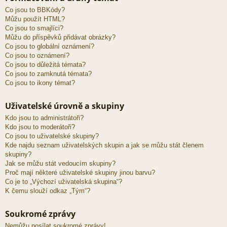
Co jsou to BBKódy?
Můžu použít HTML?
Co jsou to smajlíci?
Můžu do příspěvků přidávat obrázky?
Co jsou to globální oznámení?
Co jsou to oznámení?
Co jsou to důležitá témata?
Co jsou to zamknutá témata?
Co jsou to ikony témat?
Uživatelské úrovně a skupiny
Kdo jsou to administrátoři?
Kdo jsou to moderátoři?
Co jsou to uživatelské skupiny?
Kde najdu seznam uživatelských skupin a jak se můžu stát členem
skupiny?
Jak se můžu stát vedoucím skupiny?
Proč mají některé uživatelské skupiny jinou barvu?
Co je to „Výchozí uživatelská skupina“?
K čemu slouží odkaz „Tým“?
Soukromé zprávy
Nemůžu posílat soukromé zprávy!