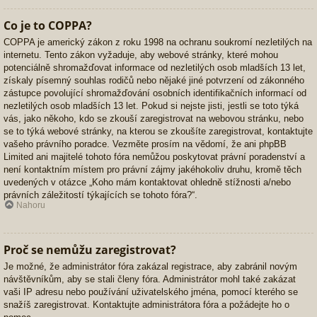
Co je to COPPA?
COPPA je americký zákon z roku 1998 na ochranu soukromí nezletilých na
internetu. Tento zákon vyžaduje, aby webové stránky, které mohou
potenciálně shromažďovat informace od nezletilých osob mladších 13 let,
získaly písemný souhlas rodičů nebo nějaké jiné potvrzení od zákonného
zástupce povolující shromažďování osobních identifikačních informací od
nezletilých osob mladších 13 let. Pokud si nejste jisti, jestli se toto týká
vás, jako někoho, kdo se zkouší zaregistrovat na webovou stránku, nebo
se to týká webové stránky, na kterou se zkoušíte zaregistrovat, kontaktujte
vašeho právního poradce. Vezměte prosím na vědomí, že ani phpBB
Limited ani majitelé tohoto fóra nemůžou poskytovat právní poradenství a
není kontaktním místem pro právní zájmy jakéhokoliv druhu, kromě těch
uvedených v otázce „Koho mám kontaktovat ohledně stížnosti a/nebo
právních záležitostí týkajících se tohoto fóra?“.
Nahoru
Proč se nemůžu zaregistrovat?
Je možné, že administrátor fóra zakázal registrace, aby zabránil novým
návštěvníkům, aby se stali členy fóra. Administrátor mohl také zakázat
vaši IP adresu nebo používání uživatelského jména, pomocí kterého se
snažíš zaregistrovat. Kontaktujte administrátora fóra a požádejte ho o