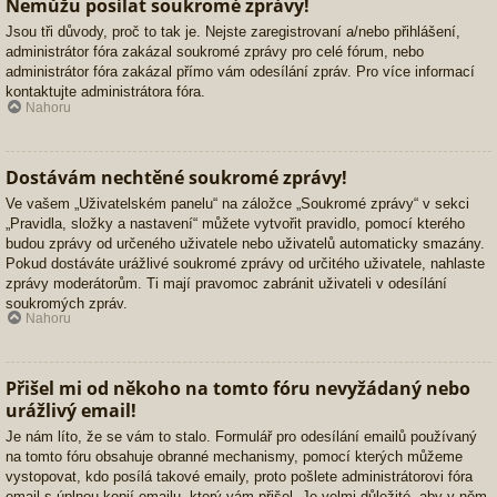
Nemůžu posílat soukromé zprávy!
Jsou tři důvody, proč to tak je. Nejste zaregistrovaní a/nebo přihlášení,
administrátor fóra zakázal soukromé zprávy pro celé fórum, nebo
administrátor fóra zakázal přímo vám odesílání zpráv. Pro více informací
kontaktujte administrátora fóra.
Nahoru
Dostávám nechtěné soukromé zprávy!
Ve vašem „Uživatelském panelu“ na záložce „Soukromé zprávy“ v sekci
„Pravidla, složky a nastavení“ můžete vytvořit pravidlo, pomocí kterého
budou zprávy od určeného uživatele nebo uživatelů automaticky smazány.
Pokud dostáváte urážlivé soukromé zprávy od určitého uživatele, nahlaste
zprávy moderátorům. Ti mají pravomoc zabránit uživateli v odesílání
soukromých zpráv.
Nahoru
Přišel mi od někoho na tomto fóru nevyžádaný nebo
urážlivý email!
Je nám líto, že se vám to stalo. Formulář pro odesílání emailů používaný
na tomto fóru obsahuje obranné mechanismy, pomocí kterých můžeme
vystopovat, kdo posílá takové emaily, proto pošlete administrátorovi fóra
email s úplnou kopií emailu, který vám přišel. Je velmi důležité, aby v něm