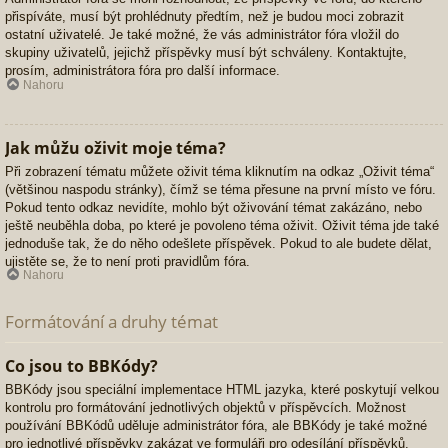
přispíváte, musí být prohlédnuty předtím, než je budou moci zobrazit
ostatní uživatelé. Je také možné, že vás administrátor fóra vložil do
skupiny uživatelů, jejichž příspěvky musí být schváleny. Kontaktujte,
prosím, administrátora fóra pro další informace.
Nahoru
Jak můžu oživit moje téma?
Při zobrazení tématu můžete oživit téma kliknutím na odkaz „Oživit téma“
(většinou naspodu stránky), čímž se téma přesune na první místo ve fóru.
Pokud tento odkaz nevidíte, mohlo být oživování témat zakázáno, nebo
ještě neuběhla doba, po které je povoleno téma oživit. Oživit téma jde také
jednoduše tak, že do něho odešlete příspěvek. Pokud to ale budete dělat,
ujistěte se, že to není proti pravidlům fóra.
Nahoru
Formátování a druhy témat
Co jsou to BBKódy?
BBKódy jsou speciální implementace HTML jazyka, které poskytují velkou
kontrolu pro formátování jednotlivých objektů v příspěvcích. Možnost
používání BBKódů uděluje administrátor fóra, ale BBKódy je také možné
pro jednotlivé příspěvky zakázat ve formuláři pro odesílání příspěvků.