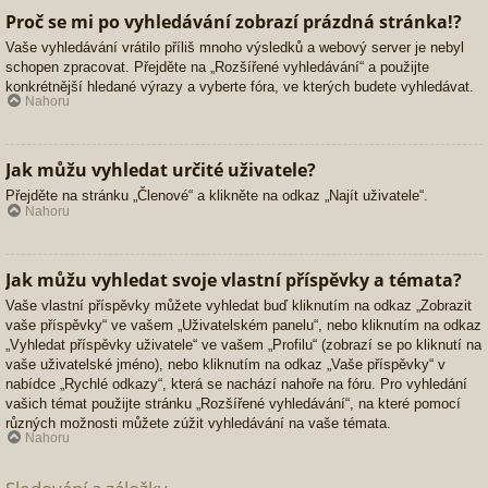
Proč se mi po vyhledávání zobrazí prázdná stránka!?
Vaše vyhledávání vrátilo příliš mnoho výsledků a webový server je nebyl
schopen zpracovat. Přejděte na „Rozšířené vyhledávání“ a použijte
konkrétnější hledané výrazy a vyberte fóra, ve kterých budete vyhledávat.
Nahoru
Jak můžu vyhledat určité uživatele?
Přejděte na stránku „Členové“ a klikněte na odkaz „Najít uživatele“.
Nahoru
Jak můžu vyhledat svoje vlastní příspěvky a témata?
Vaše vlastní příspěvky můžete vyhledat buď kliknutím na odkaz „Zobrazit
vaše příspěvky“ ve vašem „Uživatelském panelu“, nebo kliknutím na odkaz
„Vyhledat příspěvky uživatele“ ve vašem „Profilu“ (zobrazí se po kliknutí na
vaše uživatelské jméno), nebo kliknutím na odkaz „Vaše příspěvky“ v
nabídce „Rychlé odkazy“, která se nachází nahoře na fóru. Pro vyhledání
vašich témat použijte stránku „Rozšířené vyhledávání“, na které pomocí
různých možnosti můžete zúžit vyhledávání na vaše témata.
Nahoru