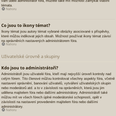
vám udělil administrátor fóra, můžete také mít možnost zamykat vlastní
témata.
Nahoru
Co jsou to ikony témat?
Ikony témat jsou autory témat vybrané obrázky asociované s příspěvky,
které můžou indikovat jejich obsah. Možnost používat ikony témat závisí
na oprávněních nastavených administrátorem fóra.
Nahoru
Uživatelské úrovně a skupiny
Kdo jsou to administrátoři?
Administrátoři jsou uživatelé fóra, kteří mají nejvyšší úroveň kontroly nad
celým fórem. Tito členové můžou kontrolovat všechny aspekty fóra, včetně
nastavení oprávnění, banování uživatelů, vytváření uživatelských skupin
nebo moderátorů atd. a to v závislosti na oprávněních, která jsou jim
udělena majitelem fóra nebo dalšími administrátory. Administrátoři také
můžou mít ve všech fórech úplné moderátorské schopnosti, opět v
závislosti na nastavení provedeném majitelem fóra nebo dalšími
administrátory.
Nahoru