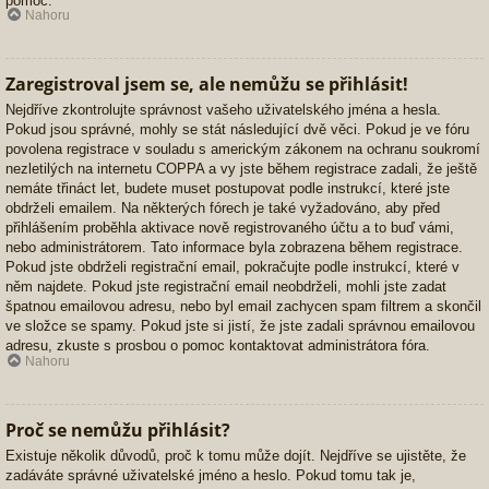
pomoc.
Nahoru
Zaregistroval jsem se, ale nemůžu se přihlásit!
Nejdříve zkontrolujte správnost vašeho uživatelského jména a hesla.
Pokud jsou správné, mohly se stát následující dvě věci. Pokud je ve fóru
povolena registrace v souladu s americkým zákonem na ochranu soukromí
nezletilých na internetu COPPA a vy jste během registrace zadali, že ještě
nemáte třináct let, budete muset postupovat podle instrukcí, které jste
obdrželi emailem. Na některých fórech je také vyžadováno, aby před
přihlášením proběhla aktivace nově registrovaného účtu a to buď vámi,
nebo administrátorem. Tato informace byla zobrazena během registrace.
Pokud jste obdrželi registrační email, pokračujte podle instrukcí, které v
něm najdete. Pokud jste registrační email neobdrželi, mohli jste zadat
špatnou emailovou adresu, nebo byl email zachycen spam filtrem a skončil
ve složce se spamy. Pokud jste si jistí, že jste zadali správnou emailovou
adresu, zkuste s prosbou o pomoc kontaktovat administrátora fóra.
Nahoru
Proč se nemůžu přihlásit?
Existuje několik důvodů, proč k tomu může dojít. Nejdříve se ujistěte, že
zadáváte správné uživatelské jméno a heslo. Pokud tomu tak je,