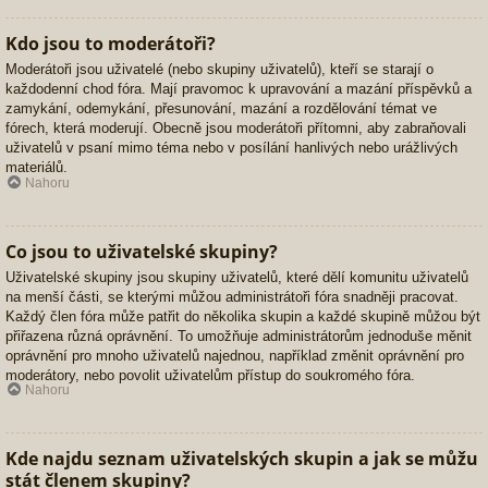
Kdo jsou to moderátoři?
Moderátoři jsou uživatelé (nebo skupiny uživatelů), kteří se starají o
každodenní chod fóra. Mají pravomoc k upravování a mazání příspěvků a
zamykání, odemykání, přesunování, mazání a rozdělování témat ve
fórech, která moderují. Obecně jsou moderátoři přítomni, aby zabraňovali
uživatelů v psaní mimo téma nebo v posílání hanlivých nebo urážlivých
materiálů.
Nahoru
Co jsou to uživatelské skupiny?
Uživatelské skupiny jsou skupiny uživatelů, které dělí komunitu uživatelů
na menší části, se kterými můžou administrátoři fóra snadněji pracovat.
Každý člen fóra může patřit do několika skupin a každé skupině můžou být
přiřazena různá oprávnění. To umožňuje administrátorům jednoduše měnit
oprávnění pro mnoho uživatelů najednou, například změnit oprávnění pro
moderátory, nebo povolit uživatelům přístup do soukromého fóra.
Nahoru
Kde najdu seznam uživatelských skupin a jak se můžu
stát členem skupiny?