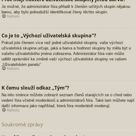
Je možné, že administrátor fóra přiřadil k členům určitých skupin nějakou
barvu, aby bylo jednodušší identifikovat členy těchto skupin.
Nahoru
Co je to „Výchozí uživatelská skupina“?
Pokud jste členem více než jedné uživatelské skupiny, vaše výchozí
uživatelská skupina určuje, jaká a barva a hodnost skupiny by měla být u
vašeho uživatelského jména zobrazena. Administrátor fóra vám může
udělit oprávnění ke změně vaší výchozí uživatelské skupiny ve vašem
„Uživatelském panelu“.
Nahoru
K čemu slouží odkaz „Tým“?
Na této stránce můžete zobrazit seznam členů starajících se o chod nebo
vedení fóra včetně moderátorů a administrátorů fóra. Také tam můžete najít
další informace jako například, která fóra moderátoři moderují.
Nahoru
Soukromé zprávy