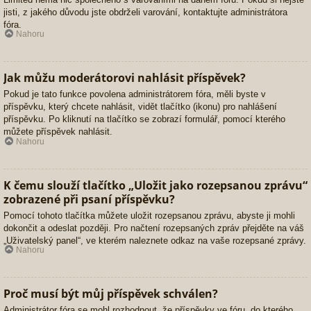
jisti, z jakého důvodu jste obdrželi varování, kontaktujte administrátora
fóra.
Nahoru
Jak můžu moderátorovi nahlásit příspěvek?
Pokud je tato funkce povolena administrátorem fóra, měli byste v
příspěvku, který chcete nahlásit, vidět tlačítko (ikonu) pro nahlášení
příspěvku. Po kliknutí na tlačítko se zobrazí formulář, pomocí kterého
můžete příspěvek nahlásit.
Nahoru
K čemu slouží tlačítko „Uložit jako rozepsanou zprávu“
zobrazené při psaní příspěvku?
Pomocí tohoto tlačítka můžete uložit rozepsanou zprávu, abyste ji mohli
dokončit a odeslat později. Pro načtení rozepsaných zpráv přejděte na váš
„Uživatelský panel“, ve kterém naleznete odkaz na vaše rozepsané zprávy.
Nahoru
Proč musí být můj příspěvek schválen?
Administrátor fóra se mohl rozhodnout, že příspěvky ve fóru, do kterého