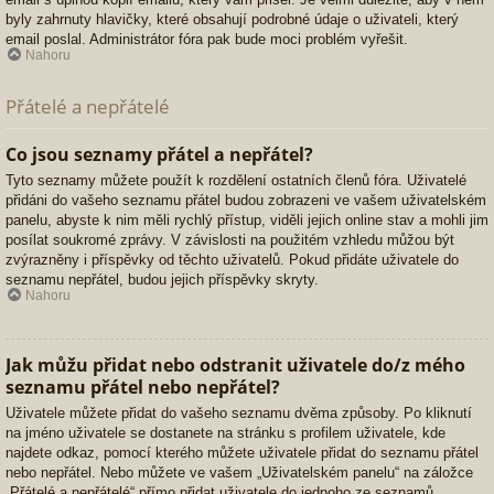
byly zahrnuty hlavičky, které obsahují podrobné údaje o uživateli, který
email poslal. Administrátor fóra pak bude moci problém vyřešit.
Nahoru
Přátelé a nepřátelé
Co jsou seznamy přátel a nepřátel?
Tyto seznamy můžete použít k rozdělení ostatních členů fóra. Uživatelé
přidáni do vašeho seznamu přátel budou zobrazeni ve vašem uživatelském
panelu, abyste k nim měli rychlý přístup, viděli jejich online stav a mohli jim
posílat soukromé zprávy. V závislosti na použitém vzhledu můžou být
zvýrazněny i příspěvky od těchto uživatelů. Pokud přidáte uživatele do
seznamu nepřátel, budou jejich příspěvky skryty.
Nahoru
Jak můžu přidat nebo odstranit uživatele do/z mého
seznamu přátel nebo nepřátel?
Uživatele můžete přidat do vašeho seznamu dvěma způsoby. Po kliknutí
na jméno uživatele se dostanete na stránku s profilem uživatele, kde
najdete odkaz, pomocí kterého můžete uživatele přidat do seznamu přátel
nebo nepřátel. Nebo můžete ve vašem „Uživatelském panelu“ na záložce
„Přátelé a nepřátelé“ přímo přidat uživatele do jednoho ze seznamů