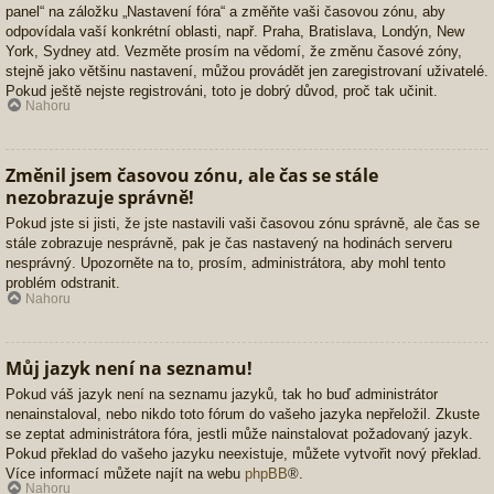
panel“ na záložku „Nastavení fóra“ a změňte vaši časovou zónu, aby
odpovídala vaší konkrétní oblasti, např. Praha, Bratislava, Londýn, New
York, Sydney atd. Vezměte prosím na vědomí, že změnu časové zóny,
stejně jako většinu nastavení, můžou provádět jen zaregistrovaní uživatelé.
Pokud ještě nejste registrováni, toto je dobrý důvod, proč tak učinit.
Nahoru
Změnil jsem časovou zónu, ale čas se stále
nezobrazuje správně!
Pokud jste si jisti, že jste nastavili vaši časovou zónu správně, ale čas se
stále zobrazuje nesprávně, pak je čas nastavený na hodinách serveru
nesprávný. Upozorněte na to, prosím, administrátora, aby mohl tento
problém odstranit.
Nahoru
Můj jazyk není na seznamu!
Pokud váš jazyk není na seznamu jazyků, tak ho buď administrátor
nenainstaloval, nebo nikdo toto fórum do vašeho jazyka nepřeložil. Zkuste
se zeptat administrátora fóra, jestli může nainstalovat požadovaný jazyk.
Pokud překlad do vašeho jazyku neexistuje, můžete vytvořit nový překlad.
Více informací můžete najít na webu
phpBB
®.
Nahoru