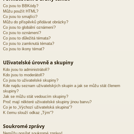
Co jsou to BBKódy?
Můžu použít HTML?
Co jsou to smajlíci?
Můžu do příspěvků přidávat obrázky?
Co jsou to globální oznámení?
Co jsou to oznámení?
Co jsou to důležitá témata?
Co jsou to zamknutá témata?
Co jsou to ikony témat?
Uživatelské úrovně a skupiny
Kdo jsou to administrátoři?
Kdo jsou to moderátoři?
Co jsou to uživatelské skupiny?
Kde najdu seznam uživatelských skupin a jak se můžu stát členem
skupiny?
Jak se můžu stát vedoucím skupiny?
Proč mají některé uživatelské skupiny jinou barvu?
Co je to „Výchozí uživatelská skupina“?
K čemu slouží odkaz „Tým“?
Soukromé zprávy
Nemůžu posílat soukromé zprávy!