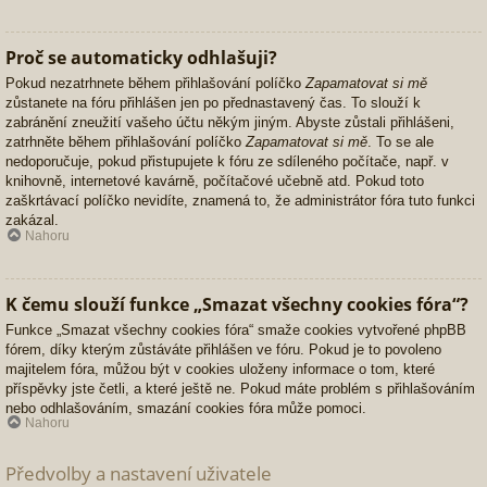
Proč se automaticky odhlašuji?
Pokud nezatrhnete během přihlašování políčko
Zapamatovat si mě
zůstanete na fóru přihlášen jen po přednastavený čas. To slouží k
zabránění zneužití vašeho účtu někým jiným. Abyste zůstali přihlášeni,
zatrhněte během přihlašování políčko
Zapamatovat si mě
. To se ale
nedoporučuje, pokud přistupujete k fóru ze sdíleného počítače, např. v
knihovně, internetové kavárně, počítačové učebně atd. Pokud toto
zaškrtávací políčko nevidíte, znamená to, že administrátor fóra tuto funkci
zakázal.
Nahoru
K čemu slouží funkce „Smazat všechny cookies fóra“?
Funkce „Smazat všechny cookies fóra“ smaže cookies vytvořené phpBB
fórem, díky kterým zůstáváte přihlášen ve fóru. Pokud je to povoleno
majitelem fóra, můžou být v cookies uloženy informace o tom, které
příspěvky jste četli, a které ještě ne. Pokud máte problém s přihlašováním
nebo odhlašováním, smazání cookies fóra může pomoci.
Nahoru
Předvolby a nastavení uživatele