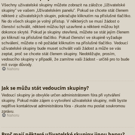
Všechny uživatelské skupiny můžete zobrazit na záložce „Uživatelské
skupiny“ ve vašem „Uživatelském panelu“. Pokud se chcete stát členem
některé z uživatelských skupin, pokračujte kliknutím na příslušné tlačítko.
Ne do všech skupin je volný přístup. V některých se musí žádost o
členství schválit, některé můžou být uzavřené a některé můžou být
dokonce skryté. Pokud je skupiny otevřená, můžete se stát jejím členem
po kliknutí na příslušné tlačítko. Pokud členství ve skupině vyžaduje
schválení, můžete o ně požádat kliknutím na příslušné tlačítko. Vedoucí
uživatelské skupiny bude muset schválit vaši žádost a může se vás
zeptat, proč se chcete stát členem skupiny. Neobtěžujte, prosím,
vedoucího skupiny v případě, že zamítne vaši žádost - určitě pro to bude
mít svoje důvody.
Nahoru
Jak se můžu stát vedoucím skupiny?
Vedoucí skupiny je obvykle určen administrátorem fóra při vytváření
skupiny. Pokud máte zájem o vytvoření uživatelské skupiny, měli byste
nejdříve kontaktovat administrátora fóra - zkuste mu poslat soukromou
zprávu.
Nahoru
Proč mají některé uživatelské skupiny jinou barvu?