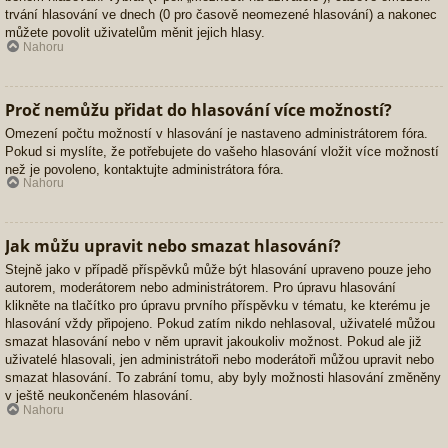
trvání hlasování ve dnech (0 pro časově neomezené hlasování) a nakonec
můžete povolit uživatelům měnit jejich hlasy.
Nahoru
Proč nemůžu přidat do hlasování více možností?
Omezení počtu možností v hlasování je nastaveno administrátorem fóra.
Pokud si myslíte, že potřebujete do vašeho hlasování vložit více možností
než je povoleno, kontaktujte administrátora fóra.
Nahoru
Jak můžu upravit nebo smazat hlasování?
Stejně jako v případě příspěvků může být hlasování upraveno pouze jeho
autorem, moderátorem nebo administrátorem. Pro úpravu hlasování
klikněte na tlačítko pro úpravu prvního příspěvku v tématu, ke kterému je
hlasování vždy připojeno. Pokud zatím nikdo nehlasoval, uživatelé můžou
smazat hlasování nebo v něm upravit jakoukoliv možnost. Pokud ale již
uživatelé hlasovali, jen administrátoři nebo moderátoři můžou upravit nebo
smazat hlasování. To zabrání tomu, aby byly možnosti hlasování změněny
v ještě neukončeném hlasování.
Nahoru