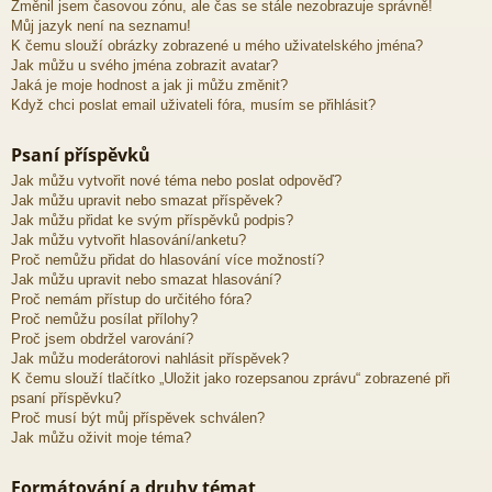
Změnil jsem časovou zónu, ale čas se stále nezobrazuje správně!
Můj jazyk není na seznamu!
K čemu slouží obrázky zobrazené u mého uživatelského jména?
Jak můžu u svého jména zobrazit avatar?
Jaká je moje hodnost a jak ji můžu změnit?
Když chci poslat email uživateli fóra, musím se přihlásit?
Psaní příspěvků
Jak můžu vytvořit nové téma nebo poslat odpověď?
Jak můžu upravit nebo smazat příspěvek?
Jak můžu přidat ke svým příspěvků podpis?
Jak můžu vytvořit hlasování/anketu?
Proč nemůžu přidat do hlasování více možností?
Jak můžu upravit nebo smazat hlasování?
Proč nemám přístup do určitého fóra?
Proč nemůžu posílat přílohy?
Proč jsem obdržel varování?
Jak můžu moderátorovi nahlásit příspěvek?
K čemu slouží tlačítko „Uložit jako rozepsanou zprávu“ zobrazené při
psaní příspěvku?
Proč musí být můj příspěvek schválen?
Jak můžu oživit moje téma?
Formátování a druhy témat