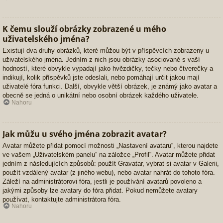
K čemu slouží obrázky zobrazené u mého
uživatelského jména?
Existují dva druhy obrázků, které můžou být v příspěvcích zobrazeny u
uživatelského jména. Jedním z nich jsou obrázky asociované s vaší
hodností, které obvykle vypadají jako hvězdičky, tečky nebo čtverečky a
indikují, kolik příspěvků jste odeslali, nebo pomáhají určit jakou mají
uživatelé fóra funkci. Další, obvykle větší obrázek, je známý jako avatar a
obecně se jedná o unikátní nebo osobní obrázek každého uživatele.
Nahoru
Jak můžu u svého jména zobrazit avatar?
Avatar můžete přidat pomocí možnosti „Nastavení avataru“, kterou najdete
ve vašem „Uživatelském panelu“ na záložce „Profil“. Avatar můžete přidat
jedním z následujících způsobů: použít Gravatar, vybrat si avatar v Galerii,
použít vzdálený avatar (z jiného webu), nebo avatar nahrát do tohoto fóra.
Záleží na administrátorovi fóra, jestli je používání avatarů povoleno a
jakými způsoby lze avatary do fóra přidat. Pokud nemůžete avatary
používat, kontaktujte administrátora fóra.
Nahoru