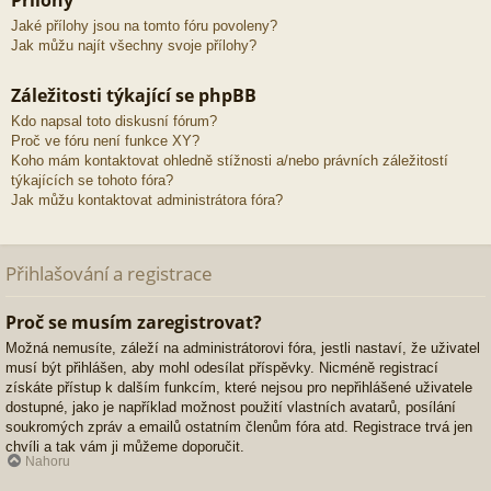
Přílohy
Jaké přílohy jsou na tomto fóru povoleny?
Jak můžu najít všechny svoje přílohy?
Záležitosti týkající se phpBB
Kdo napsal toto diskusní fórum?
Proč ve fóru není funkce XY?
Koho mám kontaktovat ohledně stížnosti a/nebo právních záležitostí
týkajících se tohoto fóra?
Jak můžu kontaktovat administrátora fóra?
Přihlašování a registrace
Proč se musím zaregistrovat?
Možná nemusíte, záleží na administrátorovi fóra, jestli nastaví, že uživatel
musí být přihlášen, aby mohl odesílat příspěvky. Nicméně registrací
získáte přístup k dalším funkcím, které nejsou pro nepřihlášené uživatele
dostupné, jako je například možnost použití vlastních avatarů, posílání
soukromých zpráv a emailů ostatním členům fóra atd. Registrace trvá jen
chvíli a tak vám ji můžeme doporučit.
Nahoru