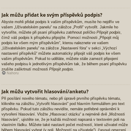
Jak můžu přidat ke svým příspěvků podpis?
Abyste mohli přidat podpis k vašim příspěvkům, musíte ho nejdřív ve
vašem „Uživatelském panelu“ na záložce „Profil“ vytvořit. Jakmile ho
vytvoříte, můžete při psaní příspěvku zatrhnout políčko
Připojit podpis
,
čímž váš podpis k příspěvku připojíte. Pomocí možnosti „Připojit můj
podpis ke všem mým příspěvkům“, kterou naleznete ve vašem
„Uživatelském panelu“ na záložce „Nastavení fóra“ v sekci „Výchozí
nastavení příspěvků“ můžete automaticky připojit váš podpis ke všem
vašim příspěvkům. Pokud to uděláte, můžete stále zamezit připojení
vašeho podpisu k jednotlivým příspěvkům tak, že během psaní příspěvku
zrušíte zaškrtnutí možnosti
Připojit podpis
.
Nahoru
Jak můžu vytvořit hlasování/anketu?
Při posílání nového tématu, nebo při úpravě prvního příspěvku tématu,
klikněte na záložku „Vytvořit hlasování“ pod hlavním formulářem pro text
příspěvku. Pokud tuto záložku nevidíte, nemáte potřebné oprávnění k
vytvoření hlasování. Vložte „Hlasovací otázku“ a nejméně dvě „Možnosti
hlasování“, ujistěte se, že je každá možnost napsaná v textovém poli na
vlastním řádku. Můžete také nastavit počet možností, které uživatel může
během hlasování vybrat (v poli „Možností na uživatele“), časové omezení