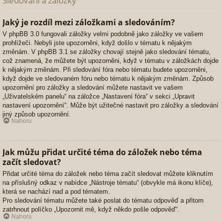
Sledování a záložky
Jaký je rozdíl mezi záložkami a sledováním?
V phpBB 3.0 fungovali záložky velmi podobně jako záložky ve vašem
prohlížeči. Nebyli jste upozorněni, když došlo v tématu k nějakým
změnám. V phpBB 3.1 se záložky chovají stejně jako sledování tématu,
což znamená, že můžete být upozorněni, když v tématu v záložkách dojde
k nějakým změnám. Při sledování fóra nebo tématu budete upozorněni,
když dojde ve sledovaném fóru nebo tématu k nějakým změnám. Způsob
upozornění pro záložky a sledování můžete nastavit ve vašem
„Uživatelském panelu“ na záložce „Nastavení fóra“ v sekci „Upravit
nastavení upozornění“. Může být užitečné nastavit pro záložky a sledování
jiný způsob upozornění.
Nahoru
Jak můžu přidat určité téma do záložek nebo téma
začít sledovat?
Přidat určité téma do záložek nebo téma začít sledovat můžete kliknutím
na příslušný odkaz v nabídce „Nástroje tématu“ (obvykle má ikonu klíče),
která se nachází nad a pod tématem.
Pro sledování tématu můžete také poslat do tématu odpověď a přitom
zatrhnout políčko „Upozornit mě, když někdo pošle odpověď“.
Nahoru