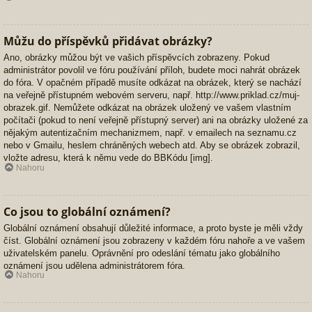
Můžu do příspěvků přidávat obrázky?
Ano, obrázky můžou být ve vašich příspěvcích zobrazeny. Pokud
administrátor povolil ve fóru používání příloh, budete moci nahrát obrázek
do fóra. V opačném případě musíte odkázat na obrázek, který se nachází
na veřejně přístupném webovém serveru, např. http://www.priklad.cz/muj-
obrazek.gif. Nemůžete odkázat na obrázek uložený ve vašem vlastním
počítači (pokud to není veřejně přístupný server) ani na obrázky uložené za
nějakým autentizačním mechanizmem, např. v emailech na seznamu.cz
nebo v Gmailu, heslem chráněných webech atd. Aby se obrázek zobrazil,
vložte adresu, která k němu vede do BBKódu [img].
Nahoru
Co jsou to globální oznámení?
Globální oznámení obsahují důležité informace, a proto byste je měli vždy
číst. Globální oznámení jsou zobrazeny v každém fóru nahoře a ve vašem
uživatelském panelu. Oprávnění pro odeslání tématu jako globálního
oznámení jsou udělena administrátorem fóra.
Nahoru