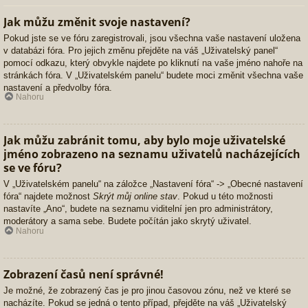
Jak můžu změnit svoje nastavení?
Pokud jste se ve fóru zaregistrovali, jsou všechna vaše nastavení uložena
v databázi fóra. Pro jejich změnu přejděte na váš „Uživatelský panel“
pomocí odkazu, který obvykle najdete po kliknutí na vaše jméno nahoře na
stránkách fóra. V „Uživatelském panelu“ budete moci změnit všechna vaše
nastavení a předvolby fóra.
Nahoru
Jak můžu zabránit tomu, aby bylo moje uživatelské
jméno zobrazeno na seznamu uživatelů nacházejících
se ve fóru?
V „Uživatelském panelu“ na záložce „Nastavení fóra“ -> „Obecné nastavení
fóra“ najdete možnost
Skrýt můj online stav
. Pokud u této možnosti
nastavíte „Ano“, budete na seznamu viditelní jen pro administrátory,
moderátory a sama sebe. Budete počítán jako skrytý uživatel.
Nahoru
Zobrazení časů není správné!
Je možné, že zobrazený čas je pro jinou časovou zónu, než ve které se
nacházíte. Pokud se jedná o tento případ, přejděte na váš „Uživatelský