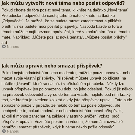
Jak můžu vytvořit nové téma nebo poslat odpověď?
Pokud chcete do fóra poslat nové téma, klikněte na tlačítko „Nové téma“.
Pro odeslání odpovědi do existujícího tématu klikněte na tlačítko
„Odpovědět“. Je možné, že se budete muset zaregistrovat a přihlásit
předtím, než budete moci posílat příspěvky. Naspodu každého fóra a
tématu můžete najít seznam oprávnění, které v konkrétním fóru a tématu
máte. Například: „Můžete posílat nová témata“, „Můžete posílat přílohy“
atd.
Nahoru
Jak můžu upravit nebo smazat příspěvek?
Pokud nejste administrátor nebo moderátor, můžete pouze upravovat nebo
mazat svoje vlastní příspěvky. Příspěvek můžete upravit po kliknutí na
tlačítko „Upravit“, které se nachází v příslušném příspěvku. Někdy lze
upravit příspěvek jen po omezenou dobu po jeho odeslání. Pokud již někdo
na příspěvek odpověděl a vy se do tématu vrátíte, najdete pod ním krátký
text, ve kterém je uvedeno kolikrát a kdy jste příspěvek upravili. Toto bude
zobrazeno pouze v případě, že někdo do tématu pošle odpověď, ale
neobjeví se to, pokud moderátor nebo administrátor upraví příspěvek,
ačkoli ti mohou zanechat na základě vlastního uvážení vzkaz, proč
příspěvek upravili. Vezměte prosím na vědomí, že normální uživatelé
nemůžou smazat příspěvek, když k němu někdo pošle odpověď.
Nahoru