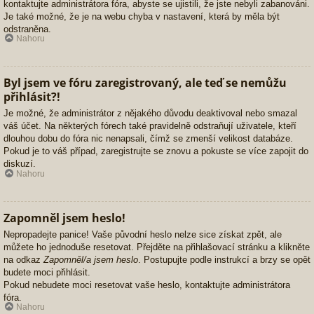
kontaktujte administrátora fóra, abyste se ujistili, že jste nebyli zabanováni.
Je také možné, že je na webu chyba v nastavení, která by měla být
odstraněna.
Nahoru
Byl jsem ve fóru zaregistrovaný, ale teď se nemůžu
přihlásit?!
Je možné, že administrátor z nějakého důvodu deaktivoval nebo smazal
váš účet. Na některých fórech také pravidelně odstraňují uživatele, kteří
dlouhou dobu do fóra nic nenapsali, čímž se zmenší velikost databáze.
Pokud je to váš případ, zaregistrujte se znovu a pokuste se více zapojit do
diskuzí.
Nahoru
Zapomněl jsem heslo!
Nepropadejte panice! Vaše původní heslo nelze sice získat zpět, ale
můžete ho jednoduše resetovat. Přejděte na přihlašovací stránku a klikněte
na odkaz
Zapomněl/a jsem heslo
. Postupujte podle instrukcí a brzy se opět
budete moci přihlásit.
Pokud nebudete moci resetovat vaše heslo, kontaktujte administrátora
fóra.
Nahoru