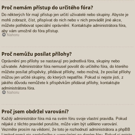
Proč nemám přístup do určitého fóra?
Do některých fór mají přístup jen určití uživatelé nebo skupiny. Abyste je
mohli zobrazit, číst, přispívat do nich nebo v nich provádět jiné akce,
můžete potřebovat speciální oprávnění. Kontaktujte administrátora fóra,
aby vám umožnil do fóra přístup.
Nahoru
Proč nemůžu posílat přílohy?
Oprávnění pro přílohy se nastavují pro jednotlivá fóra, skupiny nebo
uživatele. Administrátor fóra nemusel povolit do určitého fóra, do kterého
můžete posílat příspěvky, přidávat přílohy, nebo možná, že posílat přílohy
můžou jen určité skupiny, do kterých nepatříte. Pokud si nejste jisti, z
jakého důvodu nemůžete k příspěvkům přidávat přílohy, kontaktujte
administrátora fóra.
Nahoru
Proč jsem obdržel varování?
Každý administrátor fóra má na svém fóru svoje vlastní pravidla. Pokud
nějaké z těchto pravidel porušíte, může vám být uděleno varování.
Vezměte prosím na vědomí, že toto je rozhodnutí administrátora a phpBB
Limited nemá nic společného s varováními na daném fóru. Pokud si nejste