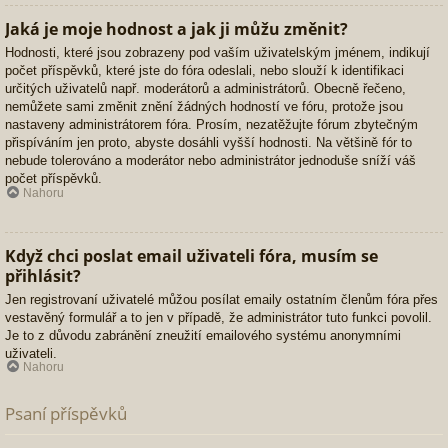
Jaká je moje hodnost a jak ji můžu změnit?
Hodnosti, které jsou zobrazeny pod vaším uživatelským jménem, indikují
počet příspěvků, které jste do fóra odeslali, nebo slouží k identifikaci
určitých uživatelů např. moderátorů a administrátorů. Obecně řečeno,
nemůžete sami změnit znění žádných hodností ve fóru, protože jsou
nastaveny administrátorem fóra. Prosím, nezatěžujte fórum zbytečným
přispíváním jen proto, abyste dosáhli vyšší hodnosti. Na většině fór to
nebude tolerováno a moderátor nebo administrátor jednoduše sníží váš
počet příspěvků.
Nahoru
Když chci poslat email uživateli fóra, musím se
přihlásit?
Jen registrovaní uživatelé můžou posílat emaily ostatním členům fóra přes
vestavěný formulář a to jen v případě, že administrátor tuto funkci povolil.
Je to z důvodu zabránění zneužití emailového systému anonymními
uživateli.
Nahoru
Psaní příspěvků