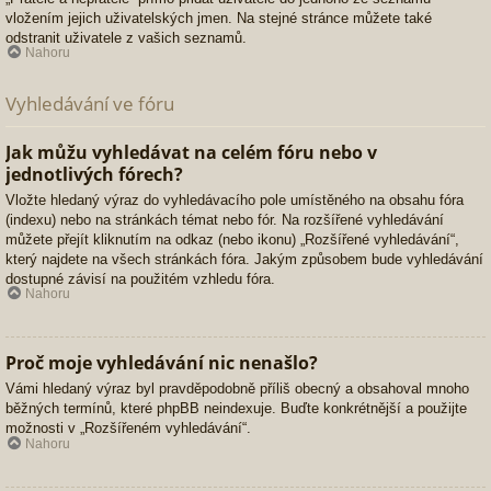
vložením jejich uživatelských jmen. Na stejné stránce můžete také
odstranit uživatele z vašich seznamů.
Nahoru
Vyhledávání ve fóru
Jak můžu vyhledávat na celém fóru nebo v
jednotlivých fórech?
Vložte hledaný výraz do vyhledávacího pole umístěného na obsahu fóra
(indexu) nebo na stránkách témat nebo fór. Na rozšířené vyhledávání
můžete přejít kliknutím na odkaz (nebo ikonu) „Rozšířené vyhledávání“,
který najdete na všech stránkách fóra. Jakým způsobem bude vyhledávání
dostupné závisí na použitém vzhledu fóra.
Nahoru
Proč moje vyhledávání nic nenašlo?
Vámi hledaný výraz byl pravděpodobně příliš obecný a obsahoval mnoho
běžných termínů, které phpBB neindexuje. Buďte konkrétnější a použijte
možnosti v „Rozšířeném vyhledávání“.
Nahoru