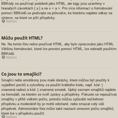
BBKódy se používají podobně jako HTML, ale tagy jsou uzavřeny v
hranatých závorkách [ a ] a ne v < a >. Pro více informací o formátování
pomocí BBKódů se podívejte na průvodce, ke kterému najdete odkaz na
stránce, na které se píší příspěvky.
Nahoru
Můžu použít HTML?
Ne. Na tomto fóru nelze používat HTML, aby bylo zpracováno jako HTML.
Většinu formátování, které lze provést pomocí HTML, lze nahradit použitím
BBKódů.
Nahoru
Co jsou to smajlíci?
Smajlíci nebo emotikony jsou malé obrázky, které můžou být použity k
vyjádření pocitů a vytvořeny za použití krátkého kódu, např. kód :)
znamená radost a kód :( znamená smutek. Úplný seznam smajlíků najdete
na formuláři, na kterém se tvoří zprávy a příspěvky. Pokuste se nepoužívat
smajlíky v příliš velkém počtu, protože můžou způsobit nečitelnost
příspěvku a moderátoři by je mohli odstranit, nebo smazat celý váš
příspěvek. Administrátor fóra může také nastavit omezení počtu smajlíků,
které lze v příspěvku použít.
Nahoru