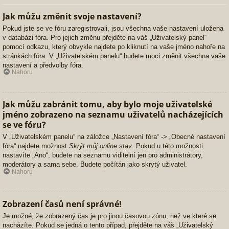
Jak můžu změnit svoje nastavení?
Pokud jste se ve fóru zaregistrovali, jsou všechna vaše nastavení uložena
v databázi fóra. Pro jejich změnu přejděte na váš „Uživatelský panel“
pomocí odkazu, který obvykle najdete po kliknutí na vaše jméno nahoře na
stránkách fóra. V „Uživatelském panelu“ budete moci změnit všechna vaše
nastavení a předvolby fóra.
Nahoru
Jak můžu zabránit tomu, aby bylo moje uživatelské
jméno zobrazeno na seznamu uživatelů nacházejících
se ve fóru?
V „Uživatelském panelu“ na záložce „Nastavení fóra“ -> „Obecné nastavení
fóra“ najdete možnost
Skrýt můj online stav
. Pokud u této možnosti
nastavíte „Ano“, budete na seznamu viditelní jen pro administrátory,
moderátory a sama sebe. Budete počítán jako skrytý uživatel.
Nahoru
Zobrazení časů není správné!
Je možné, že zobrazený čas je pro jinou časovou zónu, než ve které se
nacházíte. Pokud se jedná o tento případ, přejděte na váš „Uživatelský