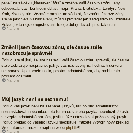
panel“ na záložku „Nastavení fóra“ a změňte vaši časovou zónu, aby
odpovídala vaší konkrétní oblasti, např. Praha, Bratislava, Londýn, New
York, Sydney atd. Vezměte prosím na vědomí, že změnu časové zóny,
stejně jako většinu nastavení, můžou provádět jen zaregistrovaní uživatelé.
Pokud ještě nejste registrováni, toto je dobrý důvod, proč tak učinit.
Nahoru
Změnil jsem časovou zónu, ale čas se stále
nezobrazuje správně!
Pokud jste si jisti, že jste nastavili vaši časovou zónu správně, ale čas se
stále zobrazuje nesprávně, pak je čas nastavený na hodinách serveru
nesprávný. Upozorněte na to, prosím, administrátora, aby mohl tento
problém odstranit.
Nahoru
Můj jazyk není na seznamu!
Pokud váš jazyk není na seznamu jazyků, tak ho buď administrátor
nenainstaloval, nebo nikdo toto fórum do vašeho jazyka nepřeložil. Zkuste
se zeptat administrátora fóra, jestli může nainstalovat požadovaný jazyk.
Pokud překlad do vašeho jazyku neexistuje, můžete vytvořit nový překlad.
Více informací můžete najít na webu
phpBB
®.
Nahoru