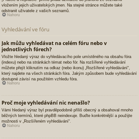
vložením jejich uživatelských jmen. Na stejné stránce můžete také
odstranit uživatele z vašich seznamů.
Nahoru
Vyhledávání ve fóru
Jak můžu vyhledávat na celém fóru nebo v
jednotlivých fórech?
Vložte hledaný výraz do vyhledávacího pole umístěného na obsahu fóra
(indexu) nebo na stránkách témat nebo fór. Na rozšířené vyhledávání
můžete přejít kliknutím na odkaz (nebo ikonu) „Rozšířené vyhledávání“,
který najdete na všech stránkách fóra. Jakým způsobem bude vyhledávání
dostupné závisí na použitém vzhledu fóra.
Nahoru
Proč moje vyhledávání nic nenašlo?
Vámi hledaný výraz byl pravděpodobně příliš obecný a obsahoval mnoho
běžných termínů, které phpBB neindexuje. Buďte konkrétnější a použijte
možnosti v „Rozšířeném vyhledávání“.
Nahoru