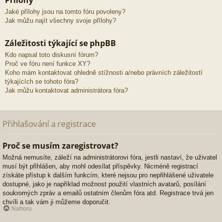
Přílohy
Jaké přílohy jsou na tomto fóru povoleny?
Jak můžu najít všechny svoje přílohy?
Záležitosti týkající se phpBB
Kdo napsal toto diskusní fórum?
Proč ve fóru není funkce XY?
Koho mám kontaktovat ohledně stížnosti a/nebo právních záležitostí
týkajících se tohoto fóra?
Jak můžu kontaktovat administrátora fóra?
Přihlašování a registrace
Proč se musím zaregistrovat?
Možná nemusíte, záleží na administrátorovi fóra, jestli nastaví, že uživatel
musí být přihlášen, aby mohl odesílat příspěvky. Nicméně registrací
získáte přístup k dalším funkcím, které nejsou pro nepřihlášené uživatele
dostupné, jako je například možnost použití vlastních avatarů, posílání
soukromých zpráv a emailů ostatním členům fóra atd. Registrace trvá jen
chvíli a tak vám ji můžeme doporučit.
Nahoru