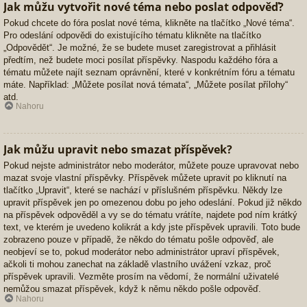
Jak můžu vytvořit nové téma nebo poslat odpověď?
Pokud chcete do fóra poslat nové téma, klikněte na tlačítko „Nové téma“.
Pro odeslání odpovědi do existujícího tématu klikněte na tlačítko
„Odpovědět“. Je možné, že se budete muset zaregistrovat a přihlásit
předtím, než budete moci posílat příspěvky. Naspodu každého fóra a
tématu můžete najít seznam oprávnění, které v konkrétním fóru a tématu
máte. Například: „Můžete posílat nová témata“, „Můžete posílat přílohy“
atd.
Nahoru
Jak můžu upravit nebo smazat příspěvek?
Pokud nejste administrátor nebo moderátor, můžete pouze upravovat nebo
mazat svoje vlastní příspěvky. Příspěvek můžete upravit po kliknutí na
tlačítko „Upravit“, které se nachází v příslušném příspěvku. Někdy lze
upravit příspěvek jen po omezenou dobu po jeho odeslání. Pokud již někdo
na příspěvek odpověděl a vy se do tématu vrátíte, najdete pod ním krátký
text, ve kterém je uvedeno kolikrát a kdy jste příspěvek upravili. Toto bude
zobrazeno pouze v případě, že někdo do tématu pošle odpověď, ale
neobjeví se to, pokud moderátor nebo administrátor upraví příspěvek,
ačkoli ti mohou zanechat na základě vlastního uvážení vzkaz, proč
příspěvek upravili. Vezměte prosím na vědomí, že normální uživatelé
nemůžou smazat příspěvek, když k němu někdo pošle odpověď.
Nahoru