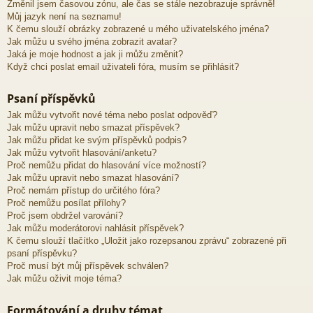
Změnil jsem časovou zónu, ale čas se stále nezobrazuje správně!
Můj jazyk není na seznamu!
K čemu slouží obrázky zobrazené u mého uživatelského jména?
Jak můžu u svého jména zobrazit avatar?
Jaká je moje hodnost a jak ji můžu změnit?
Když chci poslat email uživateli fóra, musím se přihlásit?
Psaní příspěvků
Jak můžu vytvořit nové téma nebo poslat odpověď?
Jak můžu upravit nebo smazat příspěvek?
Jak můžu přidat ke svým příspěvků podpis?
Jak můžu vytvořit hlasování/anketu?
Proč nemůžu přidat do hlasování více možností?
Jak můžu upravit nebo smazat hlasování?
Proč nemám přístup do určitého fóra?
Proč nemůžu posílat přílohy?
Proč jsem obdržel varování?
Jak můžu moderátorovi nahlásit příspěvek?
K čemu slouží tlačítko „Uložit jako rozepsanou zprávu“ zobrazené při
psaní příspěvku?
Proč musí být můj příspěvek schválen?
Jak můžu oživit moje téma?
Formátování a druhy témat