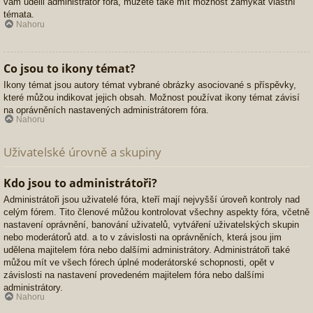
vám udělil administrátor fóra, můžete také mít možnost zamykat vlastní
témata.
Nahoru
Co jsou to ikony témat?
Ikony témat jsou autory témat vybrané obrázky asociované s příspěvky,
které můžou indikovat jejich obsah. Možnost používat ikony témat závisí
na oprávněních nastavených administrátorem fóra.
Nahoru
Uživatelské úrovně a skupiny
Kdo jsou to administrátoři?
Administrátoři jsou uživatelé fóra, kteří mají nejvyšší úroveň kontroly nad
celým fórem. Tito členové můžou kontrolovat všechny aspekty fóra, včetně
nastavení oprávnění, banování uživatelů, vytváření uživatelských skupin
nebo moderátorů atd. a to v závislosti na oprávněních, která jsou jim
udělena majitelem fóra nebo dalšími administrátory. Administrátoři také
můžou mít ve všech fórech úplné moderátorské schopnosti, opět v
závislosti na nastavení provedeném majitelem fóra nebo dalšími
administrátory.
Nahoru