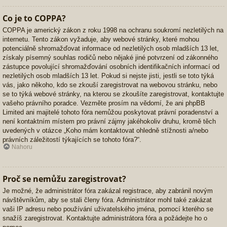
Co je to COPPA?
COPPA je americký zákon z roku 1998 na ochranu soukromí nezletilých na
internetu. Tento zákon vyžaduje, aby webové stránky, které mohou
potenciálně shromažďovat informace od nezletilých osob mladších 13 let,
získaly písemný souhlas rodičů nebo nějaké jiné potvrzení od zákonného
zástupce povolující shromažďování osobních identifikačních informací od
nezletilých osob mladších 13 let. Pokud si nejste jisti, jestli se toto týká
vás, jako někoho, kdo se zkouší zaregistrovat na webovou stránku, nebo
se to týká webové stránky, na kterou se zkoušíte zaregistrovat, kontaktujte
vašeho právního poradce. Vezměte prosím na vědomí, že ani phpBB
Limited ani majitelé tohoto fóra nemůžou poskytovat právní poradenství a
není kontaktním místem pro právní zájmy jakéhokoliv druhu, kromě těch
uvedených v otázce „Koho mám kontaktovat ohledně stížnosti a/nebo
právních záležitostí týkajících se tohoto fóra?“.
Nahoru
Proč se nemůžu zaregistrovat?
Je možné, že administrátor fóra zakázal registrace, aby zabránil novým
návštěvníkům, aby se stali členy fóra. Administrátor mohl také zakázat
vaši IP adresu nebo používání uživatelského jména, pomocí kterého se
snažíš zaregistrovat. Kontaktujte administrátora fóra a požádejte ho o