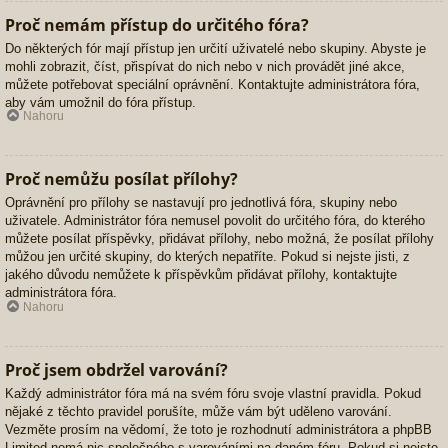
Proč nemám přístup do určitého fóra?
Do některých fór mají přístup jen určití uživatelé nebo skupiny. Abyste je
mohli zobrazit, číst, přispívat do nich nebo v nich provádět jiné akce,
můžete potřebovat speciální oprávnění. Kontaktujte administrátora fóra,
aby vám umožnil do fóra přístup.
Nahoru
Proč nemůžu posílat přílohy?
Oprávnění pro přílohy se nastavují pro jednotlivá fóra, skupiny nebo
uživatele. Administrátor fóra nemusel povolit do určitého fóra, do kterého
můžete posílat příspěvky, přidávat přílohy, nebo možná, že posílat přílohy
můžou jen určité skupiny, do kterých nepatříte. Pokud si nejste jisti, z
jakého důvodu nemůžete k příspěvkům přidávat přílohy, kontaktujte
administrátora fóra.
Nahoru
Proč jsem obdržel varování?
Každý administrátor fóra má na svém fóru svoje vlastní pravidla. Pokud
nějaké z těchto pravidel porušíte, může vám být uděleno varování.
Vezměte prosím na vědomí, že toto je rozhodnutí administrátora a phpBB
Limited nemá nic společného s varováními na daném fóru. Pokud si nejste