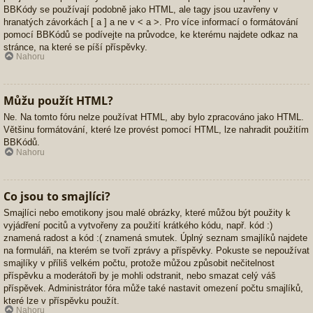
BBKódy se používají podobně jako HTML, ale tagy jsou uzavřeny v
hranatých závorkách [ a ] a ne v < a >. Pro více informací o formátování
pomocí BBKódů se podívejte na průvodce, ke kterému najdete odkaz na
stránce, na které se píší příspěvky.
Nahoru
Můžu použít HTML?
Ne. Na tomto fóru nelze používat HTML, aby bylo zpracováno jako HTML.
Většinu formátování, které lze provést pomocí HTML, lze nahradit použitím
BBKódů.
Nahoru
Co jsou to smajlíci?
Smajlíci nebo emotikony jsou malé obrázky, které můžou být použity k
vyjádření pocitů a vytvořeny za použití krátkého kódu, např. kód :)
znamená radost a kód :( znamená smutek. Úplný seznam smajlíků najdete
na formuláři, na kterém se tvoří zprávy a příspěvky. Pokuste se nepoužívat
smajlíky v příliš velkém počtu, protože můžou způsobit nečitelnost
příspěvku a moderátoři by je mohli odstranit, nebo smazat celý váš
příspěvek. Administrátor fóra může také nastavit omezení počtu smajlíků,
které lze v příspěvku použít.
Nahoru