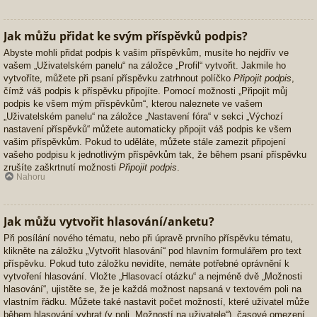
Jak můžu přidat ke svým příspěvků podpis?
Abyste mohli přidat podpis k vašim příspěvkům, musíte ho nejdřív ve
vašem „Uživatelském panelu“ na záložce „Profil“ vytvořit. Jakmile ho
vytvoříte, můžete při psaní příspěvku zatrhnout políčko
Připojit podpis
,
čímž váš podpis k příspěvku připojíte. Pomocí možnosti „Připojit můj
podpis ke všem mým příspěvkům“, kterou naleznete ve vašem
„Uživatelském panelu“ na záložce „Nastavení fóra“ v sekci „Výchozí
nastavení příspěvků“ můžete automaticky připojit váš podpis ke všem
vašim příspěvkům. Pokud to uděláte, můžete stále zamezit připojení
vašeho podpisu k jednotlivým příspěvkům tak, že během psaní příspěvku
zrušíte zaškrtnutí možnosti
Připojit podpis
.
Nahoru
Jak můžu vytvořit hlasování/anketu?
Při posílání nového tématu, nebo při úpravě prvního příspěvku tématu,
klikněte na záložku „Vytvořit hlasování“ pod hlavním formulářem pro text
příspěvku. Pokud tuto záložku nevidíte, nemáte potřebné oprávnění k
vytvoření hlasování. Vložte „Hlasovací otázku“ a nejméně dvě „Možnosti
hlasování“, ujistěte se, že je každá možnost napsaná v textovém poli na
vlastním řádku. Můžete také nastavit počet možností, které uživatel může
během hlasování vybrat (v poli „Možností na uživatele“), časové omezení