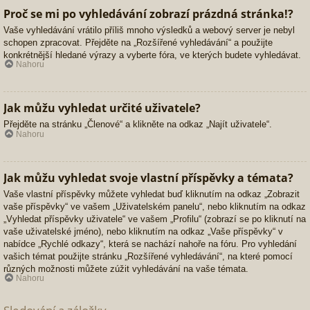
Proč se mi po vyhledávání zobrazí prázdná stránka!?
Vaše vyhledávání vrátilo příliš mnoho výsledků a webový server je nebyl
schopen zpracovat. Přejděte na „Rozšířené vyhledávání“ a použijte
konkrétnější hledané výrazy a vyberte fóra, ve kterých budete vyhledávat.
Nahoru
Jak můžu vyhledat určité uživatele?
Přejděte na stránku „Členové“ a klikněte na odkaz „Najít uživatele“.
Nahoru
Jak můžu vyhledat svoje vlastní příspěvky a témata?
Vaše vlastní příspěvky můžete vyhledat buď kliknutím na odkaz „Zobrazit
vaše příspěvky“ ve vašem „Uživatelském panelu“, nebo kliknutím na odkaz
„Vyhledat příspěvky uživatele“ ve vašem „Profilu“ (zobrazí se po kliknutí na
vaše uživatelské jméno), nebo kliknutím na odkaz „Vaše příspěvky“ v
nabídce „Rychlé odkazy“, která se nachází nahoře na fóru. Pro vyhledání
vašich témat použijte stránku „Rozšířené vyhledávání“, na které pomocí
různých možnosti můžete zúžit vyhledávání na vaše témata.
Nahoru