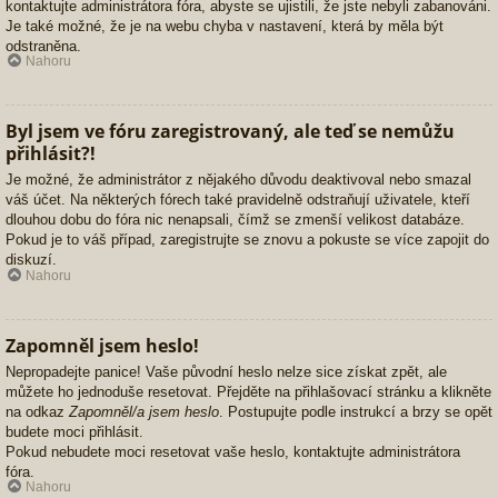
kontaktujte administrátora fóra, abyste se ujistili, že jste nebyli zabanováni.
Je také možné, že je na webu chyba v nastavení, která by měla být
odstraněna.
Nahoru
Byl jsem ve fóru zaregistrovaný, ale teď se nemůžu
přihlásit?!
Je možné, že administrátor z nějakého důvodu deaktivoval nebo smazal
váš účet. Na některých fórech také pravidelně odstraňují uživatele, kteří
dlouhou dobu do fóra nic nenapsali, čímž se zmenší velikost databáze.
Pokud je to váš případ, zaregistrujte se znovu a pokuste se více zapojit do
diskuzí.
Nahoru
Zapomněl jsem heslo!
Nepropadejte panice! Vaše původní heslo nelze sice získat zpět, ale
můžete ho jednoduše resetovat. Přejděte na přihlašovací stránku a klikněte
na odkaz
Zapomněl/a jsem heslo
. Postupujte podle instrukcí a brzy se opět
budete moci přihlásit.
Pokud nebudete moci resetovat vaše heslo, kontaktujte administrátora
fóra.
Nahoru