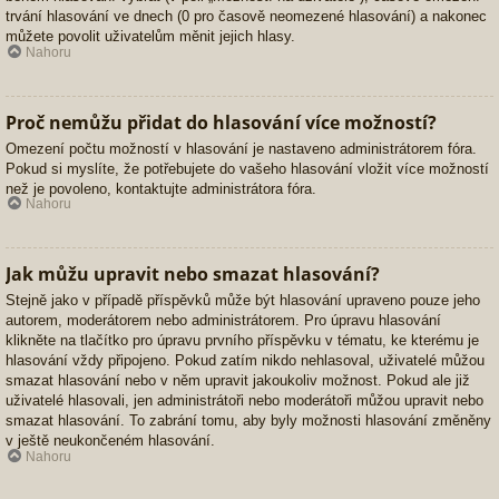
trvání hlasování ve dnech (0 pro časově neomezené hlasování) a nakonec
můžete povolit uživatelům měnit jejich hlasy.
Nahoru
Proč nemůžu přidat do hlasování více možností?
Omezení počtu možností v hlasování je nastaveno administrátorem fóra.
Pokud si myslíte, že potřebujete do vašeho hlasování vložit více možností
než je povoleno, kontaktujte administrátora fóra.
Nahoru
Jak můžu upravit nebo smazat hlasování?
Stejně jako v případě příspěvků může být hlasování upraveno pouze jeho
autorem, moderátorem nebo administrátorem. Pro úpravu hlasování
klikněte na tlačítko pro úpravu prvního příspěvku v tématu, ke kterému je
hlasování vždy připojeno. Pokud zatím nikdo nehlasoval, uživatelé můžou
smazat hlasování nebo v něm upravit jakoukoliv možnost. Pokud ale již
uživatelé hlasovali, jen administrátoři nebo moderátoři můžou upravit nebo
smazat hlasování. To zabrání tomu, aby byly možnosti hlasování změněny
v ještě neukončeném hlasování.
Nahoru