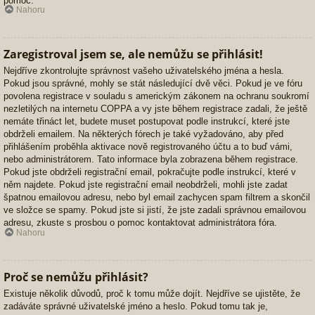
pomoc.
Nahoru
Zaregistroval jsem se, ale nemůžu se přihlásit!
Nejdříve zkontrolujte správnost vašeho uživatelského jména a hesla.
Pokud jsou správné, mohly se stát následující dvě věci. Pokud je ve fóru
povolena registrace v souladu s americkým zákonem na ochranu soukromí
nezletilých na internetu COPPA a vy jste během registrace zadali, že ještě
nemáte třináct let, budete muset postupovat podle instrukcí, které jste
obdrželi emailem. Na některých fórech je také vyžadováno, aby před
přihlášením proběhla aktivace nově registrovaného účtu a to buď vámi,
nebo administrátorem. Tato informace byla zobrazena během registrace.
Pokud jste obdrželi registrační email, pokračujte podle instrukcí, které v
něm najdete. Pokud jste registrační email neobdrželi, mohli jste zadat
špatnou emailovou adresu, nebo byl email zachycen spam filtrem a skončil
ve složce se spamy. Pokud jste si jistí, že jste zadali správnou emailovou
adresu, zkuste s prosbou o pomoc kontaktovat administrátora fóra.
Nahoru
Proč se nemůžu přihlásit?
Existuje několik důvodů, proč k tomu může dojít. Nejdříve se ujistěte, že
zadáváte správné uživatelské jméno a heslo. Pokud tomu tak je,