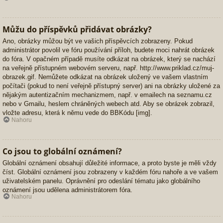
Můžu do příspěvků přidávat obrázky?
Ano, obrázky můžou být ve vašich příspěvcích zobrazeny. Pokud
administrátor povolil ve fóru používání příloh, budete moci nahrát obrázek
do fóra. V opačném případě musíte odkázat na obrázek, který se nachází
na veřejně přístupném webovém serveru, např. http://www.priklad.cz/muj-
obrazek.gif. Nemůžete odkázat na obrázek uložený ve vašem vlastním
počítači (pokud to není veřejně přístupný server) ani na obrázky uložené za
nějakým autentizačním mechanizmem, např. v emailech na seznamu.cz
nebo v Gmailu, heslem chráněných webech atd. Aby se obrázek zobrazil,
vložte adresu, která k němu vede do BBKódu [img].
Nahoru
Co jsou to globální oznámení?
Globální oznámení obsahují důležité informace, a proto byste je měli vždy
číst. Globální oznámení jsou zobrazeny v každém fóru nahoře a ve vašem
uživatelském panelu. Oprávnění pro odeslání tématu jako globálního
oznámení jsou udělena administrátorem fóra.
Nahoru