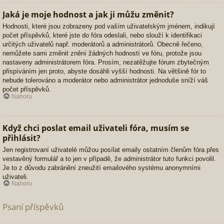
Jaká je moje hodnost a jak ji můžu změnit?
Hodnosti, které jsou zobrazeny pod vaším uživatelským jménem, indikují
počet příspěvků, které jste do fóra odeslali, nebo slouží k identifikaci
určitých uživatelů např. moderátorů a administrátorů. Obecně řečeno,
nemůžete sami změnit znění žádných hodností ve fóru, protože jsou
nastaveny administrátorem fóra. Prosím, nezatěžujte fórum zbytečným
přispíváním jen proto, abyste dosáhli vyšší hodnosti. Na většině fór to
nebude tolerováno a moderátor nebo administrátor jednoduše sníží váš
počet příspěvků.
Nahoru
Když chci poslat email uživateli fóra, musím se
přihlásit?
Jen registrovaní uživatelé můžou posílat emaily ostatním členům fóra přes
vestavěný formulář a to jen v případě, že administrátor tuto funkci povolil.
Je to z důvodu zabránění zneužití emailového systému anonymními
uživateli.
Nahoru
Psaní příspěvků