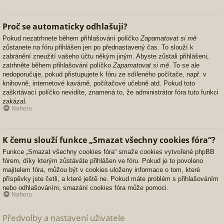
Proč se automaticky odhlašuji?
Pokud nezatrhnete během přihlašování políčko
Zapamatovat si mě
zůstanete na fóru přihlášen jen po přednastavený čas. To slouží k
zabránění zneužití vašeho účtu někým jiným. Abyste zůstali přihlášeni,
zatrhněte během přihlašování políčko
Zapamatovat si mě
. To se ale
nedoporučuje, pokud přistupujete k fóru ze sdíleného počítače, např. v
knihovně, internetové kavárně, počítačové učebně atd. Pokud toto
zaškrtávací políčko nevidíte, znamená to, že administrátor fóra tuto funkci
zakázal.
Nahoru
K čemu slouží funkce „Smazat všechny cookies fóra“?
Funkce „Smazat všechny cookies fóra“ smaže cookies vytvořené phpBB
fórem, díky kterým zůstáváte přihlášen ve fóru. Pokud je to povoleno
majitelem fóra, můžou být v cookies uloženy informace o tom, které
příspěvky jste četli, a které ještě ne. Pokud máte problém s přihlašováním
nebo odhlašováním, smazání cookies fóra může pomoci.
Nahoru
Předvolby a nastavení uživatele