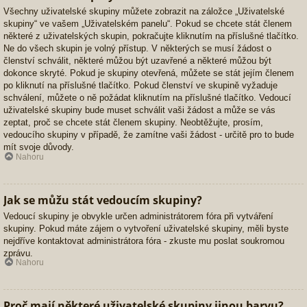
Všechny uživatelské skupiny můžete zobrazit na záložce „Uživatelské
skupiny“ ve vašem „Uživatelském panelu“. Pokud se chcete stát členem
některé z uživatelských skupin, pokračujte kliknutím na příslušné tlačítko.
Ne do všech skupin je volný přístup. V některých se musí žádost o
členství schválit, některé můžou být uzavřené a některé můžou být
dokonce skryté. Pokud je skupiny otevřená, můžete se stát jejím členem
po kliknutí na příslušné tlačítko. Pokud členství ve skupině vyžaduje
schválení, můžete o ně požádat kliknutím na příslušné tlačítko. Vedoucí
uživatelské skupiny bude muset schválit vaši žádost a může se vás
zeptat, proč se chcete stát členem skupiny. Neobtěžujte, prosím,
vedoucího skupiny v případě, že zamítne vaši žádost - určitě pro to bude
mít svoje důvody.
Nahoru
Jak se můžu stát vedoucím skupiny?
Vedoucí skupiny je obvykle určen administrátorem fóra při vytváření
skupiny. Pokud máte zájem o vytvoření uživatelské skupiny, měli byste
nejdříve kontaktovat administrátora fóra - zkuste mu poslat soukromou
zprávu.
Nahoru
Proč mají některé uživatelské skupiny jinou barvu?