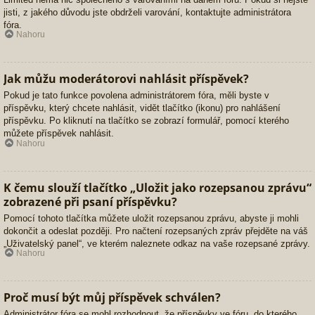
jisti, z jakého důvodu jste obdrželi varování, kontaktujte administrátora
fóra.
Nahoru
Jak můžu moderátorovi nahlásit příspěvek?
Pokud je tato funkce povolena administrátorem fóra, měli byste v
příspěvku, který chcete nahlásit, vidět tlačítko (ikonu) pro nahlášení
příspěvku. Po kliknutí na tlačítko se zobrazí formulář, pomocí kterého
můžete příspěvek nahlásit.
Nahoru
K čemu slouží tlačítko „Uložit jako rozepsanou zprávu“
zobrazené při psaní příspěvku?
Pomocí tohoto tlačítka můžete uložit rozepsanou zprávu, abyste ji mohli
dokončit a odeslat později. Pro načtení rozepsaných zpráv přejděte na váš
„Uživatelský panel“, ve kterém naleznete odkaz na vaše rozepsané zprávy.
Nahoru
Proč musí být můj příspěvek schválen?
Administrátor fóra se mohl rozhodnout, že příspěvky ve fóru, do kterého