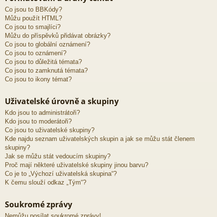
Co jsou to BBKódy?
Můžu použít HTML?
Co jsou to smajlíci?
Můžu do příspěvků přidávat obrázky?
Co jsou to globální oznámení?
Co jsou to oznámení?
Co jsou to důležitá témata?
Co jsou to zamknutá témata?
Co jsou to ikony témat?
Uživatelské úrovně a skupiny
Kdo jsou to administrátoři?
Kdo jsou to moderátoři?
Co jsou to uživatelské skupiny?
Kde najdu seznam uživatelských skupin a jak se můžu stát členem
skupiny?
Jak se můžu stát vedoucím skupiny?
Proč mají některé uživatelské skupiny jinou barvu?
Co je to „Výchozí uživatelská skupina“?
K čemu slouží odkaz „Tým“?
Soukromé zprávy
Nemůžu posílat soukromé zprávy!