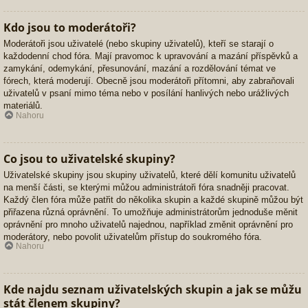
Kdo jsou to moderátoři?
Moderátoři jsou uživatelé (nebo skupiny uživatelů), kteří se starají o
každodenní chod fóra. Mají pravomoc k upravování a mazání příspěvků a
zamykání, odemykání, přesunování, mazání a rozdělování témat ve
fórech, která moderují. Obecně jsou moderátoři přítomni, aby zabraňovali
uživatelů v psaní mimo téma nebo v posílání hanlivých nebo urážlivých
materiálů.
Nahoru
Co jsou to uživatelské skupiny?
Uživatelské skupiny jsou skupiny uživatelů, které dělí komunitu uživatelů
na menší části, se kterými můžou administrátoři fóra snadněji pracovat.
Každý člen fóra může patřit do několika skupin a každé skupině můžou být
přiřazena různá oprávnění. To umožňuje administrátorům jednoduše měnit
oprávnění pro mnoho uživatelů najednou, například změnit oprávnění pro
moderátory, nebo povolit uživatelům přístup do soukromého fóra.
Nahoru
Kde najdu seznam uživatelských skupin a jak se můžu
stát členem skupiny?