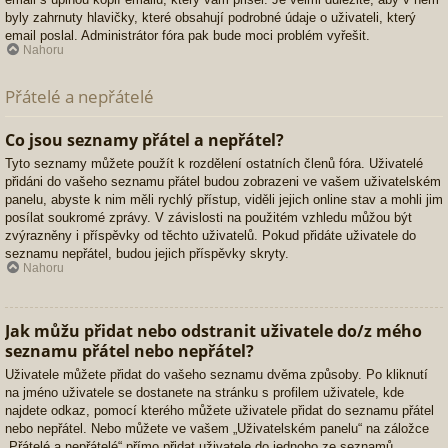
byly zahrnuty hlavičky, které obsahují podrobné údaje o uživateli, který
email poslal. Administrátor fóra pak bude moci problém vyřešit.
Nahoru
Přátelé a nepřátelé
Co jsou seznamy přátel a nepřátel?
Tyto seznamy můžete použít k rozdělení ostatních členů fóra. Uživatelé
přidáni do vašeho seznamu přátel budou zobrazeni ve vašem uživatelském
panelu, abyste k nim měli rychlý přístup, viděli jejich online stav a mohli jim
posílat soukromé zprávy. V závislosti na použitém vzhledu můžou být
zvýrazněny i příspěvky od těchto uživatelů. Pokud přidáte uživatele do
seznamu nepřátel, budou jejich příspěvky skryty.
Nahoru
Jak můžu přidat nebo odstranit uživatele do/z mého
seznamu přátel nebo nepřátel?
Uživatele můžete přidat do vašeho seznamu dvěma způsoby. Po kliknutí
na jméno uživatele se dostanete na stránku s profilem uživatele, kde
najdete odkaz, pomocí kterého můžete uživatele přidat do seznamu přátel
nebo nepřátel. Nebo můžete ve vašem „Uživatelském panelu“ na záložce
„Přátelé a nepřátelé“ přímo přidat uživatele do jednoho ze seznamů