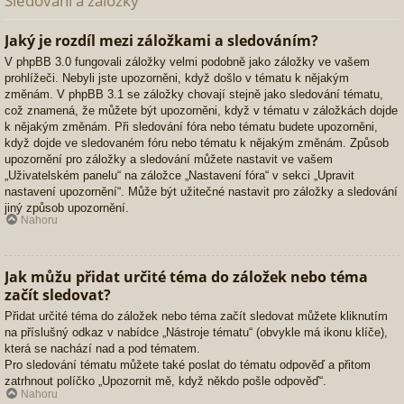
Sledování a záložky
Jaký je rozdíl mezi záložkami a sledováním?
V phpBB 3.0 fungovali záložky velmi podobně jako záložky ve vašem
prohlížeči. Nebyli jste upozorněni, když došlo v tématu k nějakým
změnám. V phpBB 3.1 se záložky chovají stejně jako sledování tématu,
což znamená, že můžete být upozorněni, když v tématu v záložkách dojde
k nějakým změnám. Při sledování fóra nebo tématu budete upozorněni,
když dojde ve sledovaném fóru nebo tématu k nějakým změnám. Způsob
upozornění pro záložky a sledování můžete nastavit ve vašem
„Uživatelském panelu“ na záložce „Nastavení fóra“ v sekci „Upravit
nastavení upozornění“. Může být užitečné nastavit pro záložky a sledování
jiný způsob upozornění.
Nahoru
Jak můžu přidat určité téma do záložek nebo téma
začít sledovat?
Přidat určité téma do záložek nebo téma začít sledovat můžete kliknutím
na příslušný odkaz v nabídce „Nástroje tématu“ (obvykle má ikonu klíče),
která se nachází nad a pod tématem.
Pro sledování tématu můžete také poslat do tématu odpověď a přitom
zatrhnout políčko „Upozornit mě, když někdo pošle odpověď“.
Nahoru