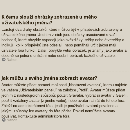
K čemu slouží obrázky zobrazené u mého
uživatelského jména?
Existují dva druhy obrázků, které můžou být v příspěvcích zobrazeny u
uživatelského jména. Jedním z nich jsou obrázky asociované s vaší
hodností, které obvykle vypadají jako hvězdičky, tečky nebo čtverečky a
indikují, kolik příspěvků jste odeslali, nebo pomáhají určit jakou mají
uživatelé fóra funkci. Další, obvykle větší obrázek, je známý jako avatar a
obecně se jedná o unikátní nebo osobní obrázek každého uživatele.
Nahoru
Jak můžu u svého jména zobrazit avatar?
Avatar můžete přidat pomocí možnosti „Nastavení avataru“, kterou najdete
ve vašem „Uživatelském panelu“ na záložce „Profil“. Avatar můžete přidat
jedním z následujících způsobů: použít Gravatar, vybrat si avatar v Galerii,
použít vzdálený avatar (z jiného webu), nebo avatar nahrát do tohoto fóra.
Záleží na administrátorovi fóra, jestli je používání avatarů povoleno a
jakými způsoby lze avatary do fóra přidat. Pokud nemůžete avatary
používat, kontaktujte administrátora fóra.
Nahoru