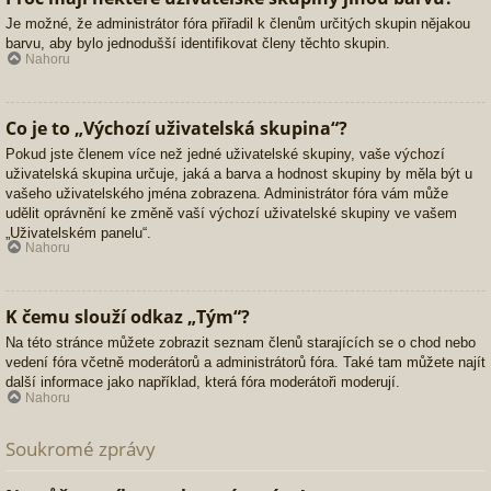
Je možné, že administrátor fóra přiřadil k členům určitých skupin nějakou
barvu, aby bylo jednodušší identifikovat členy těchto skupin.
Nahoru
Co je to „Výchozí uživatelská skupina“?
Pokud jste členem více než jedné uživatelské skupiny, vaše výchozí
uživatelská skupina určuje, jaká a barva a hodnost skupiny by měla být u
vašeho uživatelského jména zobrazena. Administrátor fóra vám může
udělit oprávnění ke změně vaší výchozí uživatelské skupiny ve vašem
„Uživatelském panelu“.
Nahoru
K čemu slouží odkaz „Tým“?
Na této stránce můžete zobrazit seznam členů starajících se o chod nebo
vedení fóra včetně moderátorů a administrátorů fóra. Také tam můžete najít
další informace jako například, která fóra moderátoři moderují.
Nahoru
Soukromé zprávy