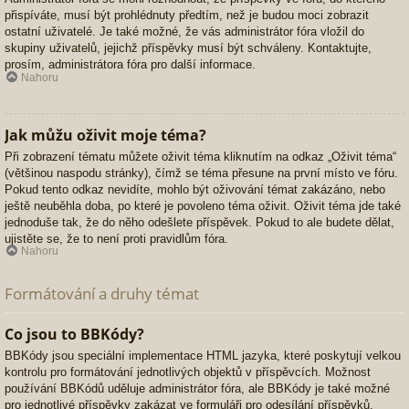
přispíváte, musí být prohlédnuty předtím, než je budou moci zobrazit
ostatní uživatelé. Je také možné, že vás administrátor fóra vložil do
skupiny uživatelů, jejichž příspěvky musí být schváleny. Kontaktujte,
prosím, administrátora fóra pro další informace.
Nahoru
Jak můžu oživit moje téma?
Při zobrazení tématu můžete oživit téma kliknutím na odkaz „Oživit téma“
(většinou naspodu stránky), čímž se téma přesune na první místo ve fóru.
Pokud tento odkaz nevidíte, mohlo být oživování témat zakázáno, nebo
ještě neuběhla doba, po které je povoleno téma oživit. Oživit téma jde také
jednoduše tak, že do něho odešlete příspěvek. Pokud to ale budete dělat,
ujistěte se, že to není proti pravidlům fóra.
Nahoru
Formátování a druhy témat
Co jsou to BBKódy?
BBKódy jsou speciální implementace HTML jazyka, které poskytují velkou
kontrolu pro formátování jednotlivých objektů v příspěvcích. Možnost
používání BBKódů uděluje administrátor fóra, ale BBKódy je také možné
pro jednotlivé příspěvky zakázat ve formuláři pro odesílání příspěvků.