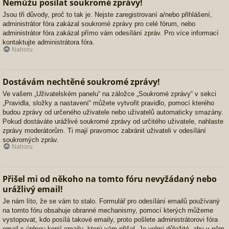
Nemůžu posílat soukromé zprávy!
Jsou tři důvody, proč to tak je. Nejste zaregistrovaní a/nebo přihlášení,
administrátor fóra zakázal soukromé zprávy pro celé fórum, nebo
administrátor fóra zakázal přímo vám odesílání zpráv. Pro více informací
kontaktujte administrátora fóra.
Nahoru
Dostávám nechtěné soukromé zprávy!
Ve vašem „Uživatelském panelu“ na záložce „Soukromé zprávy“ v sekci
„Pravidla, složky a nastavení“ můžete vytvořit pravidlo, pomocí kterého
budou zprávy od určeného uživatele nebo uživatelů automaticky smazány.
Pokud dostáváte urážlivé soukromé zprávy od určitého uživatele, nahlaste
zprávy moderátorům. Ti mají pravomoc zabránit uživateli v odesílání
soukromých zpráv.
Nahoru
Přišel mi od někoho na tomto fóru nevyžádaný nebo
urážlivý email!
Je nám líto, že se vám to stalo. Formulář pro odesílání emailů používaný
na tomto fóru obsahuje obranné mechanismy, pomocí kterých můžeme
vystopovat, kdo posílá takové emaily, proto pošlete administrátorovi fóra
email s úplnou kopií emailu, který vám přišel. Je velmi důležité, aby v něm